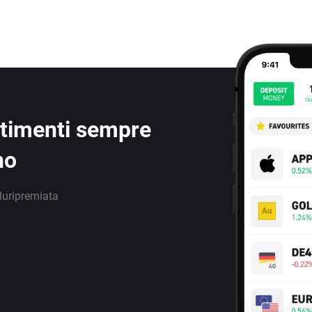
estimenti sempre
no
luripremiata