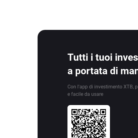
Tutti i tuoi inv
a portata di ma
Con l'app di investimento XTB, p
e facile da usare