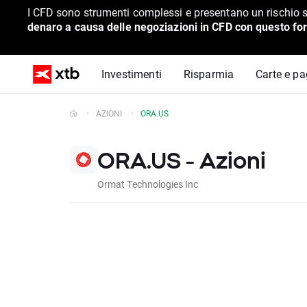
I CFD sono strumenti complessi e presentano un rischio s
denaro a causa delle negoziazioni in CFD con questo for
Investimenti
Risparmia
Carte e p
AZIONI
ORA.US
ORA.US - Azioni
Ormat Technologies Inc