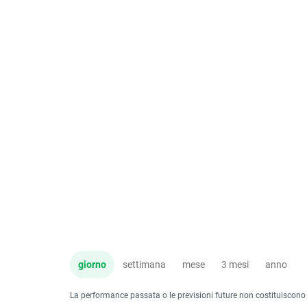
giorno
settimana
mese
3 mesi
anno
La performance passata o le previsioni future non costituiscono un