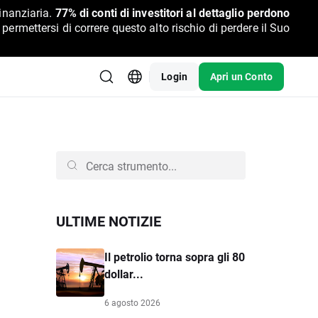
inanziaria.
77% di conti di investitori al dettaglio perdono
rmettersi di correre questo alto rischio di perdere il Suo
Login
Apri un Conto
ULTIME NOTIZIE
Il petrolio torna sopra gli 80
dollar...
6 agosto 2026