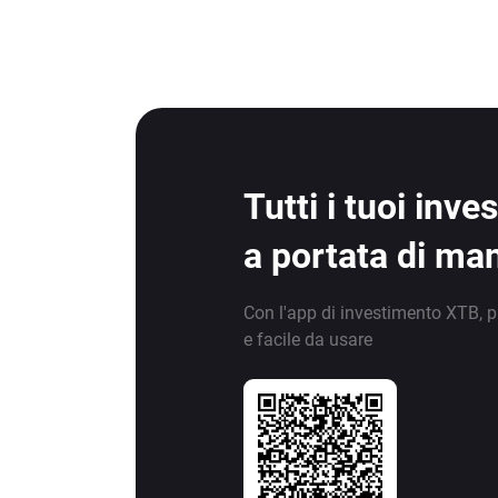
Tutti i tuoi inv
a portata di ma
Con l'app di investimento XTB, p
e facile da usare