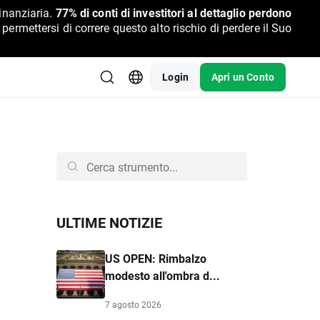
inanziaria.
77% di conti di investitori al dettaglio perdono
rmettersi di correre questo alto rischio di perdere il Suo
Login
Apri un Conto
ULTIME NOTIZIE
US OPEN: Rimbalzo
modesto all'ombra d...
7 agosto 2026