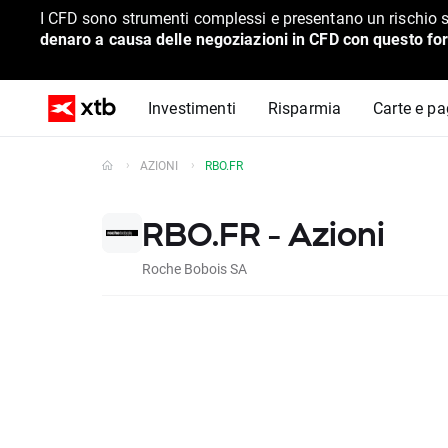
I CFD sono strumenti complessi e presentano un rischio s
denaro a causa delle negoziazioni in CFD con questo for
Investimenti
Risparmia
Carte e p
AZIONI
RBO.FR
RBO.FR - Azioni
Roche Bobois SA