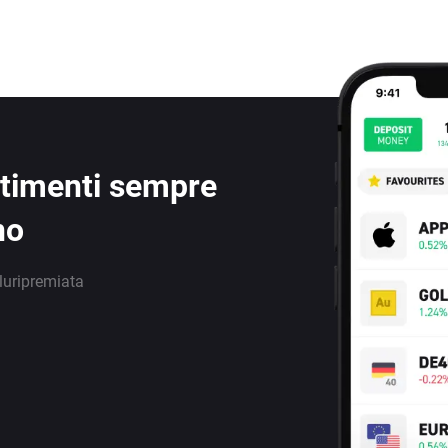
estimenti sempre
no
luripremiata