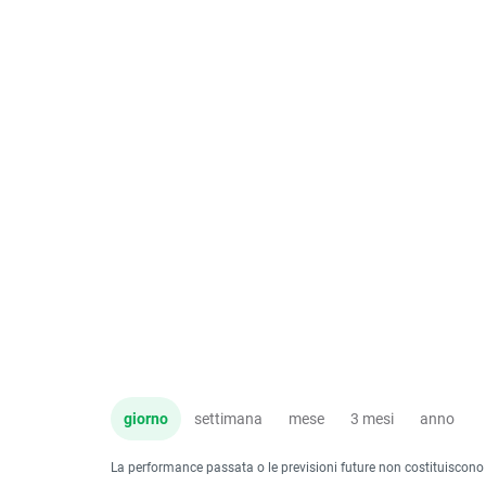
giorno
settimana
mese
3 mesi
anno
La performance passata o le previsioni future non costituiscono un