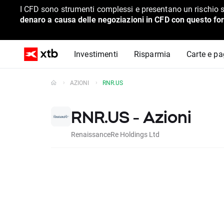
I CFD sono strumenti complessi e presentano un rischio s
denaro a causa delle negoziazioni in CFD con questo for
Investimenti
Risparmia
Carte e p
AZIONI
RNR.US
RNR.US - Azioni
RenaissanceRe Holdings Ltd