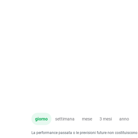
giorno
settimana
mese
3 mesi
anno
La performance passata o le previsioni future non costituiscono un