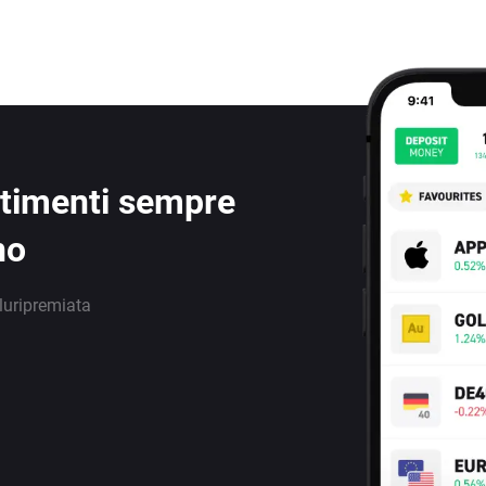
estimenti sempre
no
luripremiata