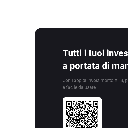
Tutti i tuoi inv
a portata di ma
Con l'app di investimento XTB, p
e facile da usare