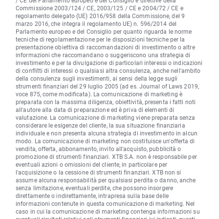
/ CE del Parlamento europeo e del Consiglio e direttive della
Commissione 2003/124 / CE, 2003/125 / CE e 2004/72 / CE e
regolamento delegato (UE) 2016/958 della Commissione, del 9
marzo 2016, che integra il regolamento UE) n. 596/2014 del
Parlamento europeo e del Consiglio per quanto riguarda le norme
tecniche di regolamentazione per le disposizioni tecniche per la
presentazione obiettiva di raccomandazioni di investimento o altre
informazioni che raccomandano o suggeriscono una strategia di
investimento e per la divulgazione di particolari interessi o indicazioni
di conflitti di interessi o qualsiasi altra consulenza, anche nell'ambito
della consulenza sugli investimenti, ai sensi della legge sugli
strumenti finanziari del 29 luglio 2005 (ad es. Journal of Laws 2019,
voce 875, come modificata). La comunicazione di marketing è
preparata con la massima diligenza, obiettività, presenta i fatti noti
all'autore alla data di preparazione ed è priva di elementi di
valutazione. La comunicazione di marketing viene preparata senza
considerare le esigenze del cliente, la sua situazione finanziaria
individuale e non presenta alcuna strategia di investimento in alcun
modo. La comunicazione di marketing non costituisce un'offerta di
vendita, offerta, abbonamento, invito all'acquisto, pubblicità o
promozione di strumenti finanziari. XTB S.A. non è responsabile per
eventuali azioni o omissioni del cliente, in particolare per
l'acquisizione o la cessione di strumenti finanziari. XTB non si
assume alcuna responsabilità per qualsiasi perdita o danno, anche
senza limitazione, eventuali perdite, che possono insorgere
direttamente o indirettamente, intrapresa sulla base delle
informazioni contenute in questa comunicazione di marketing. Nel
caso in cui la comunicazione di marketing contenga informazioni su