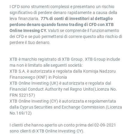
I CFD sono strumenti complessi e presentano un rischio
significativo di perdere denaro rapidamente a causa della
leva finanziaria.
77% di conti di investitori al dettaglio
perdono denaro quando fanno trading di CFD con XTB
Online Invesing CY.
Valuti se comprende il funzionamento
dei CFD e se può permettersi di correre questo alto rischio di
perdere il Suo denaro.
XTB è marchio registrato di XTB Group. XTB Group include
ma non è limitato alle seguenti società:
XTB S.A. è autorizzata e regolata dalla Komisja Nadzoru
Finansowego (KNF) in Polonia
XTB Online Investing (UK) è autorizzata e regolata dal
Financial Conduct Authority nel Regno Unito(Licenza No.
FRN 522157)
XTB Online Investing (CY) è autorizzata e regolamentata
dalla Cyprus Securities and Exchange Commission.(Licenza
No.169/12)
I clienti che hanno aperto un conto prima del 02-09-2021
sono clienti di XTB Online Investing CY).