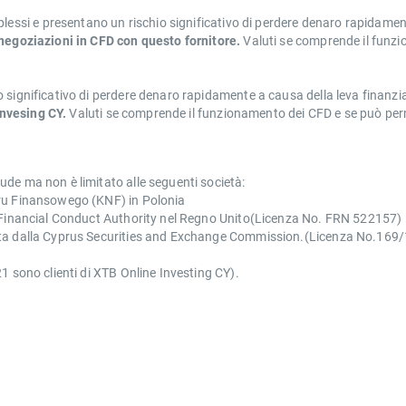
i e presentano un rischio significativo di perdere denaro rapidamente
 negoziazioni in CFD con questo fornitore.
Valuti se comprende il funzi
 significativo di perdere denaro rapidamente a causa della leva finanzi
nvesing CY.
Valuti se comprende il funzionamento dei CFD e se può permet
de ma non è limitato alle seguenti società:
oru Finansowego (KNF) in Polonia
l Financial Conduct Authority nel Regno Unito(Licenza No. FRN 522157)
ata dalla Cyprus Securities and Exchange Commission.(Licenza No.169/
1 sono clienti di XTB Online Investing CY).