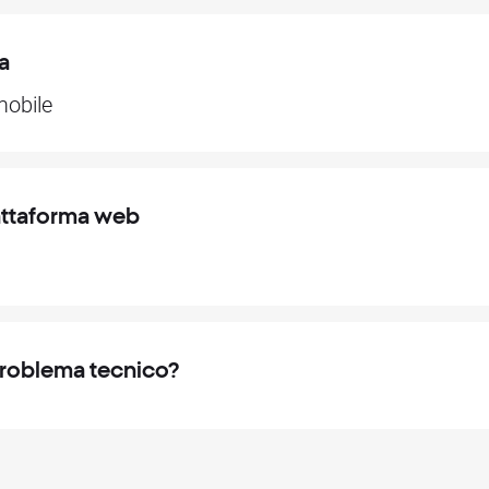
a
mobile
iattaforma web
roblema tecnico?