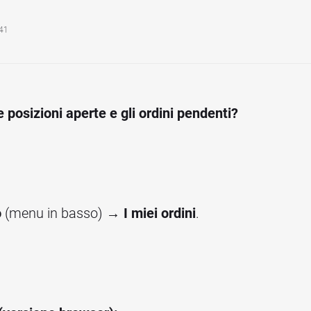
:41
 posizioni aperte e gli ordini pendenti?
o
(menu in basso) →
I miei ordini
.