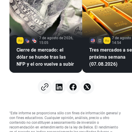
7 de agosto de 2026,
7 de agosto
15:05
14:54
Cierre de mercado: el
Tres mercados a seg
dólar se hunde tras las
próxima semana
NFP y el oro vuelve a subir
(07.08.2026)
"Este informe se proporciona sólo con fines de información general y
con fines educativos. Cualquier opinión, análisis, precio u otro
contenido no constituyen asesoramiento de inversión o
recomendación en entendimiento de la ley de Belice. El rendimiento
en el pasado no indica necesariamente los resultados futuros, y