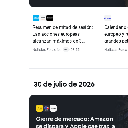
Resumen de mitad de sesión:
Calendario
Las acciones europeas
europeo y r
alcanzan máximos de 3
grandes pet
semanas
Noticias Forex
,
Noticias De Materias Primas
· 08:55
,
Noticias De Índ
Noticias Forex
+4
30 de julio de 2026
Cierre de mercado: Amazon
se dispara y Apple cae tras la