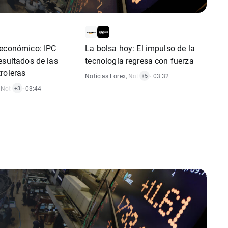
 económico: IPC
La bolsa hoy: El impulso de la
esultados de las
tecnología regresa con fuerza
roleras
Noticias Forex
,
Noticias De Materias Primas
· 03:32
,
Notici
+5
ices
,
Noticias De Materias Primas
,
Noticias De Acciones
· 03:44
,
Noticias De ETF
,
Noticias De Índices
,
Noticias De ETF
+3