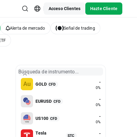
Acceso Clientes
Hazte Cliente
Alerta de mercado
Señal de trading
ETF
Búsqueda de instrumento...
-
GOLD
CFD
0%
-
EURUSD
CFD
0%
-
US100
CFD
0%
Tesla
-
STC