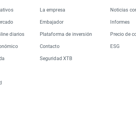
ativos
La empresa
Noticias co
ercado
Embajador
Informes
line diarios
Plataforma de inversión
Precio de c
conómico
Contacto
ESG
da
Seguridad XTB
d