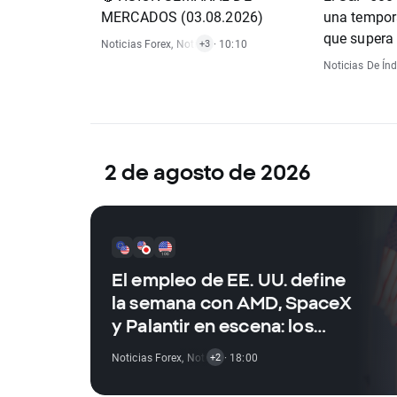
MERCADOS (03.08.2026)
una tempor
que supera 
Noticias Forex
,
Noticias De Materias Primas
· 10:10
,
Noticias De Índ
+3
los inverso
Noticias De Índ
2 de agosto de 2026
El empleo de EE. UU. define
la semana con AMD, SpaceX
y Palantir en escena: los
eventos clave de la semana
Noticias Forex
,
Noticias De Materias Primas
· 18:00
,
Noticias De Í
+2