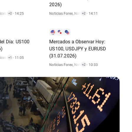
2026)
ices
,
Informes Económicos
· 14:25
,
Noticias De Acciones
Noticias Forex
,
Noticias De Materias Primas
· 14:11
,
Notici
+2
+2
del Día: US100
Mercados a Observar Hoy:
6)
US100, USDJPY y EURUSD
(31.07.2026)
ices
,
Señal De Trading
· 11:05
+1
Noticias Forex
,
Noticias De Índices
· 10:33
,
Análisis Técnic
+2
ndices