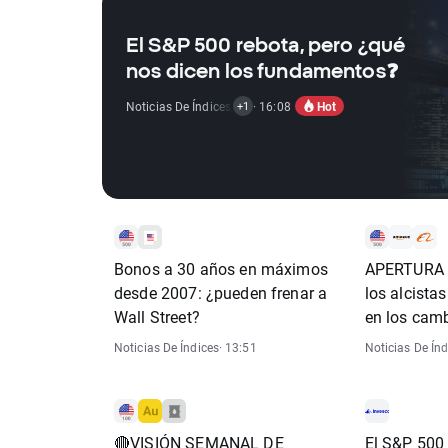
El S&P 500 rebota, pero ¿qué
nos dicen los fundamentos❓
Hot
Noticias De Índices
,
Noticias De Acciones
· 16:08
+1
Bonos a 30 años en máximos
APERTURA 
desde 2007: ¿pueden frenar a
los alcista
Wall Street?
en los camb
"temporalme
Noticias De Índices
· 13:51
Noticias De Índ
comentario
🔴VISIÓN SEMANAL DE
El S&P 500 