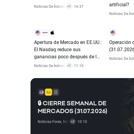
artificial?
Noticias De Índices
,
Noticias De Acciones
· 14:37
+1
Noticias De Índ
Apertura de Mercado en EE.UU.:
Operación 
El Nasdaq reduce sus
(31.07.202
ganancias poco después de la
Noticias De Índ
apertura
Noticias De Índices
,
Noticias De Acciones
· 11:10
+1
🔒 CIERRE SEMANAL DE
MERCADOS (31.07.2026)
Noticias Forex
,
Noticias De Materias Primas
· 10:10
,
Noticias De Í
+2