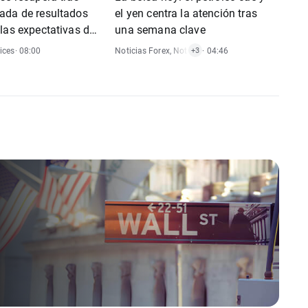
ada de resultados
el yen centra la atención tras
las expectativas de
una semana clave
ices
,
Alerta De Mercado
res
ices
· 08:00
Noticias Forex
,
Noticias De Materias Primas
· 04:46
,
Notici
+3
ndices