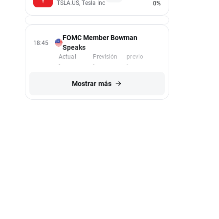
TSLA.US, Tesla Inc
0%
FOMC Member Bowman
18:45
Speaks
Actual
Previsión
previo
-
-
-
Mostrar más