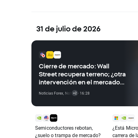
31 de julio de 2026
Cierre de mercado: Wall
Street recupera terreno; ¿otra
intervención en el mercado
del yen?❓
Noticias Forex
,
Noticias De Materias Primas
· 16:28
,
Noticias De Í
+2
Semiconductores rebotan,
¿Está Micr
¿suelo o trampa de mercado?
carrera de l