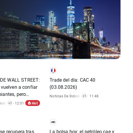
DE WALL STREET:
Trade del día: CAC 40
s vuelven a confiar
(03.08.2026)
iantes, pero
Noticias De Índices
,
Señal De Trading
· 11:48
+1
nte" positivos
Hot
ices
,
Noticias De Acciones
· 12:01
+1
s de Trump 🚨
se recupera tras
La bolsa hoy: el petróleo cae y