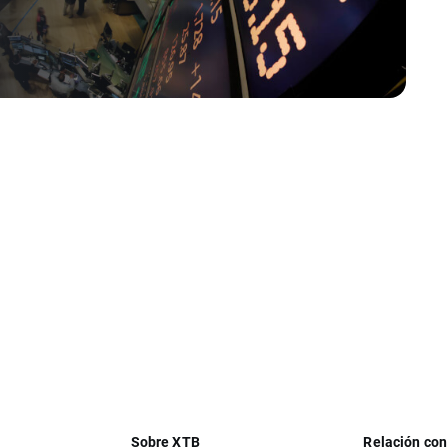
ndices
,
Análisis Técnico
,
Informes Económicos
,
Noticias De Acciones
Sobre XTB
Relación con