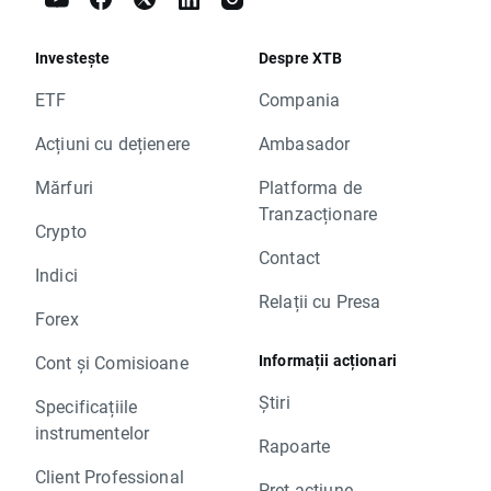
Investește
Despre XTB
ETF
Compania
Acțiuni cu dețienere
Ambasador
Mărfuri
Platforma de
Tranzacționare
Crypto
Contact
Indici
Relații cu Presa
Forex
Informații acționari
Cont și Comisioane
Știri
Specificațiile
instrumentelor
Rapoarte
Client Professional
Preț acțiune