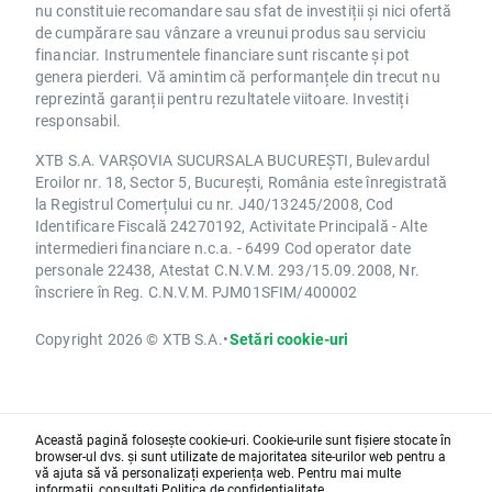
nu constituie recomandare sau sfat de investiții și nici ofertă
de cumpărare sau vânzare a vreunui produs sau serviciu
financiar. Instrumentele financiare sunt riscante și pot
genera pierderi. Vă amintim că performanțele din trecut nu
reprezintă garanții pentru rezultatele viitoare. Investiți
responsabil.
XTB S.A. VARȘOVIA SUCURSALA BUCUREȘTI, Bulevardul
Eroilor nr. 18, Sector 5, București, România este înregistrată
la Registrul Comerțului cu nr. J40/13245/2008, Cod
Identificare Fiscală 24270192, Activitate Principală - Alte
intermedieri financiare n.c.a. - 6499 Cod operator date
personale 22438, Atestat C.N.V.M. 293/15.09.2008, Nr.
înscriere în Reg. C.N.V.M. PJM01SFIM/400002
Copyright 2026 © XTB S.A.
•
Setări cookie-uri
Această pagină folosește cookie-uri. Cookie-urile sunt fișiere stocate în
browser-ul dvs. și sunt utilizate de majoritatea site-urilor web pentru a
vă ajuta să vă personalizați experiența web. Pentru mai multe
informații, consultați
Politica de confidențialitate