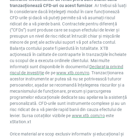
tranzacționează CFD-uri cu acest furnizor
. Ar trebui să luați
în considerare dacă înțelegeți modul în care funcționează
CFD-urile și dacă vă puteți permite să vă asumați riscul
ridicat de a vă pierde banii. Contractele pentru diferență
(”CFDs”) sunt produse care se supun efectului de levier și
presupun un nivel de risc ridicat întrucât chiar și mișcările
minore de preț ale activului suport vă pot afecta contul.
Balanța contului poate fi pierdută în totalitate. XTB
acţionează în calitate de contraparte în tranzacţiile încheiate
cu scopul de a executa ordinele clientului. Mai multe
informații sunt disponibile în documentul
Declarația privind
riscul de investiție
de pe
www.xtb.com/ro
. Tranzacționarea
acestor instrumente ar putea să nu se potrivească tuturor
persoanelor, așadar se recomandă înțelegerea riscurilor și a
mecanismului de funcționare, precum și parcurgerea
programelor educaționale dedicate sau apelarea la asistență
personalizată. CFD-urile sunt instrumente complexe și au un
risc ridicat de a vă pierde rapid banii din cauza efectului de
levier. Sursa cotațiilor vizibile pe
www.xtb.com/ro
este
xStation.xt
Orice material are scop exclusiv informativ și educațional și