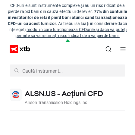
CFD-urile sunt instrumente complexe și au un risc ridicat de a
pierde rapid bani din cauza efectului de levier.
77% din conturile
investitorilor de retail pierd bani atunci când tranzacționează
CFD-uri cu acest furnizor
. Ar trebui să luați în considerare dacă
înțelegeți
modul în care funcționează CFDurile și dacă vă puteți
permite să vă asumați riscul ridicat de a vă pierde banii.
ALSN.US - Acțiuni CFD
Allison Transmission Holdings Inc