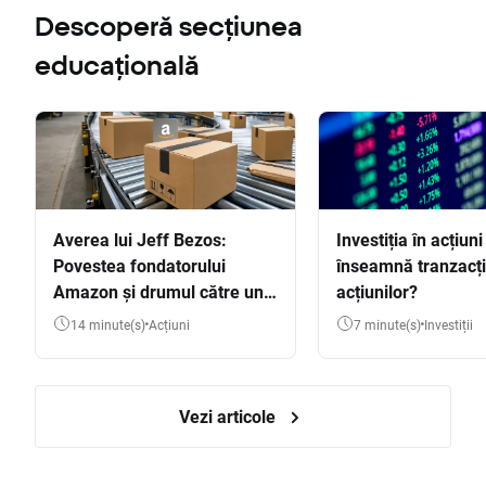
Descoperă secțiunea
educațională
Averea lui Jeff Bezos:
Investiția în acțiuni
Povestea fondatorului
înseamnă tranzacț
Amazon și drumul către una
acțiunilor?
dintre cele mai mari averi
14 minute(s)
Acțiuni
7 minute(s)
Investiții
din lume
Vezi articole