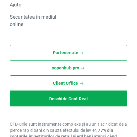
Ajutor
Securitatea în mediul
online
Parteneriate
xopenhub.pro
Client Office
Deschide Cont Real
CFD-urile sunt instrumente complexe și au un risc ridicat de a
pierde rapid bani din cauza efectului de levier.
77% din
conturile investitorilor de retail pierd bani atunci când