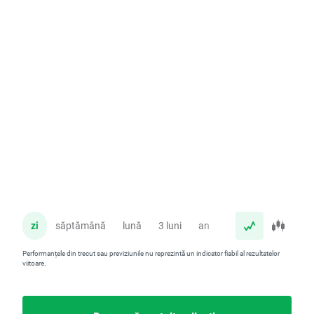
zi
săptămână
lună
3 luni
an
Performanțele din trecut sau previziunile nu reprezintă un indicator fiabil al rezultatelor
viitoare.