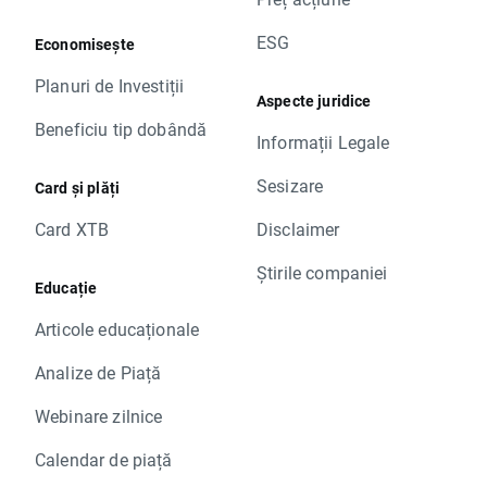
ESG
Economisește
Planuri de Investiții
Aspecte juridice
Beneficiu tip dobândă
Informații Legale
Sesizare
Card și plăți
Card XTB
Disclaimer
Știrile companiei
Educație
Articole educaționale
Analize de Piață
Webinare zilnice
Calendar de piață