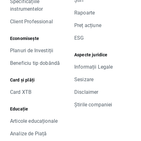
Specificațiile
instrumentelor
Rapoarte
Client Professional
Preț acțiune
ESG
Economisește
Planuri de Investiții
Aspecte juridice
Beneficiu tip dobândă
Informații Legale
Sesizare
Card și plăți
Card XTB
Disclaimer
Știrile companiei
Educație
Articole educaționale
Analize de Piață