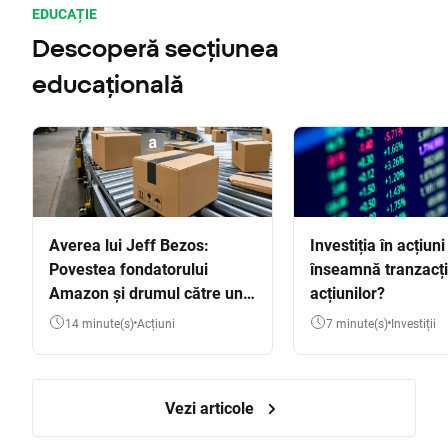
EDUCAȚIE
Descoperă secțiunea
educațională
Averea lui Jeff Bezos:
Investiția în acțiuni
Povestea fondatorului
înseamnă tranzacț
Amazon și drumul către una
acțiunilor?
dintre cele mai mari averi
14 minute(s)
Acțiuni
7 minute(s)
Investiții
din lume
Vezi articole