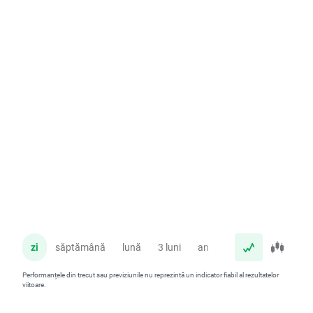
zi
săptămână
lună
3 luni
an
Performanțele din trecut sau previziunile nu reprezintă un indicator fiabil al rezultatelor
viitoare.