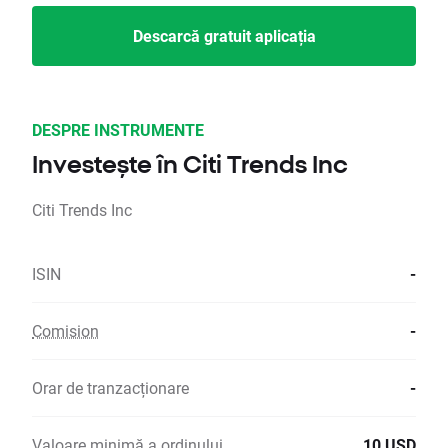
Descarcă gratuit aplicația
DESPRE INSTRUMENTE
Investește în Citi Trends Inc
Citi Trends Inc
ISIN
-
Comision
-
Orar de tranzacționare
-
Valoare minimă a ordinului
10 USD