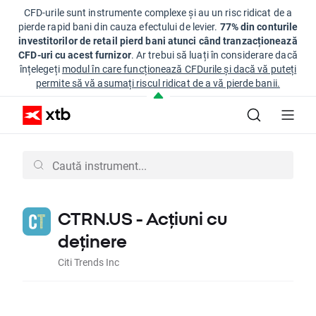
CFD-urile sunt instrumente complexe și au un risc ridicat de a
pierde rapid bani din cauza efectului de levier.
77% din conturile
investitorilor de retail pierd bani atunci când tranzacționează
CFD-uri cu acest furnizor
. Ar trebui să luați în considerare dacă
înțelegeți
modul în care funcționează CFDurile și dacă vă puteți
permite să vă asumați riscul ridicat de a vă pierde banii.
CTRN.US - Acțiuni cu
deținere
Citi Trends Inc