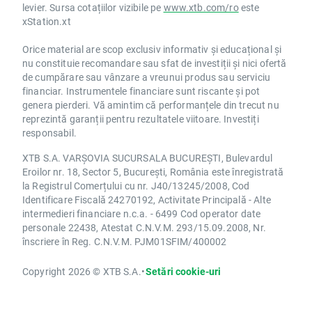
levier. Sursa cotațiilor vizibile pe
www.xtb.com/ro
este
xStation.xt
Orice material are scop exclusiv informativ și educațional și
nu constituie recomandare sau sfat de investiții și nici ofertă
de cumpărare sau vânzare a vreunui produs sau serviciu
financiar. Instrumentele financiare sunt riscante și pot
genera pierderi. Vă amintim că performanțele din trecut nu
reprezintă garanții pentru rezultatele viitoare. Investiți
responsabil.
XTB S.A. VARȘOVIA SUCURSALA BUCUREȘTI, Bulevardul
Eroilor nr. 18, Sector 5, București, România este înregistrată
la Registrul Comerțului cu nr. J40/13245/2008, Cod
Identificare Fiscală 24270192, Activitate Principală - Alte
intermedieri financiare n.c.a. - 6499 Cod operator date
personale 22438, Atestat C.N.V.M. 293/15.09.2008, Nr.
înscriere în Reg. C.N.V.M. PJM01SFIM/400002
Copyright 2026 © XTB S.A.
•
Setări cookie-uri