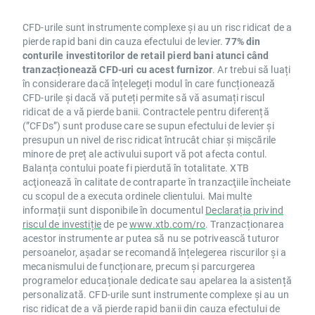
CFD-urile sunt instrumente complexe și au un risc ridicat de a
pierde rapid bani din cauza efectului de levier.
77% din
conturile investitorilor de retail pierd bani atunci când
tranzacționează CFD-uri cu acest furnizor
. Ar trebui să luați
în considerare dacă înțelegeți modul în care funcționează
CFD-urile și dacă vă puteți permite să vă asumați riscul
ridicat de a vă pierde banii. Contractele pentru diferență
(”CFDs”) sunt produse care se supun efectului de levier și
presupun un nivel de risc ridicat întrucât chiar și mișcările
minore de preț ale activului suport vă pot afecta contul.
Balanța contului poate fi pierdută în totalitate. XTB
acţionează în calitate de contraparte în tranzacţiile încheiate
cu scopul de a executa ordinele clientului. Mai multe
informații sunt disponibile în documentul
Declarația privind
riscul de investiție
de pe
www.xtb.com/ro
. Tranzacționarea
acestor instrumente ar putea să nu se potrivească tuturor
persoanelor, așadar se recomandă înțelegerea riscurilor și a
mecanismului de funcționare, precum și parcurgerea
programelor educaționale dedicate sau apelarea la asistență
personalizată. CFD-urile sunt instrumente complexe și au un
risc ridicat de a vă pierde rapid banii din cauza efectului de