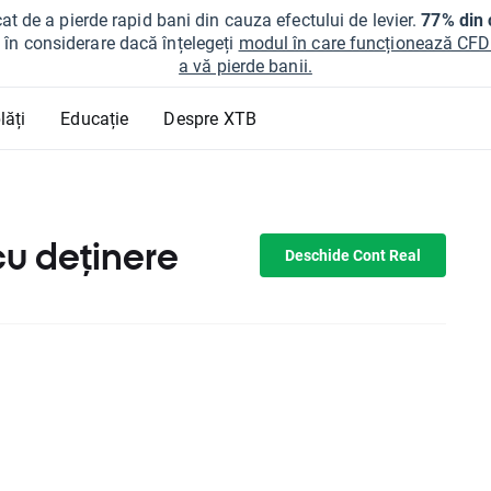
at de a pierde rapid bani din cauza efectului de levier.
77% din c
ți în considerare dacă înțelegeți
modul în care funcționează CFDur
a vă pierde banii.
lăți
Educație
Despre XTB
cu deținere
Deschide Cont Real