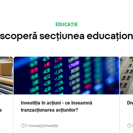
EDUCAȚIE
scoperă secțiunea educațion
Investiția în acțiuni - ce înseamnă
Di
a
tranzacționarea acțiunilor?
7 minute(s)
Investiții