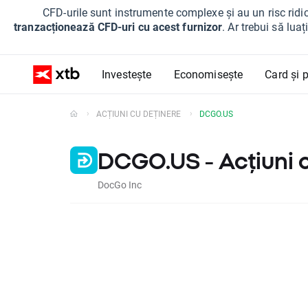
CFD-urile sunt instrumente complexe și au un risc ridic
tranzacționează CFD-uri cu acest furnizor
. Ar trebui să lua
Investește
Economisește
Card și p
ACȚIUNI CU DEȚINERE
DCGO.US
DCGO.US - Acțiuni 
DocGo Inc