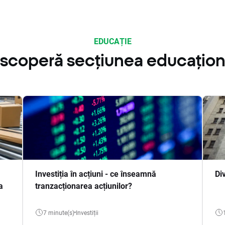
EDUCAȚIE
scoperă secțiunea educațion
Investiția în acțiuni - ce înseamnă
Di
a
tranzacționarea acțiunilor?
7 minute(s)
Investiții