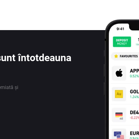
e sunt întotdeauna
emiată și