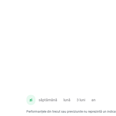
zi
săptămână
lună
3 luni
an
Performanțele din trecut sau previziunile nu reprezintă un indicator