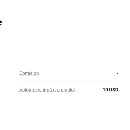
e
Comision
-
Valoare minimă a ordinului
10 USD