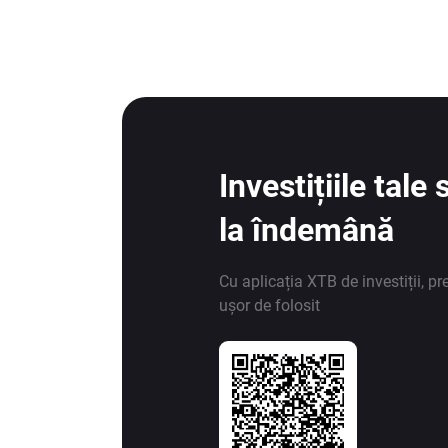
Investițiile tal
la îndemână
Cu aplicația XTB de investiții, pr
ușor de folosit