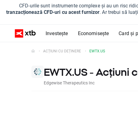
CFD-urile sunt instrumente complexe și au un risc ridic
tranzacționează CFD-uri cu acest furnizor
. Ar trebui să lua
Investește
Economisește
Card și p
ACȚIUNI CU DEȚINERE
EWTX.US
EWTX.US - Acțiuni c
Edgewise Therapeutics Inc