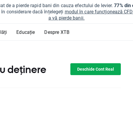
at de a pierde rapid bani din cauza efectului de levier.
77% din c
ți în considerare dacă înțelegeți
modul în care funcționează CFDur
a vă pierde banii.
lăți
Educație
Despre XTB
u deținere
Deschide Cont Real