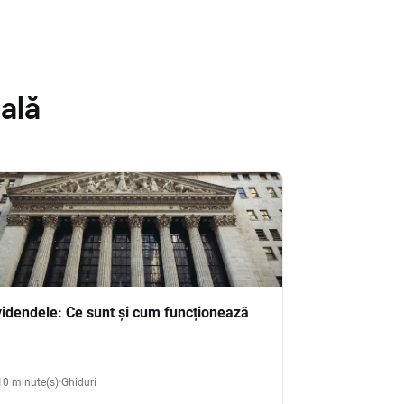
ală
videndele: Ce sunt și cum funcționează
10 minute(s)
Ghiduri