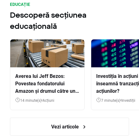
EDUCAȚIE
Descoperă secțiunea
educațională
Averea lui Jeff Bezos:
Investiția în acțiuni
Povestea fondatorului
înseamnă tranzacț
Amazon și drumul către una
acțiunilor?
dintre cele mai mari averi
14 minute(s)
Acțiuni
7 minute(s)
Investiții
din lume
Vezi articole