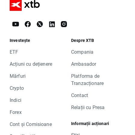
Investește
Despre XTB
ETF
Compania
Acțiuni cu dețienere
Ambasador
Mărfuri
Platforma de
Tranzacționare
Crypto
Contact
Indici
Relații cu Presa
Forex
Informații acționari
Cont și Comisioane
Știri