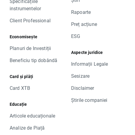
Specificațiile
instrumentelor
Rapoarte
Client Professional
Preț acțiune
ESG
Economisește
Planuri de Investiții
Aspecte juridice
Beneficiu tip dobândă
Informații Legale
Sesizare
Card și plăți
Card XTB
Disclaimer
Știrile companiei
Educație
Articole educaționale
Analize de Piață