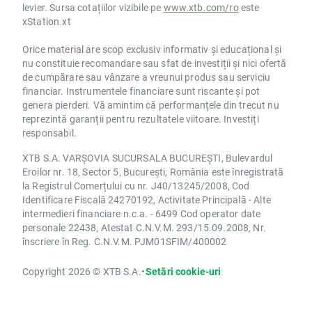
levier. Sursa cotațiilor vizibile pe
www.xtb.com/ro
este
xStation.xt
Orice material are scop exclusiv informativ și educațional și
nu constituie recomandare sau sfat de investiții și nici ofertă
de cumpărare sau vânzare a vreunui produs sau serviciu
financiar. Instrumentele financiare sunt riscante și pot
genera pierderi. Vă amintim că performanțele din trecut nu
reprezintă garanții pentru rezultatele viitoare. Investiți
responsabil.
XTB S.A. VARȘOVIA SUCURSALA BUCUREȘTI, Bulevardul
Eroilor nr. 18, Sector 5, București, România este înregistrată
la Registrul Comerțului cu nr. J40/13245/2008, Cod
Identificare Fiscală 24270192, Activitate Principală - Alte
intermedieri financiare n.c.a. - 6499 Cod operator date
personale 22438, Atestat C.N.V.M. 293/15.09.2008, Nr.
înscriere în Reg. C.N.V.M. PJM01SFIM/400002
Copyright 2026 © XTB S.A.
•
Setări cookie-uri