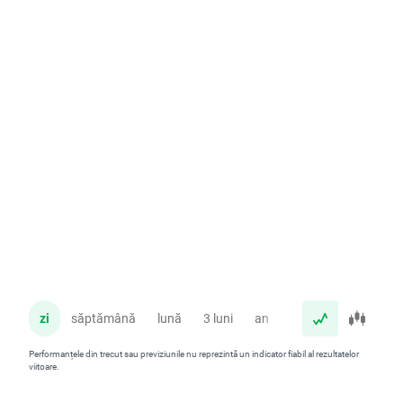
zi
săptămână
lună
3 luni
an
Performanțele din trecut sau previziunile nu reprezintă un indicator fiabil al rezultatelor
viitoare.