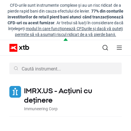
CFD-urile sunt instrumente complexe și au un risc ridicat de a
pierde rapid bani din cauza efectului de levier.
77% din conturile
investitorilor de retail pierd bani atunci când tranzacționează
CFD-uri cu acest furnizor
. Ar trebui să luați în considerare dacă
înțelegeți
modul în care funcționează CFDurile și dacă vă puteți
permite să vă asumați riscul ridicat de a vă pierde banii.
IMRX.US - Acțiuni cu
deținere
Immuneering Corp