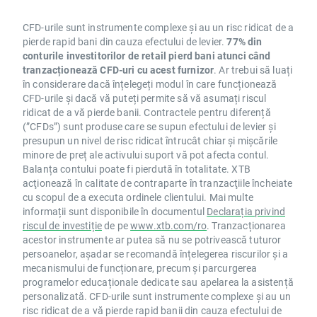
CFD-urile sunt instrumente complexe și au un risc ridicat de a
pierde rapid bani din cauza efectului de levier.
77% din
conturile investitorilor de retail pierd bani atunci când
tranzacționează CFD-uri cu acest furnizor
. Ar trebui să luați
în considerare dacă înțelegeți modul în care funcționează
CFD-urile și dacă vă puteți permite să vă asumați riscul
ridicat de a vă pierde banii. Contractele pentru diferență
(”CFDs”) sunt produse care se supun efectului de levier și
presupun un nivel de risc ridicat întrucât chiar și mișcările
minore de preț ale activului suport vă pot afecta contul.
Balanța contului poate fi pierdută în totalitate. XTB
acţionează în calitate de contraparte în tranzacţiile încheiate
cu scopul de a executa ordinele clientului. Mai multe
informații sunt disponibile în documentul
Declarația privind
riscul de investiție
de pe
www.xtb.com/ro
. Tranzacționarea
acestor instrumente ar putea să nu se potrivească tuturor
persoanelor, așadar se recomandă înțelegerea riscurilor și a
mecanismului de funcționare, precum și parcurgerea
programelor educaționale dedicate sau apelarea la asistență
personalizată. CFD-urile sunt instrumente complexe și au un
risc ridicat de a vă pierde rapid banii din cauza efectului de