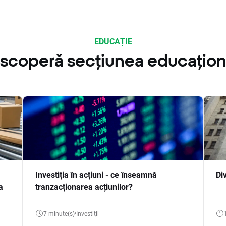
EDUCAȚIE
scoperă secțiunea educațion
Investiția în acțiuni - ce înseamnă
Di
a
tranzacționarea acțiunilor?
7 minute(s)
Investiții