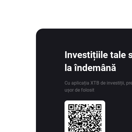
Investițiile tal
la îndemână
Cu aplicația XTB de investiții, pr
ușor de folosit