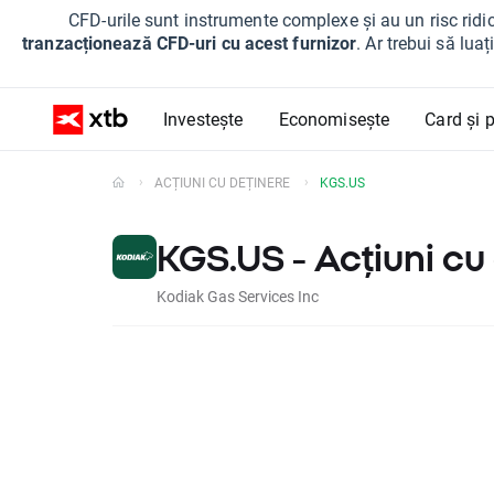
CFD-urile sunt instrumente complexe și au un risc ridic
tranzacționează CFD-uri cu acest furnizor
. Ar trebui să lua
Investește
Economisește
Card și p
ACȚIUNI CU DEȚINERE
KGS.US
KGS.US - Acțiuni cu
Kodiak Gas Services Inc