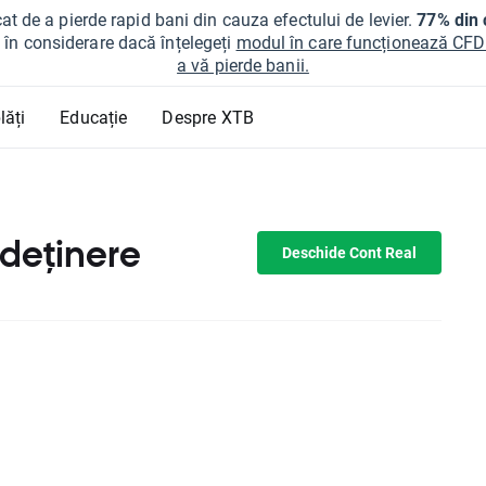
at de a pierde rapid bani din cauza efectului de levier.
77% din c
ți în considerare dacă înțelegeți
modul în care funcționează CFDur
a vă pierde banii.
lăți
Educație
Despre XTB
 deținere
Deschide Cont Real