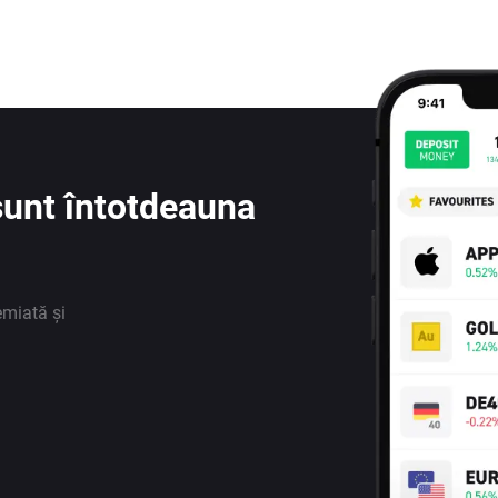
e sunt întotdeauna
emiată și