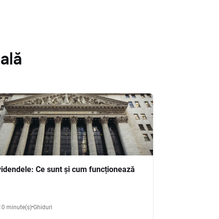
ală
videndele: Ce sunt și cum funcționează
10 minute(s)
Ghiduri