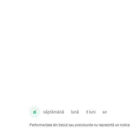
zi
săptămână
lună
3 luni
an
Performanțele din trecut sau previziunile nu reprezintă un indicator