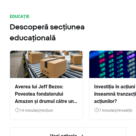
EDUCAȚIE
Descoperă secțiunea
educațională
Averea lui Jeff Bezos:
Investiția în acțiuni
Povestea fondatorului
înseamnă tranzacț
Amazon și drumul către una
acțiunilor?
dintre cele mai mari averi
14 minute(s)
Acțiuni
7 minute(s)
Investiții
din lume
Vezi articole