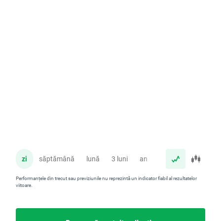
zi
săptămână
lună
3 luni
an
Performanțele din trecut sau previziunile nu reprezintă un indicator fiabil al rezultatelor
viitoare.