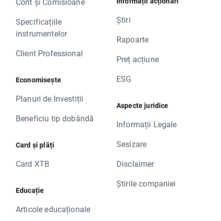
Informații acționari
Cont și Comisioane
Știri
Specificațiile
instrumentelor
Rapoarte
Client Professional
Preț acțiune
ESG
Economisește
Planuri de Investiții
Aspecte juridice
Beneficiu tip dobândă
Informații Legale
Sesizare
Card și plăți
Card XTB
Disclaimer
Știrile companiei
Educație
Articole educaționale