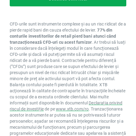
CFD-urile sunt instrumente complexe și au un risc ridicat de a
pierde rapid bani din cauza efectului de levier.
77% din
conturile investitorilor de retail pierd bani atunci când
tranzacționează CFD-uri cu acest furnizor
. Ar trebui să luați
în considerare dacă înțelegeți modul în care funcționează
CFD-urile și dacă vă puteți permite să vă asumați riscul
ridicat de a vă pierde banii. Contractele pentru diferență
(”CFDs”) sunt produse care se supun efectului de levier și
presupun un nivel de risc ridicat întrucât chiar și mișcările
minore de preț ale activului suport vă pot afecta contul.
Balanța contului poate fi pierdută în totalitate. XTB
acţionează în calitate de contraparte în tranzacţiile încheiate
cu scopul de a executa ordinele clientului. Mai multe
informații sunt disponibile în documentul
Declarația privind
riscul de investiție
de pe
www.xtb.com/ro
. Tranzacționarea
acestor instrumente ar putea să nu se potrivească tuturor
persoanelor, așadar se recomandă înțelegerea riscurilor și a
mecanismului de funcționare, precum și parcurgerea
programelor educaționale dedicate sau apelarea la asistență