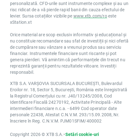
personalizată. CFD-urile sunt instrumente complexe și au un
risc ridicat de a vă pierde rapid banii din cauza efectului de
levier. Sursa cotațiilor vizibile pe
www.xtb.com/ro
este
xStation.xt
Orice material are scop exclusiv informativ și educațional și
nu constituie recomandare sau sfat de investiții și nici ofertă
de cumpărare sau vânzare a vreunui produs sau serviciu
financiar. Instrumentele financiare sunt riscante și pot
genera pierderi. Vă amintim că performanțele din trecut nu
reprezintă garanții pentru rezultatele viitoare. Investiți
responsabil.
XTB S.A. VARȘOVIA SUCURSALA BUCUREȘTI, Bulevardul
Eroilor nr. 18, Sector 5, București, România este înregistrată
la Registrul Comerțului cu nr. J40/13245/2008, Cod
Identificare Fiscală 24270192, Activitate Principală - Alte
intermedieri financiare n.c.a. - 6499 Cod operator date
personale 22438, Atestat C.N.V.M. 293/15.09.2008, Nr.
înscriere în Reg. C.N.V.M. PJM01SFIM/400002
Copyright 2026 © XTB S.A.
•
Setări cookie-uri