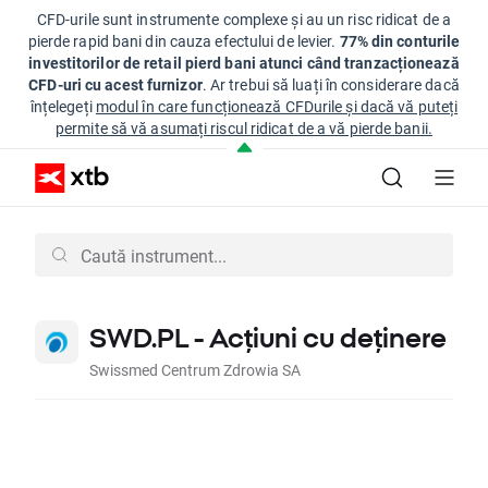
CFD-urile sunt instrumente complexe și au un risc ridicat de a
pierde rapid bani din cauza efectului de levier.
77% din conturile
investitorilor de retail pierd bani atunci când tranzacționează
CFD-uri cu acest furnizor
. Ar trebui să luați în considerare dacă
înțelegeți
modul în care funcționează CFDurile și dacă vă puteți
permite să vă asumați riscul ridicat de a vă pierde banii.
SWD.PL - Acțiuni cu deținere
Swissmed Centrum Zdrowia SA