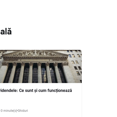
ală
videndele: Ce sunt și cum funcționează
10 minute(s)
Ghiduri