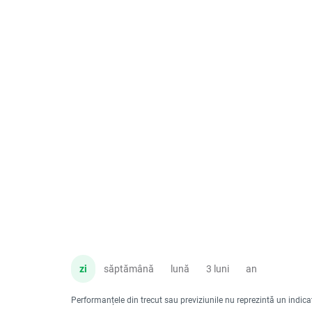
zi
săptămână
lună
3 luni
an
Performanțele din trecut sau previziunile nu reprezintă un indicator