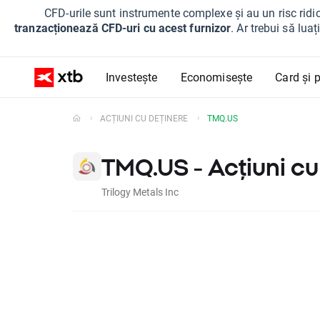
CFD-urile sunt instrumente complexe și au un risc ridic
tranzacționează CFD-uri cu acest furnizor
. Ar trebui să lua
Investește
Economisește
Card și p
ACȚIUNI CU DEȚINERE
TMQ.US
TMQ.US - Acțiuni cu
Trilogy Metals Inc