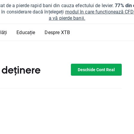
at de a pierde rapid bani din cauza efectului de levier.
77% din c
ți în considerare dacă înțelegeți
modul în care funcționează CFDur
a vă pierde banii.
lăți
Educație
Despre XTB
 deținere
Deschide Cont Real