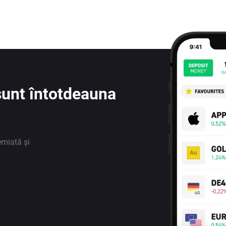
e sunt întotdeauna
emiată și