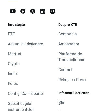
Investește
Despre XTB
ETF
Compania
Acțiuni cu dețienere
Ambasador
Mărfuri
Platforma de
Tranzacționare
Crypto
Contact
Indici
Relații cu Presa
Forex
Informații acționari
Cont și Comisioane
Știri
Specificațiile
instrumentelor