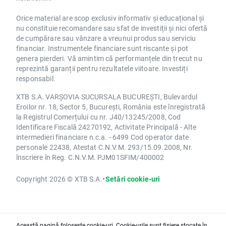
Orice material are scop exclusiv informativ și educațional și
nu constituie recomandare sau sfat de investiții și nici ofertă
de cumpărare sau vânzare a vreunui produs sau serviciu
financiar. Instrumentele financiare sunt riscante și pot
genera pierderi. Vă amintim că performanțele din trecut nu
reprezintă garanții pentru rezultatele viitoare. Investiți
responsabil.
XTB S.A. VARȘOVIA SUCURSALA BUCUREȘTI, Bulevardul
Eroilor nr. 18, Sector 5, București, România este înregistrată
la Registrul Comerțului cu nr. J40/13245/2008, Cod
Identificare Fiscală 24270192, Activitate Principală - Alte
intermedieri financiare n.c.a. - 6499 Cod operator date
personale 22438, Atestat C.N.V.M. 293/15.09.2008, Nr.
înscriere în Reg. C.N.V.M. PJM01SFIM/400002
Copyright 2026 © XTB S.A.
•
Setări cookie-uri
Această pagină folosește cookie-uri. Cookie-urile sunt fișiere stocate în