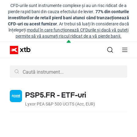
CFD-urile sunt instrumente complexe și au un risc ridicat de a
pierde rapid bani din cauza efectului de levier.
77% din conturile
investitorilor de retail pierd bani atunci când tranzacționează
CFD-uri cu acest furnizor
. Ar trebui să luați în considerare dacă
înțelegeți
modul în care funcționează CFDurile și dacă vă puteți
permite să vă asumați riscul ridicat de a vă pierde banii.
PSP5.FR - ETF-uri
Lyxor PEA S&P 500 UCITS (Acc, EUR)