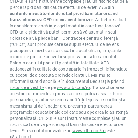
CFD-urile sunt instrumente complexe și au un risc ridicat de a
pierde rapid bani din cauza efectului de levier.
77% din
conturile investitorilor de retail pierd bani atunci când
tranzacționează CFD-uri cu acest furnizor
. Ar trebui să luați
în considerare dacă înțelegeți modul în care funcționează
CFD-urile și dacă vă puteți permite să vă asumați riscul
ridicat de a vă pierde banii. Contractele pentru diferență
(”CFDs”) sunt produse care se supun efectului de levier și
presupun un nivel de risc ridicat întrucât chiar și mișcările
minore de preț ale activului suport vă pot afecta contul.
Balanța contului poate fi pierdută în totalitate. XTB
acţionează în calitate de contraparte în tranzacţiile încheiate
cu scopul de a executa ordinele clientului. Mai multe
informații sunt disponibile în documentul
Declarația privind
riscul de investiție
de pe
www.xtb.com/ro
. Tranzacționarea
acestor instrumente ar putea să nu se potrivească tuturor
persoanelor, așadar se recomandă înțelegerea riscurilor și a
mecanismului de funcționare, precum și parcurgerea
programelor educaționale dedicate sau apelarea la asistență
personalizată. CFD-urile sunt instrumente complexe și au un
risc ridicat de a vă pierde rapid banii din cauza efectului de
levier. Sursa cotațiilor vizibile pe
www.xtb.com/ro
este
xStation.xt