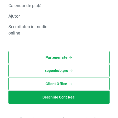
Calendar de piață
Ajutor
Securitatea în mediul
online
Parteneriate
xopenhub.pro
Client Office
Deschide Cont Real