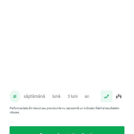
zi
săptămână
lună
3 luni
an
Performanțele din trecut sau previziunile nu reprezintă un indicator fiabil al rezultatelor
viitoare.