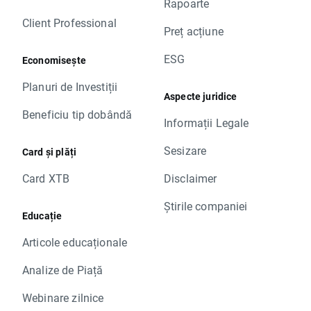
Rapoarte
Client Professional
Preț acțiune
ESG
Economisește
Planuri de Investiții
Aspecte juridice
Beneficiu tip dobândă
Informații Legale
Sesizare
Card și plăți
Card XTB
Disclaimer
Știrile companiei
Educație
Articole educaționale
Analize de Piață
Webinare zilnice