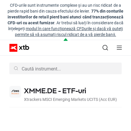
CFD-urile sunt instrumente complexe și au un risc ridicat de a
pierde rapid bani din cauza efectului de levier.
77% din conturile
investitorilor de retail pierd bani atunci când tranzacționează
CFD-uri cu acest furnizor
. Ar trebui să luați în considerare dacă
înțelegeți
modul în care funcționează CFDurile și dacă vă puteți
permite să vă asumați riscul ridicat de a vă pierde banii.
XMME.DE - ETF-uri
Xtrackers MSCI Emerging Markets UCITS (Acc EUR)