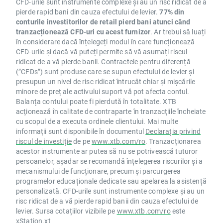
CFD-urile sunt instrumente complexe și au un risc ridicat de a
pierde rapid bani din cauza efectului de levier.
77% din
conturile investitorilor de retail pierd bani atunci când
tranzacționează CFD-uri cu acest furnizor
. Ar trebui să luați
în considerare dacă înțelegeți modul în care funcționează
CFD-urile și dacă vă puteți permite să vă asumați riscul
ridicat de a vă pierde banii. Contractele pentru diferență
(”CFDs”) sunt produse care se supun efectului de levier și
presupun un nivel de risc ridicat întrucât chiar și mișcările
minore de preț ale activului suport vă pot afecta contul.
Balanța contului poate fi pierdută în totalitate. XTB
acţionează în calitate de contraparte în tranzacţiile încheiate
cu scopul de a executa ordinele clientului. Mai multe
informații sunt disponibile în documentul
Declarația privind
riscul de investiție
de pe
www.xtb.com/ro
. Tranzacționarea
acestor instrumente ar putea să nu se potrivească tuturor
persoanelor, așadar se recomandă înțelegerea riscurilor și a
mecanismului de funcționare, precum și parcurgerea
programelor educaționale dedicate sau apelarea la asistență
personalizată. CFD-urile sunt instrumente complexe și au un
risc ridicat de a vă pierde rapid banii din cauza efectului de
levier. Sursa cotațiilor vizibile pe
www.xtb.com/ro
este
xStation.xt