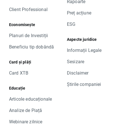
Rapoarte
Client Professional
Preț acțiune
ESG
Economisește
Planuri de Investiții
Aspecte juridice
Beneficiu tip dobândă
Informații Legale
Sesizare
Card și plăți
Card XTB
Disclaimer
Știrile companiei
Educație
Articole educaționale
Analize de Piață
Webinare zilnice