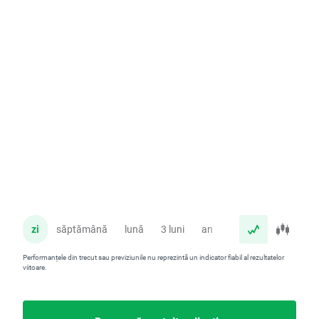
zi
săptămână
lună
3 luni
an
Performanțele din trecut sau previziunile nu reprezintă un indicator fiabil al rezultatelor
viitoare.