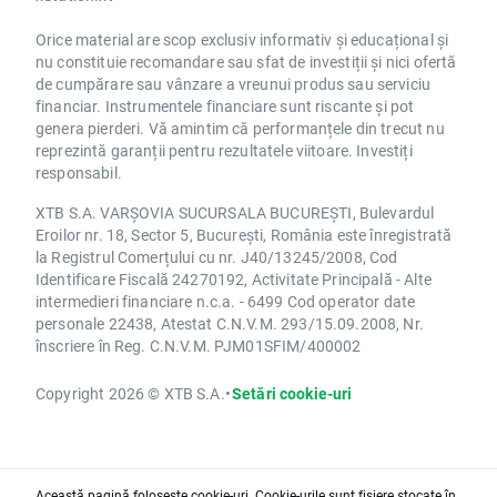
Orice material are scop exclusiv informativ și educațional și
nu constituie recomandare sau sfat de investiții și nici ofertă
de cumpărare sau vânzare a vreunui produs sau serviciu
financiar. Instrumentele financiare sunt riscante și pot
genera pierderi. Vă amintim că performanțele din trecut nu
reprezintă garanții pentru rezultatele viitoare. Investiți
responsabil.
XTB S.A. VARȘOVIA SUCURSALA BUCUREȘTI, Bulevardul
Eroilor nr. 18, Sector 5, București, România este înregistrată
la Registrul Comerțului cu nr. J40/13245/2008, Cod
Identificare Fiscală 24270192, Activitate Principală - Alte
intermedieri financiare n.c.a. - 6499 Cod operator date
personale 22438, Atestat C.N.V.M. 293/15.09.2008, Nr.
înscriere în Reg. C.N.V.M. PJM01SFIM/400002
Copyright 2026 © XTB S.A.
•
Setări cookie-uri
Această pagină folosește cookie-uri. Cookie-urile sunt fișiere stocate în