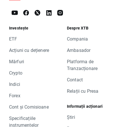
Investește
Despre XTB
ETF
Compania
Acțiuni cu dețienere
Ambasador
Mărfuri
Platforma de
Tranzacționare
Crypto
Contact
Indici
Relații cu Presa
Forex
Informații acționari
Cont și Comisioane
Știri
Specificațiile
instrumentelor