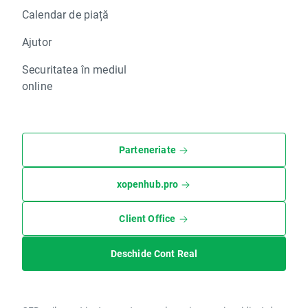
Calendar de piață
Ajutor
Securitatea în mediul
online
Parteneriate
xopenhub.pro
Client Office
Deschide Cont Real