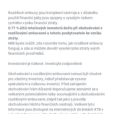
Rozdílové smlouvy jsou komplexní nástroje a v důsledku
použití finanční páky jsou spojeny s vysokým rizikem
rychlého vzniku finanční ztráty.
U 77 % účtů retailových investorů došlo při obchodování s
rozdílovými smlouvami u tohoto poskytovatele ke vzniku
ztráty.
Měli byste zvážit, zda rozumíte tomu, jak rozdílové smlouvy
fungují, a zda si můžete dovolit vysoké riziko ztráty svých
finančních prostředků.
Investování je rizikové. Investujte zodpovědně.
Obchodování s rozdílovými smlouvami nemusí být vhodné
pro všechny investory, neboť představuje vysoce
spekulativní a rizikovou investici. Před zahájením
obchodování Vám důrazně doporučujeme seznámit se s
veškerými potenciálními riziky souvisejícími s obchodováním
rozdílovými smlouvami, stejně tak jako s pravidly
obchodování těchto finančních nástrojů. Veškeré tyto
informace jsou dostupné na internetových stránkách XTB v