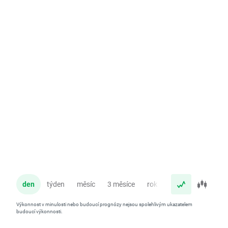
den
týden
měsíc
3 měsíce
rok
Výkonnost v minulosti nebo budoucí prognózy nejsou spolehlivým ukazatelem
budoucí výkonnosti.