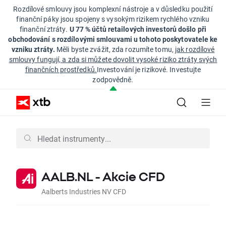
Rozdílové smlouvy jsou komplexní nástroje a v důsledku použití
finanční páky jsou spojeny s vysokým rizikem rychlého vzniku
finanční ztráty.
U 77 % účtů retailových investorů došlo při
obchodování s rozdílovými smlouvami u tohoto poskytovatele ke
vzniku ztráty.
Měli byste zvážit, zda rozumíte tomu,
jak rozdílové
smlouvy fungují, a zda si můžete dovolit vysoké riziko ztráty svých
finančních prostředků.
Investování je rizikové. Investujte
zodpovědně.
AALB.NL - Akcie CFD
Aalberts Industries NV CFD