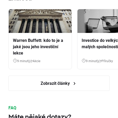
Warren Buffett: kdo to je a
Investice do velkýc
jaké jsou jeho investiční
malých společností
lekce
9 minut(y)
Akcie
9 minut(y)
Příručky
Zobrazit články
FAQ
Máte nějaké dotazy?