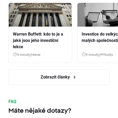
Warren Buffett: kdo to je a
Investice do velkýc
jaké jsou jeho investiční
malých společností
lekce
9 minut(y)
Akcie
9 minut(y)
Příručky
Zobrazit články
FAQ
Máte nějaké dotazy?