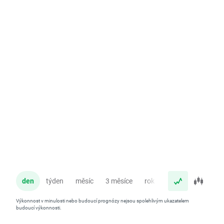
den
týden
měsíc
3 měsíce
rok
Výkonnost v minulosti nebo budoucí prognózy nejsou spolehlivým ukazatelem
budoucí výkonnosti.