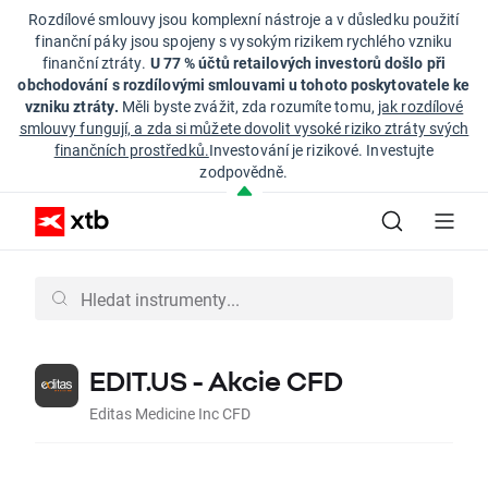
Rozdílové smlouvy jsou komplexní nástroje a v důsledku použití
finanční páky jsou spojeny s vysokým rizikem rychlého vzniku
finanční ztráty.
U 77 % účtů retailových investorů došlo při
obchodování s rozdílovými smlouvami u tohoto poskytovatele ke
vzniku ztráty.
Měli byste zvážit, zda rozumíte tomu,
jak rozdílové
smlouvy fungují, a zda si můžete dovolit vysoké riziko ztráty svých
finančních prostředků.
Investování je rizikové. Investujte
zodpovědně.
EDIT.US - Akcie CFD
Editas Medicine Inc CFD