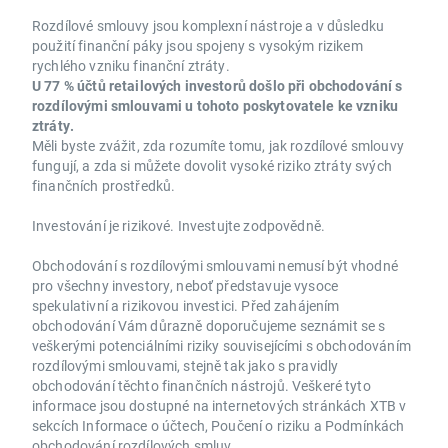
Rozdílové smlouvy jsou komplexní nástroje a v důsledku
použití finanční páky jsou spojeny s vysokým rizikem
rychlého vzniku finanční ztráty.
U 77 % účtů retailových investorů došlo při obchodování s
rozdílovými smlouvami u tohoto poskytovatele ke vzniku
ztráty.
Měli byste zvážit, zda rozumíte tomu, jak rozdílové smlouvy
fungují, a zda si můžete dovolit vysoké riziko ztráty svých
finančních prostředků.
Investování je rizikové. Investujte zodpovědně.
Obchodování s rozdílovými smlouvami nemusí být vhodné
pro všechny investory, neboť představuje vysoce
spekulativní a rizikovou investici. Před zahájením
obchodování Vám důrazně doporučujeme seznámit se s
veškerými potenciálními riziky souvisejícími s obchodováním
rozdílovými smlouvami, stejně tak jako s pravidly
obchodování těchto finančních nástrojů. Veškeré tyto
informace jsou dostupné na internetových stránkách XTB v
sekcích Informace o účtech, Poučení o riziku a Podmínkách
obchodování rozdílových smluv.