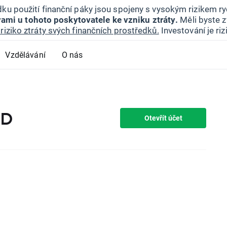
ku použití finanční páky jsou spojeny s vysokým rizikem ryc
ami u tohoto poskytovatele ke vzniku ztráty.
Měli byste z
riziko ztráty svých finančních prostředků.
Investování je ri
Vzdělávání
O nás
FD
Otevřít účet