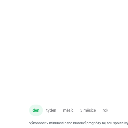
den
týden
měsíc
3 měsíce
rok
Výkonnost v minulosti nebo budoucí prognózy nejsou spolehli