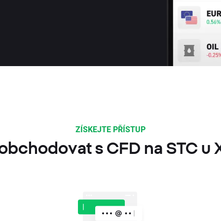
ZÍSKEJTE PŘÍSTUP
 obchodovat s CFD na STC u 