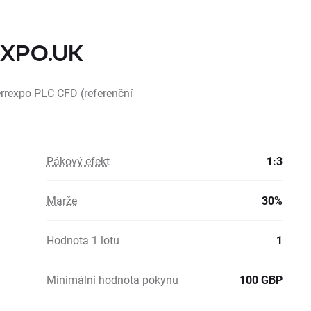
 FXPO.UK
errexpo PLC CFD (referenční
Pákový efekt
1:3
Marže
30%
Hodnota 1 lotu
1
Minimální hodnota pokynu
100 GBP