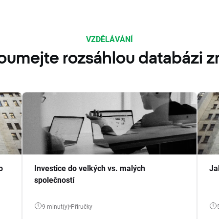
VZDĚLÁVÁNÍ
oumejte rozsáhlou databázi zn
o
Investice do velkých vs. malých
Ja
společností
9 minut(y)
Příručky