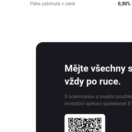
Páka zahrnutá v ceně
0,30%
Mějte všechny s
vždy po ruce.
S oceňovanou a snadno použite
investiční aplikací společnosti X