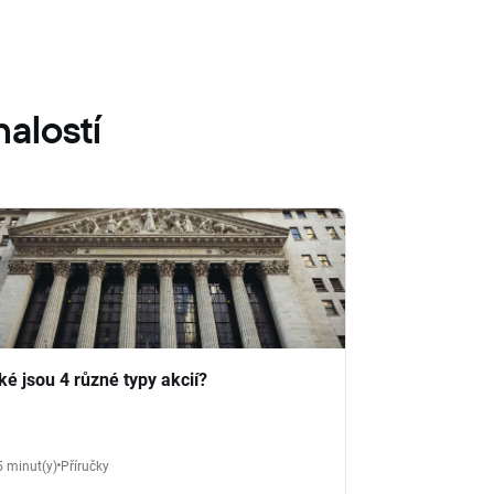
alostí
ké jsou 4 různé typy akcií?
5 minut(y)
Příručky