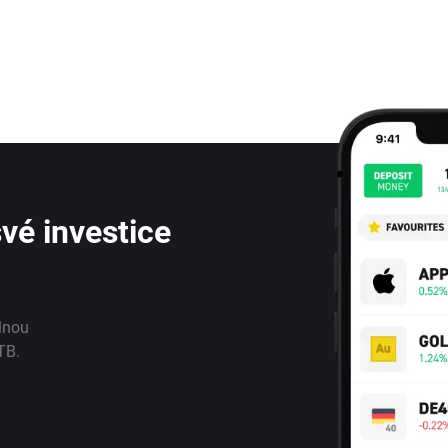
vé investice
lnou
TB.