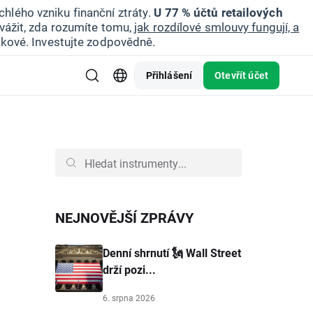
hlého vzniku finanční ztráty.
U 77 % účtů retailových
vážit, zda rozumíte tomu,
jak rozdílové smlouvy fungují, a
zikové. Investujte zodpovědně.
Přihlášení
Otevřít účet
NEJNOVĚJŠÍ ZPRÁVY
Denní shrnutí 🗽 Wall Street
drží pozi...
6. srpna 2026