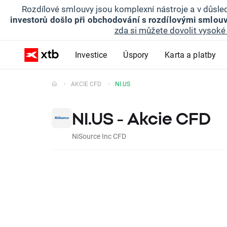
Rozdílové smlouvy jsou komplexní nástroje a v důsled
investorů došlo při obchodování s rozdílovými smlouv
zda si můžete dovolit vysoké 
Investice
Úspory
Karta a platby
AKCIE CFD
NI.US
NI.US - Akcie CFD
NiSource Inc CFD