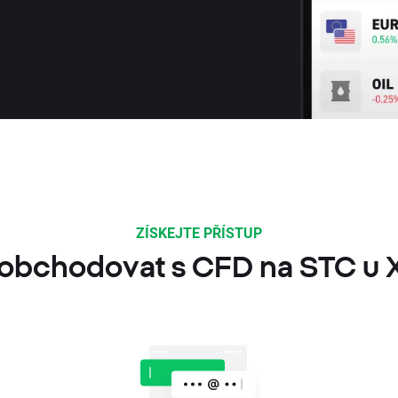
ZÍSKEJTE PŘÍSTUP
 obchodovat s CFD na STC u 