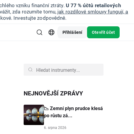
hlého vzniku finanční ztráty.
U 77 % účtů retailových
vážit, zda rozumíte tomu,
jak rozdílové smlouvy fungují, a
zikové. Investujte zodpovědně.
Přihlášení
Otevřít účet
NEJNOVĚJŠÍ ZPRÁVY
📉 Zemní plyn prudce klesá
po růstu zá...
6. srpna 2026