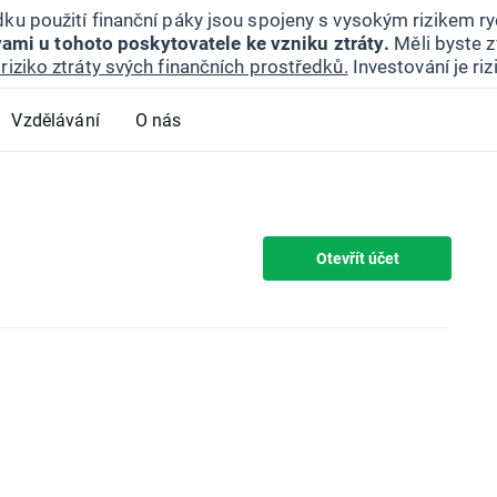
ku použití finanční páky jsou spojeny s vysokým rizikem ryc
ami u tohoto poskytovatele ke vzniku ztráty.
Měli byste z
riziko ztráty svých finančních prostředků.
Investování je ri
Vzdělávání
O nás
Otevřít účet