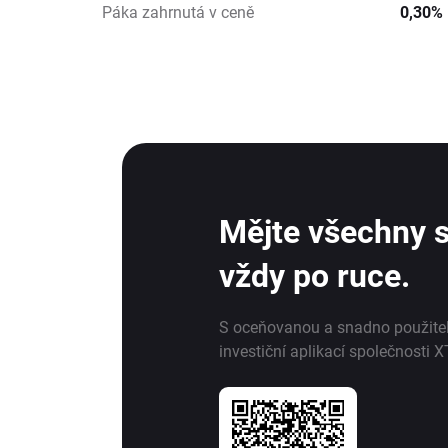
Páka zahrnutá v ceně
0,30%
Mějte všechny s
vždy po ruce.
S oceňovanou a snadno použite
investiční aplikací společnosti X