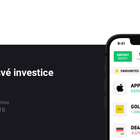
vé investice
lnou
TB.