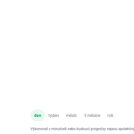
den
týden
měsíc
3 měsíce
rok
Výkonnost v minulosti nebo budoucí prognózy nejsou spolehli