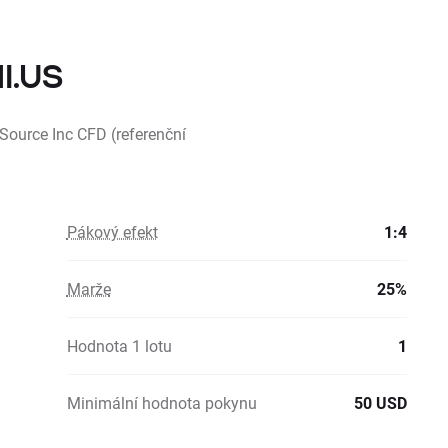
NI.US
iSource Inc CFD (referenční
Pákový efekt
1:4
Marže
25%
Hodnota 1 lotu
1
Minimální hodnota pokynu
50 USD