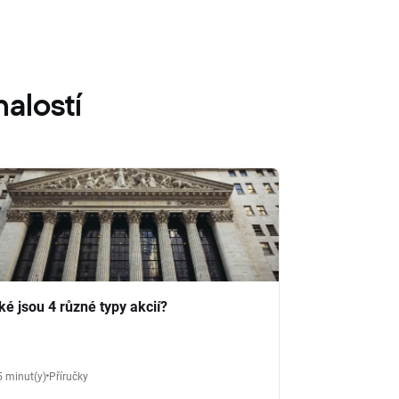
alostí
ké jsou 4 různé typy akcií?
5 minut(y)
Příručky