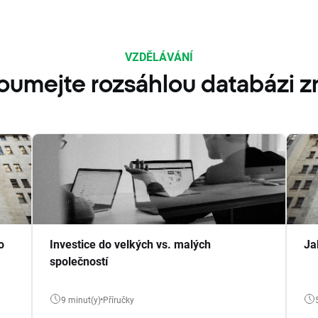
VZDĚLÁVÁNÍ
oumejte rozsáhlou databázi zn
o
Investice do velkých vs. malých
Ja
společností
9 minut(y)
Příručky