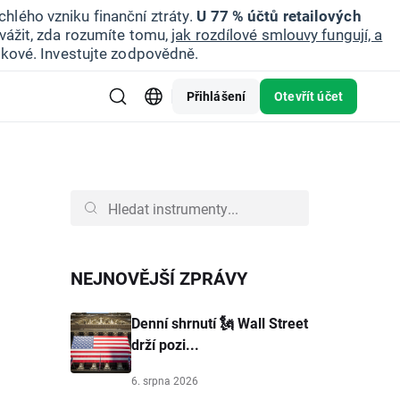
hlého vzniku finanční ztráty.
U 77 % účtů retailových
vážit, zda rozumíte tomu,
jak rozdílové smlouvy fungují, a
zikové. Investujte zodpovědně.
Přihlášení
Otevřít účet
NEJNOVĚJŠÍ ZPRÁVY
Denní shrnutí 🗽 Wall Street
drží pozi...
6. srpna 2026