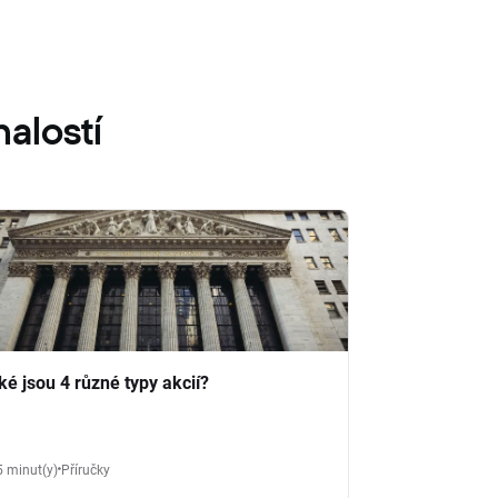
alostí
ké jsou 4 různé typy akcií?
5 minut(y)
Příručky