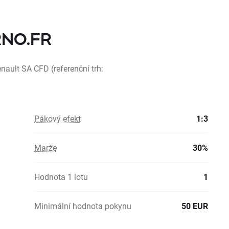
 RNO.FR
nault SA CFD (referenční trh:
Pákový efekt
1:3
Marže
30%
Hodnota 1 lotu
1
Minimální hodnota pokynu
50 EUR