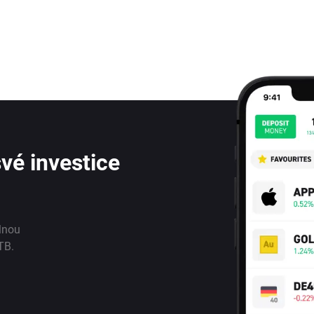
vé investice
lnou
TB.