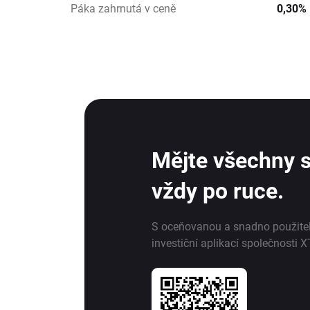
Páka zahrnutá v ceně
0,30%
Mějte všechny s
vždy po ruce.
S oceňovanou a snadno použite
investiční aplikací společnosti X