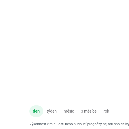
den
týden
měsíc
3 měsíce
rok
Výkonnost v minulosti nebo budoucí prognózy nejsou spolehli