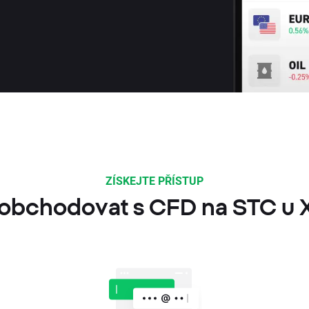
ZÍSKEJTE PŘÍSTUP
 obchodovat s CFD na STC u 