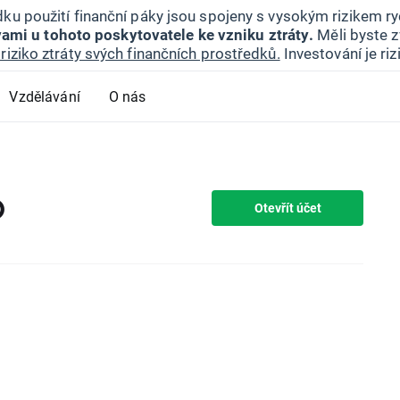
ku použití finanční páky jsou spojeny s vysokým rizikem ryc
ami u tohoto poskytovatele ke vzniku ztráty.
Měli byste z
riziko ztráty svých finančních prostředků.
Investování je ri
Vzdělávání
O nás
D
Otevřít účet