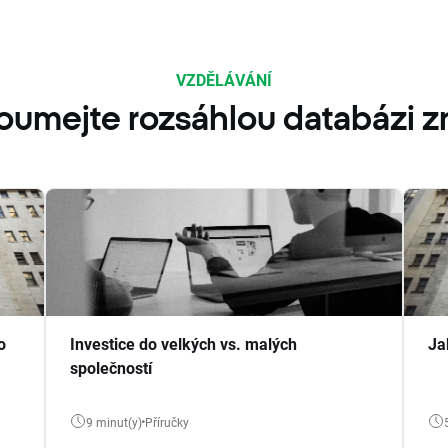
VZDĚLÁVÁNÍ
oumejte rozsáhlou databázi zn
o
Investice do velkých vs. malých
Ja
společností
9 minut(y)
Příručky