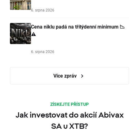
6. srpna 2026
Cena niklu padá na třítýdenní minimum 📉
⚠️
6. srpna 2026
Více zpráv
ZÍSKEJTE PŘÍSTUP
Jak investovat do akcií Abivax
SA u XTB?