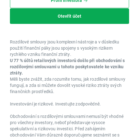
Profil investora
Otevřít účet
Rozdílové smlouvy jsou komplexní nástroje a v důsledku
použití finanční páky jsou spojeny s vysokým rizikem
rychlého vzniku finanční ztráty.
U 77 % účtů retailových investorů došlo při obchodování s
rozdílovými smlouvami u tohoto poskytovatele ke vzniku
ztráty.
Měli byste zvážit, zda rozumíte tomu, jak rozdílové smlouvy
fungují, a zda si můžete dovolit vysoké riziko ztráty svých
finančních prostředků.
Investování je rizikové. Investujte zodpovědně.
Obchodování s rozdílovými smlouvami nemusí být vhodné
pro všechny investory, neboť představuje vysoce
spekulativní a rizikovou investici. Před zahájením
obchodování Vám důrazně doporučujeme seznámit se s