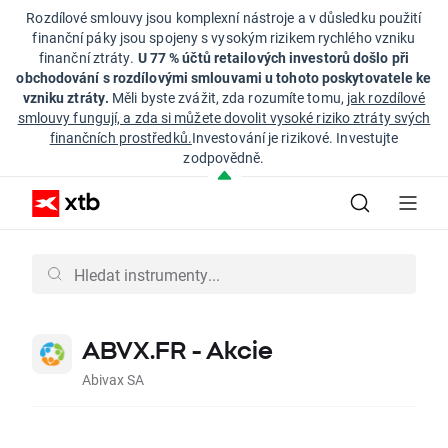
Rozdílové smlouvy jsou komplexní nástroje a v důsledku použití
finanční páky jsou spojeny s vysokým rizikem rychlého vzniku
finanční ztráty.
U 77 % účtů retailových investorů došlo při
obchodování s rozdílovými smlouvami u tohoto poskytovatele ke
vzniku ztráty.
Měli byste zvážit, zda rozumíte tomu,
jak rozdílové
smlouvy fungují, a zda si můžete dovolit vysoké riziko ztráty svých
finančních prostředků.
Investování je rizikové. Investujte
zodpovědně.
ABVX.FR - Akcie
Abivax SA