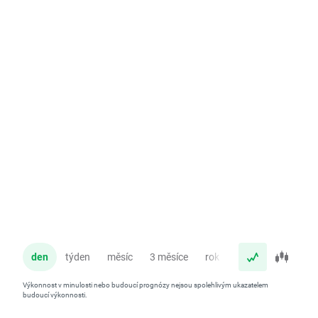
den
týden
měsíc
3 měsíce
rok
Výkonnost v minulosti nebo budoucí prognózy nejsou spolehlivým ukazatelem
budoucí výkonnosti.