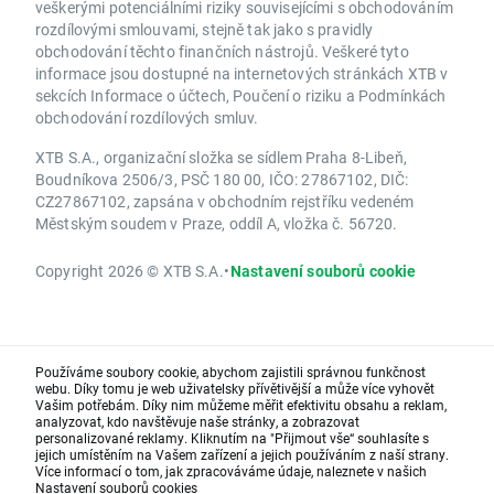
veškerými potenciálními riziky souvisejícími s obchodováním
rozdílovými smlouvami, stejně tak jako s pravidly
obchodování těchto finančních nástrojů. Veškeré tyto
informace jsou dostupné na internetových stránkách XTB v
sekcích Informace o účtech, Poučení o riziku a Podmínkách
obchodování rozdílových smluv.
XTB S.A., organizační složka se sídlem Praha 8-Libeň,
Boudníkova 2506/3, PSČ 180 00, IČO: 27867102, DIČ:
CZ27867102, zapsána v obchodním rejstříku vedeném
Městským soudem v Praze, oddíl A, vložka č. 56720.
Copyright 2026 © XTB S.A.
•
Nastavení souborů cookie
Používáme soubory cookie, abychom zajistili správnou funkčnost
webu. Díky tomu je web uživatelsky přívětivější a může více vyhovět
Vašim potřebám. Díky nim můžeme měřit efektivitu obsahu a reklam,
analyzovat, kdo navštěvuje naše stránky, a zobrazovat
personalizované reklamy. Kliknutím na "Přijmout vše“ souhlasíte s
jejich umístěním na Vašem zařízení a jejich používáním z naší strany.
Více informací o tom, jak zpracováváme údaje, naleznete v našich
Nastavení souborů cookies