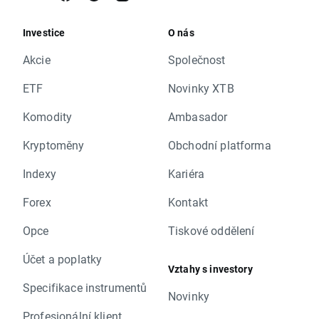
Investice
O nás
Akcie
Společnost
ETF
Novinky XTB
Komodity
Ambasador
Kryptoměny
Obchodní platforma
Indexy
Kariéra
Forex
Kontakt
Opce
Tiskové oddělení
Účet a poplatky
Vztahy s investory
Specifikace instrumentů
Novinky
Profesionální klient