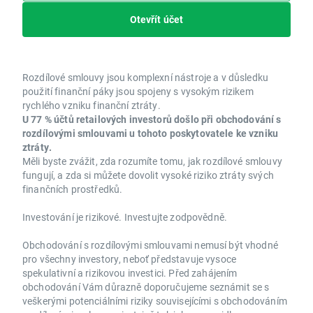
Otevřít účet
Rozdílové smlouvy jsou komplexní nástroje a v důsledku
použití finanční páky jsou spojeny s vysokým rizikem
rychlého vzniku finanční ztráty.
U 77 % účtů retailových investorů došlo při obchodování s
rozdílovými smlouvami u tohoto poskytovatele ke vzniku
ztráty.
Měli byste zvážit, zda rozumíte tomu, jak rozdílové smlouvy
fungují, a zda si můžete dovolit vysoké riziko ztráty svých
finančních prostředků.
Investování je rizikové. Investujte zodpovědně.
Obchodování s rozdílovými smlouvami nemusí být vhodné
pro všechny investory, neboť představuje vysoce
spekulativní a rizikovou investici. Před zahájením
obchodování Vám důrazně doporučujeme seznámit se s
veškerými potenciálními riziky souvisejícími s obchodováním