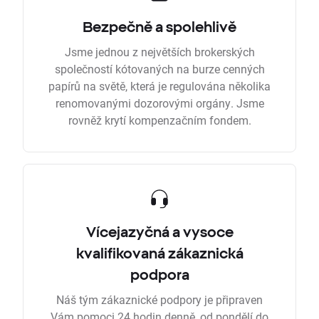
Bezpečně a spolehlivě
Jsme jednou z největších brokerských
společností kótovaných na burze cenných
papírů na světě, která je regulována několika
renomovanými dozorovými orgány. Jsme
rovněž krytí kompenzačním fondem.
Vícejazyčná a vysoce
kvalifikovaná zákaznická
podpora
Náš tým zákaznické podpory je připraven
Vám pomoci 24 hodin denně, od pondělí do