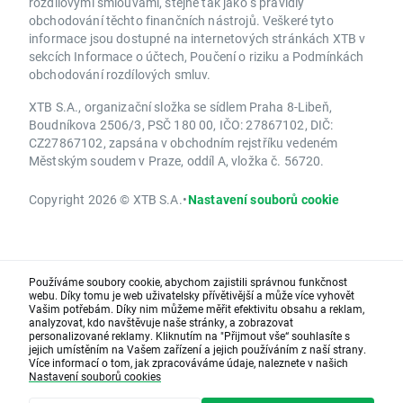
rozdílovými smlouvami, stejně tak jako s pravidly
obchodování těchto finančních nástrojů. Veškeré tyto
informace jsou dostupné na internetových stránkách XTB v
sekcích Informace o účtech, Poučení o riziku a Podmínkách
obchodování rozdílových smluv.
XTB S.A., organizační složka se sídlem Praha 8-Libeň,
Boudníkova 2506/3, PSČ 180 00, IČO: 27867102, DIČ:
CZ27867102, zapsána v obchodním rejstříku vedeném
Městským soudem v Praze, oddíl A, vložka č. 56720.
Copyright 2026 © XTB S.A.
•
Nastavení souborů cookie
Používáme soubory cookie, abychom zajistili správnou funkčnost
webu. Díky tomu je web uživatelsky přívětivější a může více vyhovět
Vašim potřebám. Díky nim můžeme měřit efektivitu obsahu a reklam,
analyzovat, kdo navštěvuje naše stránky, a zobrazovat
personalizované reklamy. Kliknutím na "Přijmout vše“ souhlasíte s
jejich umístěním na Vašem zařízení a jejich používáním z naší strany.
Více informací o tom, jak zpracováváme údaje, naleznete v našich
Nastavení souborů cookies