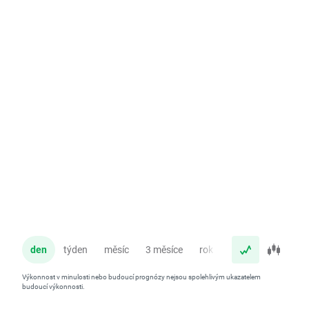
den
týden
měsíc
3 měsíce
rok
Výkonnost v minulosti nebo budoucí prognózy nejsou spolehlivým ukazatelem
budoucí výkonnosti.