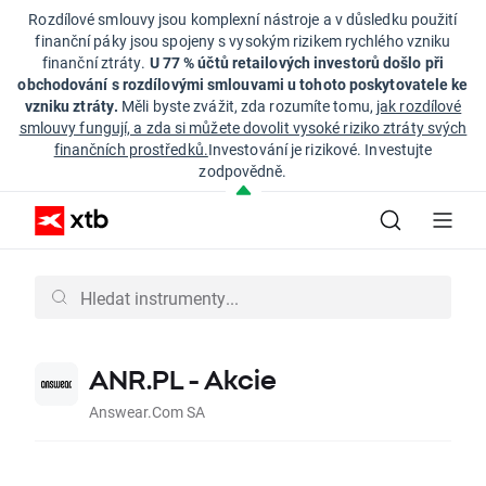
Rozdílové smlouvy jsou komplexní nástroje a v důsledku použití
finanční páky jsou spojeny s vysokým rizikem rychlého vzniku
finanční ztráty.
U 77 % účtů retailových investorů došlo při
obchodování s rozdílovými smlouvami u tohoto poskytovatele ke
vzniku ztráty.
Měli byste zvážit, zda rozumíte tomu,
jak rozdílové
smlouvy fungují, a zda si můžete dovolit vysoké riziko ztráty svých
finančních prostředků.
Investování je rizikové. Investujte
zodpovědně.
ANR.PL - Akcie
Answear.Com SA