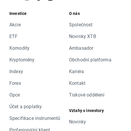
Investice
O nás
Akcie
Společnost
ETF
Novinky XTB
Komodity
Ambasador
Kryptoměny
Obchodní platforma
Indexy
Kariéra
Forex
Kontakt
Opce
Tiskové oddělení
Účet a poplatky
Vztahy s investory
Specifikace instrumentů
Novinky
Profesionální klient