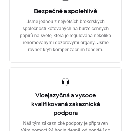
Bezpečně a spolehlivě
Jsme jednou z největších brokerských
společností kótovaných na burze cenných
papírů na světě, která je regulována několika
renomovanými dozorovými orgány. Jsme
rovněž krytí kompenzačním fondem.
Vícejazyčná a vysoce
kvalifikovaná zákaznická
podpora
Náš tým zákaznické podpory je připraven
Vám pomoci 24 hodin denně, od pondělí do