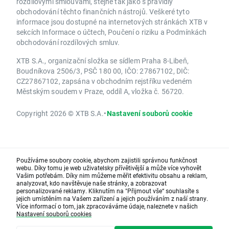
rozdílovými smlouvami, stejně tak jako s pravidly
obchodování těchto finančních nástrojů. Veškeré tyto
informace jsou dostupné na internetových stránkách XTB v
sekcích Informace o účtech, Poučení o riziku a Podmínkách
obchodování rozdílových smluv.
XTB S.A., organizační složka se sídlem Praha 8-Libeň,
Boudníkova 2506/3, PSČ 180 00, IČO: 27867102, DIČ:
CZ27867102, zapsána v obchodním rejstříku vedeném
Městským soudem v Praze, oddíl A, vložka č. 56720.
Copyright 2026 © XTB S.A.
•
Nastavení souborů cookie
Používáme soubory cookie, abychom zajistili správnou funkčnost
webu. Díky tomu je web uživatelsky přívětivější a může více vyhovět
Vašim potřebám. Díky nim můžeme měřit efektivitu obsahu a reklam,
analyzovat, kdo navštěvuje naše stránky, a zobrazovat
personalizované reklamy. Kliknutím na "Přijmout vše“ souhlasíte s
jejich umístěním na Vašem zařízení a jejich používáním z naší strany.
Více informací o tom, jak zpracováváme údaje, naleznete v našich
Nastavení souborů cookies