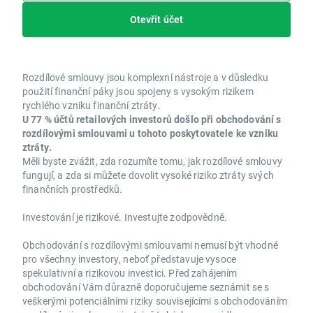
Otevřít účet
Rozdílové smlouvy jsou komplexní nástroje a v důsledku
použití finanční páky jsou spojeny s vysokým rizikem
rychlého vzniku finanční ztráty.
U 77 % účtů retailových investorů došlo při obchodování s
rozdílovými smlouvami u tohoto poskytovatele ke vzniku
ztráty.
Měli byste zvážit, zda rozumíte tomu, jak rozdílové smlouvy
fungují, a zda si můžete dovolit vysoké riziko ztráty svých
finančních prostředků.
Investování je rizikové. Investujte zodpovědně.
Obchodování s rozdílovými smlouvami nemusí být vhodné
pro všechny investory, neboť představuje vysoce
spekulativní a rizikovou investici. Před zahájením
obchodování Vám důrazně doporučujeme seznámit se s
veškerými potenciálními riziky souvisejícími s obchodováním