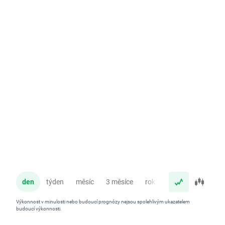
den
týden
měsíc
3 měsíce
rok
Výkonnost v minulosti nebo budoucí prognózy nejsou spolehlivým ukazatelem
budoucí výkonnosti.