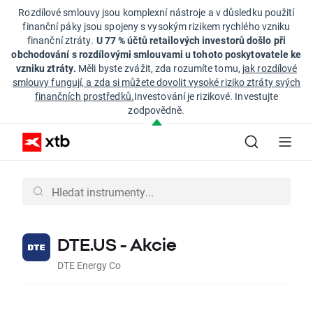
Rozdílové smlouvy jsou komplexní nástroje a v důsledku použití
finanční páky jsou spojeny s vysokým rizikem rychlého vzniku
finanční ztráty.
U 77 % účtů retailových investorů došlo při
obchodování s rozdílovými smlouvami u tohoto poskytovatele ke
vzniku ztráty.
Měli byste zvážit, zda rozumíte tomu,
jak rozdílové
smlouvy fungují, a zda si můžete dovolit vysoké riziko ztráty svých
finančních prostředků.
Investování je rizikové. Investujte
zodpovědně.
DTE.US - Akcie
DTE Energy Co