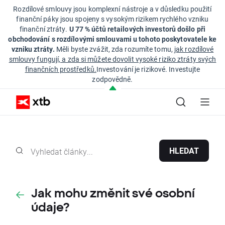
Rozdílové smlouvy jsou komplexní nástroje a v důsledku použití
finanční páky jsou spojeny s vysokým rizikem rychlého vzniku
finanční ztráty.
U 77 % účtů retailových investorů došlo při
obchodování s rozdílovými smlouvami u tohoto poskytovatele ke
vzniku ztráty.
Měli byste zvážit, zda rozumíte tomu,
jak rozdílové
smlouvy fungují, a zda si můžete dovolit vysoké riziko ztráty svých
finančních prostředků.
Investování je rizikové. Investujte
zodpovědně.
HLEDAT
Jak mohu změnit své osobní
údaje?