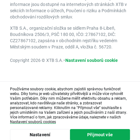
informace jsou dostupné na internetových stránkách XTB v
sekcích Informace o účtech, Poučení o riziku a Podmínkách
obchodování rozdílových smluv.
XTB S.A., organizační složka se sídlem Praha 8-Libeň,
Boudníkova 2506/3, PSČ 180 00, IČO: 27867102, DIČ:
CZ27867102, zapsána v obchodním rejstříku vedeném
Městským soudem v Praze, oddíl A, vložka č. 56720.
Copyright 2026 © XTB S.A.
•
Nastavení souborů cookie
Používáme soubory cookie, abychom zajistili správnou funkčnost
webu. Díky tomu je web uživatelsky přívětivější a může více vyhovět
Vašim potřebám. Díky nim můžeme měřit efektivitu obsahu a reklam,
analyzovat, kdo navštěvuje naše stránky, a zobrazovat
personalizované reklamy. Kliknutím na "Přijmout vše“ souhlasíte s
jejich umístěním na Vašem zařízení a jejich používáním z naší strany.
Více informací o tom, jak zpracováváme údaje, naleznete v našich
Nastavení souborů cookies
Nastavení
Přijmout vše