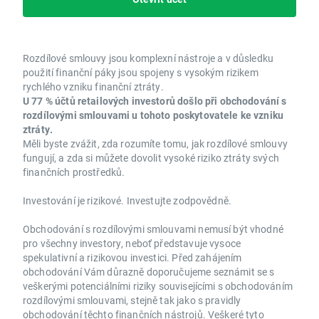
Rozdílové smlouvy jsou komplexní nástroje a v důsledku
použití finanční páky jsou spojeny s vysokým rizikem
rychlého vzniku finanční ztráty.
U 77 % účtů retailových investorů došlo při obchodování s
rozdílovými smlouvami u tohoto poskytovatele ke vzniku
ztráty.
Měli byste zvážit, zda rozumíte tomu, jak rozdílové smlouvy
fungují, a zda si můžete dovolit vysoké riziko ztráty svých
finančních prostředků.
Investování je rizikové. Investujte zodpovědně.
Obchodování s rozdílovými smlouvami nemusí být vhodné
pro všechny investory, neboť představuje vysoce
spekulativní a rizikovou investici. Před zahájením
obchodování Vám důrazně doporučujeme seznámit se s
veškerými potenciálními riziky souvisejícími s obchodováním
rozdílovými smlouvami, stejně tak jako s pravidly
obchodování těchto finančních nástrojů. Veškeré tyto