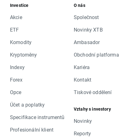
Investice
O nás
Akcie
Společnost
ETF
Novinky XTB
Komodity
Ambasador
Kryptoměny
Obchodní platforma
Indexy
Kariéra
Forex
Kontakt
Opce
Tiskové oddělení
Účet a poplatky
Vztahy s investory
Specifikace instrumentů
Novinky
Profesionální klient
Reporty