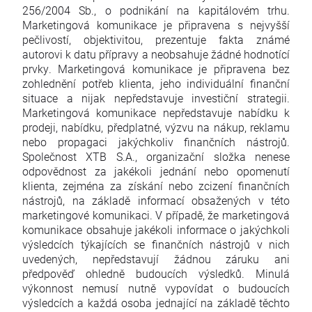
256/2004 Sb., o podnikání na kapitálovém trhu.
Marketingová komunikace je připravena s nejvyšší
pečlivostí, objektivitou, prezentuje fakta známé
autorovi k datu přípravy a neobsahuje žádné hodnotící
prvky. Marketingová komunikace je připravena bez
zohlednění potřeb klienta, jeho individuální finanční
situace a nijak nepředstavuje investiční strategii.
Marketingová komunikace nepředstavuje nabídku k
prodeji, nabídku, předplatné, výzvu na nákup, reklamu
nebo propagaci jakýchkoliv finančních nástrojů.
Společnost XTB S.A., organizační složka nenese
odpovědnost za jakékoli jednání nebo opomenutí
klienta, zejména za získání nebo zcizení finančních
nástrojů, na základě informací obsažených v této
marketingové komunikaci. V případě, že marketingová
komunikace obsahuje jakékoli informace o jakýchkoli
výsledcích týkajících se finančních nástrojů v nich
uvedených, nepředstavují žádnou záruku ani
předpověď ohledně budoucích výsledků. Minulá
výkonnost nemusí nutně vypovídat o budoucích
výsledcích a každá osoba jednající na základě těchto