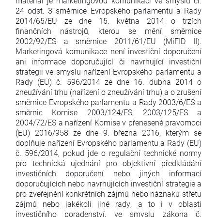
materiál je marketingovou komunikací ve smyslu čl.
24 odst. 3 směrnice Evropského parlamentu a Rady
2014/65/EU ze dne 15. května 2014 o trzích
finančních nástrojů, kterou se mění směrnice
2002/92/ES a směrnice 2011/61/EU (MiFID II).
Marketingová komunikace není investiční doporučení
ani informace doporučující či navrhující investiční
strategii ve smyslu nařízení Evropského parlamentu a
Rady (EU) č. 596/2014 ze dne 16. dubna 2014 o
zneužívání trhu (nařízení o zneužívání trhu) a o zrušení
směrnice Evropského parlamentu a Rady 2003/6/ES a
směrnic Komise 2003/124/ES, 2003/125/ES a
2004/72/ES a nařízení Komise v přenesené pravomoci
(EU) 2016/958 ze dne 9. března 2016, kterým se
doplňuje nařízení Evropského parlamentu a Rady (EU)
č. 596/2014, pokud jde o regulační technické normy
pro technická ujednání pro objektivní předkládání
investičních doporučení nebo jiných informací
doporučujících nebo navrhujících investiční strategie a
pro zveřejnění konkrétních zájmů nebo náznaků střetu
zájmů nebo jakékoli jiné rady, a to i v oblasti
investičního poradenství, ve smyslu zákona č.