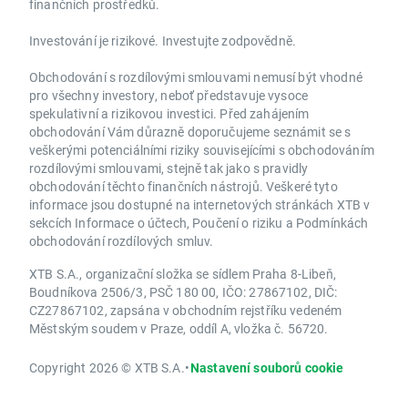
finančních prostředků.
Investování je rizikové. Investujte zodpovědně.
Obchodování s rozdílovými smlouvami nemusí být vhodné
pro všechny investory, neboť představuje vysoce
spekulativní a rizikovou investici. Před zahájením
obchodování Vám důrazně doporučujeme seznámit se s
veškerými potenciálními riziky souvisejícími s obchodováním
rozdílovými smlouvami, stejně tak jako s pravidly
obchodování těchto finančních nástrojů. Veškeré tyto
informace jsou dostupné na internetových stránkách XTB v
sekcích Informace o účtech, Poučení o riziku a Podmínkách
obchodování rozdílových smluv.
XTB S.A., organizační složka se sídlem Praha 8-Libeň,
Boudníkova 2506/3, PSČ 180 00, IČO: 27867102, DIČ:
CZ27867102, zapsána v obchodním rejstříku vedeném
Městským soudem v Praze, oddíl A, vložka č. 56720.
Copyright 2026 © XTB S.A.
•
Nastavení souborů cookie