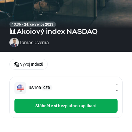
13:36 · 24. července 2023
📊Akciový index NASDAQ
Tomáš Cverna
Vývoj Indexů
-
US100
CFD
-
Stáhněte si bezplatnou aplikaci