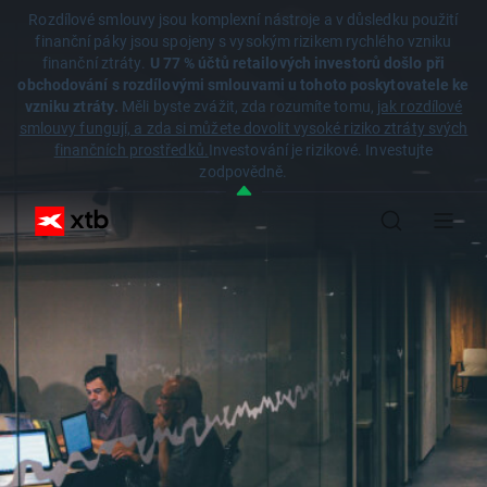
Rozdílové smlouvy jsou komplexní nástroje a v důsledku použití
finanční páky jsou spojeny s vysokým rizikem rychlého vzniku
finanční ztráty.
U 77 % účtů retailových investorů došlo při
obchodování s rozdílovými smlouvami u tohoto poskytovatele ke
vzniku ztráty.
Měli byste zvážit, zda rozumíte tomu,
jak rozdílové
smlouvy fungují, a zda si můžete dovolit vysoké riziko ztráty svých
finančních prostředků.
Investování je rizikové. Investujte
zodpovědně.