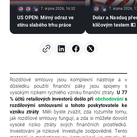
7. srpna 2026, 16:32
7. srpna 2026, 1
US OPEN: Mírný odraz ve
Dolar a Nasdaq pře
stínu slabého trhu práce
klíčovým testem 💵
Rozdílové smlouvy jsou komplexní nástroje a v
důsledku použití finanční páky jsou spojeny s
vysokým rizikem rychlého vzniku finanční ztráty.
U 77
% účtů retailových investorů došlo při
obchodování
s
rozdílovými smlouvami u tohoto poskytovatele ke
vzniku ztráty
. Měli byste zvážit, zda rozumíte tomu,
jak rozdílové smlouvy fungují, a zda si můžete dovolit
vysoké riziko ztráty svých finančních prostředků.
Investování je rizikové. Investujte zodpovědně. Tento