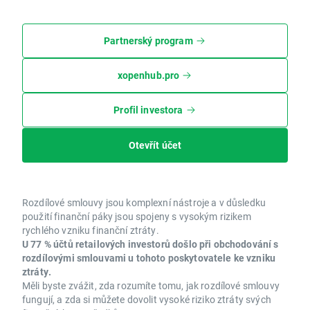
Partnerský program
xopenhub.pro
Profil investora
Otevřít účet
Rozdílové smlouvy jsou komplexní nástroje a v důsledku
použití finanční páky jsou spojeny s vysokým rizikem
rychlého vzniku finanční ztráty.
U 77 % účtů retailových investorů došlo při obchodování s
rozdílovými smlouvami u tohoto poskytovatele ke vzniku
ztráty.
Měli byste zvážit, zda rozumíte tomu, jak rozdílové smlouvy
fungují, a zda si můžete dovolit vysoké riziko ztráty svých