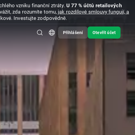
hlého vzniku finanční ztráty.
U 77 % účtů retailových
vážit, zda rozumíte tomu,
jak rozdílové smlouvy fungují, a
zikové. Investujte zodpovědně.
Přihlášení
Otevřít účet