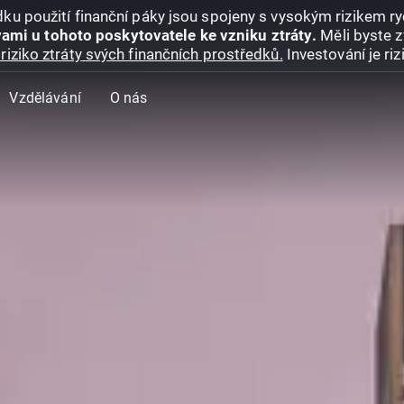
ku použití finanční páky jsou spojeny s vysokým rizikem ryc
ami u tohoto poskytovatele ke vzniku ztráty.
Měli byste z
riziko ztráty svých finančních prostředků.
Investování je ri
Vzdělávání
O nás