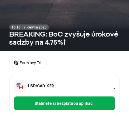
16:16 · 7. června 2023
BREAKING: BoC zvyšuje úrokové
sadzby na 4.75%❗
Forexový Trh
-
USD/CAD
CFD
-
Stáhněte si bezplatnou aplikaci