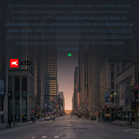
Rozdílové smlouvy jsou komplexní nástroje a v důsledku použití
finanční páky jsou spojeny s vysokým rizikem rychlého vzniku
finanční ztráty.
U 77 % účtů retailových investorů došlo při
obchodování s rozdílovými smlouvami u tohoto poskytovatele ke
vzniku ztráty.
Měli byste zvážit, zda rozumíte tomu,
jak rozdílové
smlouvy fungují, a zda si můžete dovolit vysoké riziko ztráty svých
finančních prostředků.
Investování je rizikové. Investujte
zodpovědně.