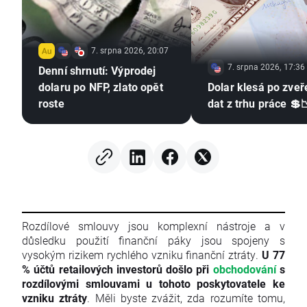
7. srpna 2026, 20:07
7. srpna 2026, 17:36
Denní shrnutí: Výprodej
dolaru po NFP, zlato opět
Dolar klesá po zveř
roste
dat z trhu práce 💲
Rozdílové smlouvy jsou komplexní nástroje a v
důsledku použití finanční páky jsou spojeny s
vysokým rizikem rychlého vzniku finanční ztráty.
U 77
% účtů retailových investorů došlo při
obchodování
s
rozdílovými smlouvami u tohoto poskytovatele ke
vzniku ztráty
. Měli byste zvážit, zda rozumíte tomu,