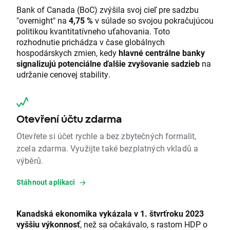
Bank of Canada (BoC) zvýšila svoj cieľ pre sadzbu
"overnight" na
4,75 %
v súlade so svojou pokračujúcou
politikou kvantitatívneho uťahovania. Toto
rozhodnutie prichádza v čase globálnych
hospodárskych zmien, kedy
hlavné centrálne banky
signalizujú potenciálne ďalšie zvyšovanie sadzieb
na
udržanie cenovej stability.
Otevření účtu zdarma
Otevřete si účet rychle a bez zbytečných formalit,
zcela zdarma. Využijte také bezplatných vkladů a
výběrů.
Stáhnout aplikaci
Kanadská ekonomika vykázala v 1. štvrťroku 2023
vyššiu výkonnosť
, než sa očakávalo, s rastom HDP o