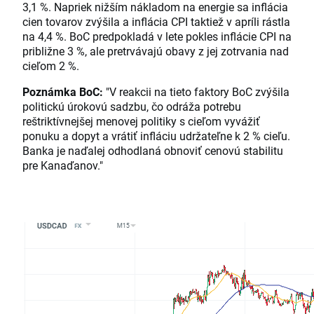
3,1 %. Napriek nižším nákladom na energie sa inflácia
cien tovarov zvýšila a inflácia CPI taktiež v apríli rástla
na 4,4 %. BoC predpokladá v lete pokles inflácie CPI na
približne 3 %, ale pretrvávajú obavy z jej zotrvania nad
cieľom 2 %.
Poznámka BoC:
"V reakcii na tieto faktory BoC zvýšila
politickú úrokovú sadzbu, čo odráža potrebu
reštriktívnejšej menovej politiky s cieľom vyvážiť
ponuku a dopyt a vrátiť infláciu udržateľne k 2 % cieľu.
Banka je naďalej odhodlaná obnoviť cenovú stabilitu
pre Kanaďanov."