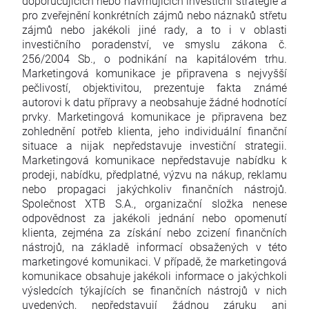
doporučujících nebo navrhujících investiční strategie a
pro zveřejnění konkrétních zájmů nebo náznaků střetu
zájmů nebo jakékoli jiné rady, a to i v oblasti
investičního poradenství, ve smyslu zákona č.
256/2004 Sb., o podnikání na kapitálovém trhu.
Marketingová komunikace je připravena s nejvyšší
pečlivostí, objektivitou, prezentuje fakta známé
autorovi k datu přípravy a neobsahuje žádné hodnotící
prvky. Marketingová komunikace je připravena bez
zohlednění potřeb klienta, jeho individuální finanční
situace a nijak nepředstavuje investiční strategii.
Marketingová komunikace nepředstavuje nabídku k
prodeji, nabídku, předplatné, výzvu na nákup, reklamu
nebo propagaci jakýchkoliv finančních nástrojů.
Společnost XTB S.A., organizační složka nenese
odpovědnost za jakékoli jednání nebo opomenutí
klienta, zejména za získání nebo zcizení finančních
nástrojů, na základě informací obsažených v této
marketingové komunikaci. V případě, že marketingová
komunikace obsahuje jakékoli informace o jakýchkoli
výsledcích týkajících se finančních nástrojů v nich
uvedených, nepředstavují žádnou záruku ani