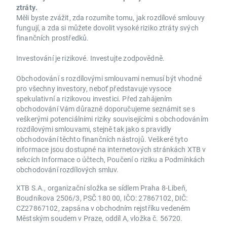
ztráty.
Měli byste zvážit, zda rozumíte tomu, jak rozdílové smlouvy
fungují, a zda si můžete dovolit vysoké riziko ztráty svých
finančních prostředků.
Investování je rizikové. Investujte zodpovědně.
Obchodování s rozdílovými smlouvami nemusí být vhodné
pro všechny investory, neboť představuje vysoce
spekulativní a rizikovou investici. Před zahájením
obchodování Vám důrazně doporučujeme seznámit se s
veškerými potenciálními riziky souvisejícími s obchodováním
rozdílovými smlouvami, stejně tak jako s pravidly
obchodování těchto finančních nástrojů. Veškeré tyto
informace jsou dostupné na internetových stránkách XTB v
sekcích Informace o účtech, Poučení o riziku a Podmínkách
obchodování rozdílových smluv.
XTB S.A., organizační složka se sídlem Praha 8-Libeň,
Boudníkova 2506/3, PSČ 180 00, IČO: 27867102, DIČ:
CZ27867102, zapsána v obchodním rejstříku vedeném
Městským soudem v Praze, oddíl A, vložka č. 56720.