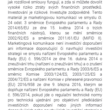
jak rozdílové smlouvy fungují, a zda si můžete dovolit
vysoké riziko ztráty svých finančních prostředků.
Investování je rizikové. Investujte zodpovědně. Tento
materiál je marketingovou komunikací ve smyslu čl.
24 odst. 3 směrnice Evropského parlamentu a Rady
2014/65/EU ze dne 15. května 2014 o trzích
finančních nástrojů, kterou se mění směrnice
2002/92/ES a směrnice 2011/61/EU (MiFID II).
Marketingová komunikace není investiční doporučení
ani informace doporučující či navrhující investiční
strategii ve smyslu nařízení Evropského parlamentu a
Rady (EU) č. 596/2014 ze dne 16. dubna 2014 o
zneužívání trhu (nařízení o zneužívání trhu) a o zrušení
směrnice Evropského parlamentu a Rady 2003/6/ES a
směrnic Komise 2003/124/ES, 2003/125/ES a
2004/72/ES a nařízení Komise v přenesené pravomoci
(EU) 2016/958 ze dne 9. března 2016, kterým se
doplňuje nařízení Evropského parlamentu a Rady (EU)
č. 596/2014, pokud jde o regulační technické normy
pro technická ujednání pro objektivní předkládání
investičních doporučení nebo jiných informací