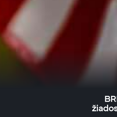
BR
žiado