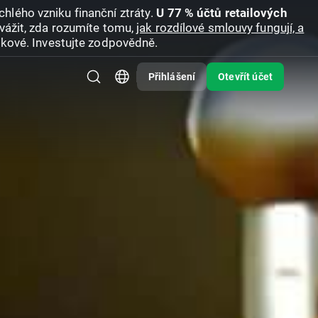
hlého vzniku finanční ztráty.
U 77 % účtů retailových
vážit, zda rozumíte tomu,
jak rozdílové smlouvy fungují, a
zikové. Investujte zodpovědně.
Přihlášení
Otevřít účet