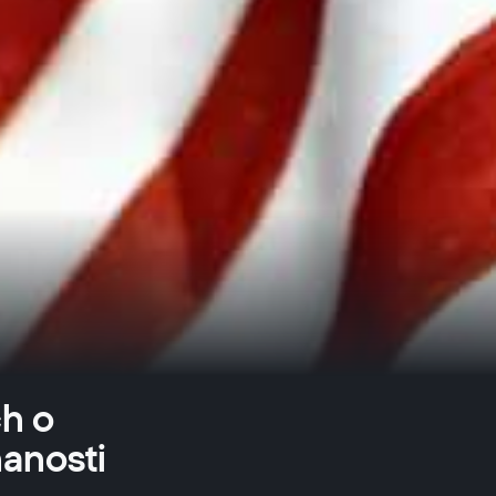
h o
anosti