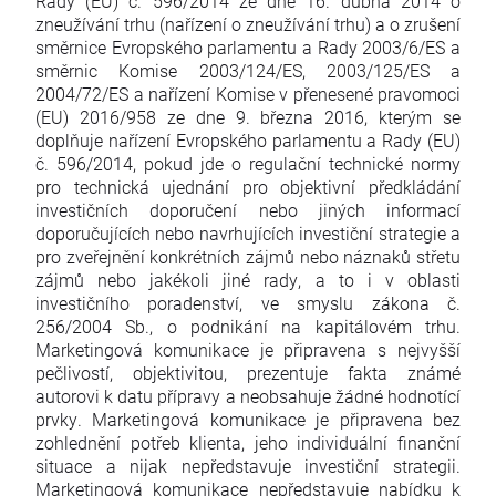
Rady (EU) č. 596/2014 ze dne 16. dubna 2014 o
zneužívání trhu (nařízení o zneužívání trhu) a o zrušení
směrnice Evropského parlamentu a Rady 2003/6/ES a
směrnic Komise 2003/124/ES, 2003/125/ES a
2004/72/ES a nařízení Komise v přenesené pravomoci
(EU) 2016/958 ze dne 9. března 2016, kterým se
doplňuje nařízení Evropského parlamentu a Rady (EU)
č. 596/2014, pokud jde o regulační technické normy
pro technická ujednání pro objektivní předkládání
investičních doporučení nebo jiných informací
doporučujících nebo navrhujících investiční strategie a
pro zveřejnění konkrétních zájmů nebo náznaků střetu
zájmů nebo jakékoli jiné rady, a to i v oblasti
investičního poradenství, ve smyslu zákona č.
256/2004 Sb., o podnikání na kapitálovém trhu.
Marketingová komunikace je připravena s nejvyšší
pečlivostí, objektivitou, prezentuje fakta známé
autorovi k datu přípravy a neobsahuje žádné hodnotící
prvky. Marketingová komunikace je připravena bez
zohlednění potřeb klienta, jeho individuální finanční
situace a nijak nepředstavuje investiční strategii.
Marketingová komunikace nepředstavuje nabídku k