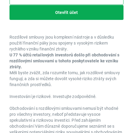
Otevřít účet
Rozdílové smlouvy jsou komplexní nástroje a v důsledku
použití finanční páky jsou spojeny s vysokým rizikem
rychlého vzniku finanční ztráty.
U 77 % účtů retailových investorů došlo při obchodování s
rozdílovými smlouvami u tohoto poskytovatele ke vzniku
ztráty.
Měli byste zvážit, zda rozumíte tomu, jak rozdílové smlouvy
fungují, a zda si můžete dovolit vysoké riziko ztráty svých
finančních prostředků.
Investování je rizikové. Investujte zodpovědně.
Obchodování s rozdílovými smlouvami nemusí být vhodné
pro všechny investory, neboť představuje vysoce
spekulativní a rizikovou investici. Před zahájením
obchodování Vám důrazně doporučujeme seznámit se s
veškerými potenciálními riziky souvisejícími s obchodováním