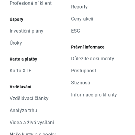
Profesionální klient
Reporty
Ceny akcií
Úspory
Investiční plány
ESG
Úroky
Právní informace
Důležité dokumenty
Karta a platby
Karta XTB
Přístupnost
Stížnosti
Vzdělávání
Informace pro klienty
Vzdělávací články
Analýza trhu
Videa a živá vysílání
Naše kurzy a e-booky