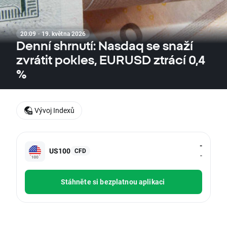
20:09 · 19. května 2026
Denní shrnutí: Nasdaq se snaží
zvrátit pokles, EURUSD ztrácí 0,4
%
Vývoj Indexů
-
US100
CFD
-
Stáhněte si bezplatnou aplikaci