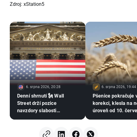
Zdroj: xStation5
6. srpna 2026, 20:28
6. srpna 2026, 19:44
Denní shrnutí 🗽 Wall
Pšenice pokračuje 
Street drží pozice
korekci, klesla na n
navzdory slabosti
úroveň od 10. červ
paměťových čipů, ropa
Sucho, El Niño a Če
znovu zdražuje
moře zůstávají v ce
pozornosti