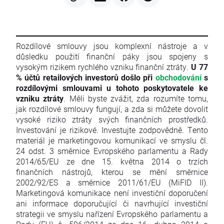
Rozdílové smlouvy jsou komplexní nástroje a v
důsledku použití finanční páky jsou spojeny s
vysokým rizikem rychlého vzniku finanční ztráty.
U 77
% účtů retailových investorů došlo při
obchodování
s
rozdílovými smlouvami u tohoto poskytovatele ke
vzniku ztráty
. Měli byste zvážit, zda rozumíte tomu,
jak rozdílové smlouvy fungují, a zda si můžete dovolit
vysoké riziko ztráty svých finančních prostředků.
Investování je rizikové. Investujte zodpovědně. Tento
materiál je marketingovou komunikací ve smyslu čl.
24 odst. 3 směrnice Evropského parlamentu a Rady
2014/65/EU ze dne 15. května 2014 o trzích
finančních nástrojů, kterou se mění směrnice
2002/92/ES a směrnice 2011/61/EU (MiFID II).
Marketingová komunikace není investiční doporučení
ani informace doporučující či navrhující investiční
strategii ve smyslu nařízení Evropského parlamentu a