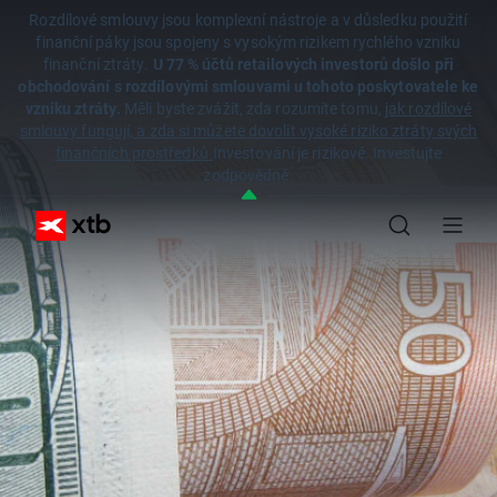
Rozdílové smlouvy jsou komplexní nástroje a v důsledku použití
finanční páky jsou spojeny s vysokým rizikem rychlého vzniku
finanční ztráty.
U 77 % účtů retailových investorů došlo při
obchodování s rozdílovými smlouvami u tohoto poskytovatele ke
vzniku ztráty.
Měli byste zvážit, zda rozumíte tomu,
jak rozdílové
smlouvy fungují, a zda si můžete dovolit vysoké riziko ztráty svých
finančních prostředků.
Investování je rizikové. Investujte
zodpovědně.