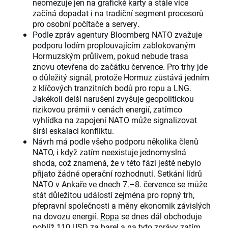
neomezuje jen na grafické karty a stále více
začíná dopadat i na tradiční segment procesorů
pro osobní počítače a servery.
Podle zpráv agentury Bloomberg NATO zvažuje
podporu lodím proplouvajícím zablokovaným
Hormuzským průlivem, pokud nebude trasa
znovu otevřena do začátku července. Pro trhy jde
o důležitý signál, protože Hormuz zůstává jedním
z klíčových tranzitních bodů pro ropu a LNG.
Jakékoli delší narušení zvyšuje geopolitickou
rizikovou prémii v cenách energií, zatímco
vyhlídka na zapojení NATO může signalizovat
širší eskalaci konfliktu.
Návrh má podle všeho podporu několika členů
NATO, i když zatím neexistuje jednomyslná
shoda, což znamená, že v této fázi ještě nebylo
přijato žádné operační rozhodnutí. Setkání lídrů
NATO v Ankaře ve dnech 7.–8. července se může
stát důležitou událostí zejména pro ropný trh,
přepravní společnosti a měny ekonomik závislých
na dovozu energií.
Ropa
se dnes dál obchoduje
poblíž 110 USD za barel a na tyto zprávy zatím