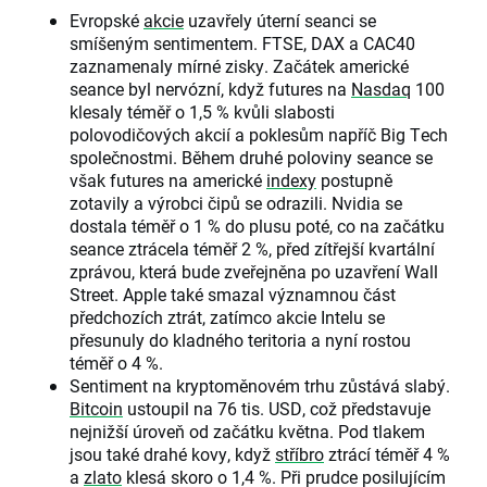
Evropské
akcie
uzavřely úterní seanci se
smíšeným sentimentem. FTSE, DAX a CAC40
zaznamenaly mírné zisky. Začátek americké
seance byl nervózní, když futures na
Nasdaq
100
klesaly téměř o 1,5 % kvůli slabosti
polovodičových akcií a poklesům napříč Big Tech
společnostmi. Během druhé poloviny seance se
však futures na americké
indexy
postupně
zotavily a výrobci čipů se odrazili. Nvidia se
dostala téměř o 1 % do plusu poté, co na začátku
seance ztrácela téměř 2 %, před zítřejší kvartální
zprávou, která bude zveřejněna po uzavření Wall
Street. Apple také smazal významnou část
předchozích ztrát, zatímco akcie Intelu se
přesunuly do kladného teritoria a nyní rostou
téměř o 4 %.
Sentiment na kryptoměnovém trhu zůstává slabý.
Bitcoin
ustoupil na 76 tis. USD, což představuje
nejnižší úroveň od začátku května. Pod tlakem
jsou také drahé kovy, když
stříbro
ztrácí téměř 4 %
a
zlato
klesá skoro o 1,4 %. Při prudce posilujícím