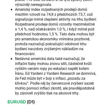
výrazněji nereagovala.
Americký index rozjednaných prodejů domů
mezitím vzrostl na 74,8 z předchozích 73,7, což
signalizuje mírné zlepšení aktivity na trhu bydlení.
Rozjednané prodeje domů vzrostly meziměsíčně
o 1,4 %, nad očekáváním 1,0 %, i když mírně pod
předchozí hodnotou 1,5 %. Tato data mohou být
pro americkou ekonomiku vnímána pozitivně,
protože naznačují pokračující odolnost trhu
bydlení navzdory zvýšeným nákladům na
financování.
Nedávná americká data také naznačují, že
inflační tlaky mohou znovu sílit, částečně kvůli
vyšším cenám ropy po eskalaci napětí kolem
Íránu. Ed Yardeni z Yardeni Research se domnívá,
že Fed může být v boji s inflací „pozadu za
křivkou“. Podle něj by červencové zvýšení sazeb
mohlo pomoci inflaci zkrotit, ale pravděpodobně
by zároveň zvýšilo tlak na akciové trhy.
EURUSD
(D1)