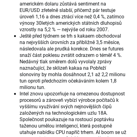
americkém dolaru zůstává sentiment na
EUR/USD zřetelně slabší, přičemž pár testuje
úroveň 1,16 a dnes ztrácí více než 0,4 %, zatímco
výnosy 30letých amerických státních dluhopisů
vzrostly na 5,2 % — nejvýše od roku 2007.
Ještě před týdnem se trh s kakaem obchodoval
na nejvyšších úrovních za přibližně 3,5 měsíce,
následovala ale prudká korekce. Dnes se futures
snaží část poklesu zvrátit odrazem o téměř 4 %.
Nedávný tlak směrem dolů vyvolaly zprávy
naznačující, že sklizeň kakaa na Pobřeží
slonoviny by mohla dosáhnout 2,1 až 2,2 milionu
tun oproti předchozím očekáváním kolem 1,8
milionu tun.
Intel znovu upozorňuje na omezenou dostupnost
procesorů a zároveň vybízí výrobce počítačů k
vyššímu využívání svých nejnovějších čipů
založených na technologickém uzlu 18A.
Společnost poukazuje na rostoucí poptávku
taženou umělou inteligencí, která postupně
utahuje nabídku CPU napříč trhem. AI boom se už