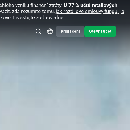
hlého vzniku finanční ztráty.
U 77 % účtů retailových
vážit, zda rozumíte tomu,
jak rozdílové smlouvy fungují, a
zikové. Investujte zodpovědně.
Přihlášení
Otevřít účet