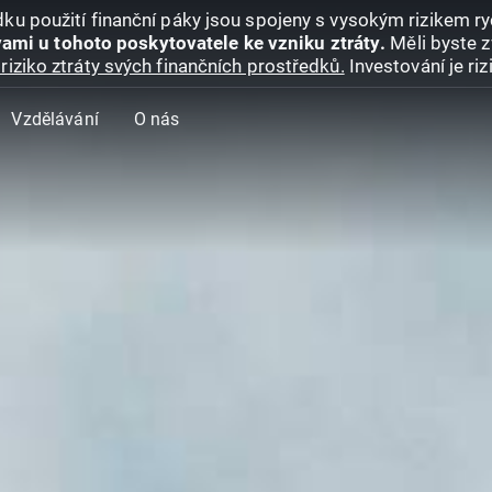
ku použití finanční páky jsou spojeny s vysokým rizikem ryc
ami u tohoto poskytovatele ke vzniku ztráty.
Měli byste z
riziko ztráty svých finančních prostředků.
Investování je ri
Vzdělávání
O nás