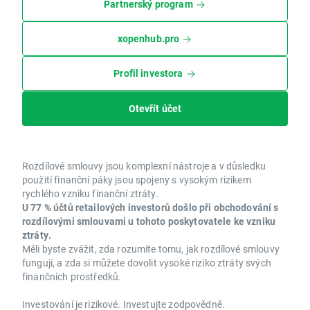
Partnerský program
xopenhub.pro
Profil investora
Otevřít účet
Rozdílové smlouvy jsou komplexní nástroje a v důsledku
použití finanční páky jsou spojeny s vysokým rizikem
rychlého vzniku finanční ztráty.
U 77 % účtů retailových investorů došlo při obchodování s
rozdílovými smlouvami u tohoto poskytovatele ke vzniku
ztráty.
Měli byste zvážit, zda rozumíte tomu, jak rozdílové smlouvy
fungují, a zda si můžete dovolit vysoké riziko ztráty svých
finančních prostředků.
Investování je rizikové. Investujte zodpovědně.