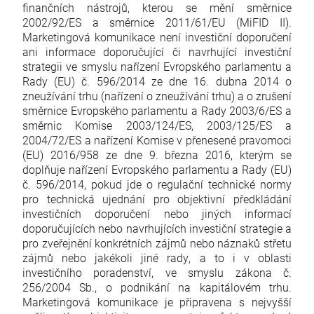
finančních nástrojů, kterou se mění směrnice
2002/92/ES a směrnice 2011/61/EU (MiFID II).
Marketingová komunikace není investiční doporučení
ani informace doporučující či navrhující investiční
strategii ve smyslu nařízení Evropského parlamentu a
Rady (EU) č. 596/2014 ze dne 16. dubna 2014 o
zneužívání trhu (nařízení o zneužívání trhu) a o zrušení
směrnice Evropského parlamentu a Rady 2003/6/ES a
směrnic Komise 2003/124/ES, 2003/125/ES a
2004/72/ES a nařízení Komise v přenesené pravomoci
(EU) 2016/958 ze dne 9. března 2016, kterým se
doplňuje nařízení Evropského parlamentu a Rady (EU)
č. 596/2014, pokud jde o regulační technické normy
pro technická ujednání pro objektivní předkládání
investičních doporučení nebo jiných informací
doporučujících nebo navrhujících investiční strategie a
pro zveřejnění konkrétních zájmů nebo náznaků střetu
zájmů nebo jakékoli jiné rady, a to i v oblasti
investičního poradenství, ve smyslu zákona č.
256/2004 Sb., o podnikání na kapitálovém trhu.
Marketingová komunikace je připravena s nejvyšší