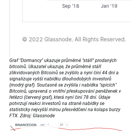
Graf "Dormancy" ukazuje průměrné "stáří" prodaných
bitcoinů. Ukazatel ukazuje, že průměrné stáří
zlikvidovaných Bitcoinů se zvýšilo a nyní činí 44 dní a
signalizuje vyšší nabídku dlouhodobých investorů
(modrý graf). Současně se zvýšila i nabídka "spících"
Bitcoinů, upravená o vnitřní přeskupování peněženek v
řetězci (červený graf), která nyní činí 78 dní. Údaje
potvrzují reakci investorů na straně nabídky se
statisticky nejvyšší mírou přesvědčení na kolaps burzy
FTX. Zdroj: Glassnode