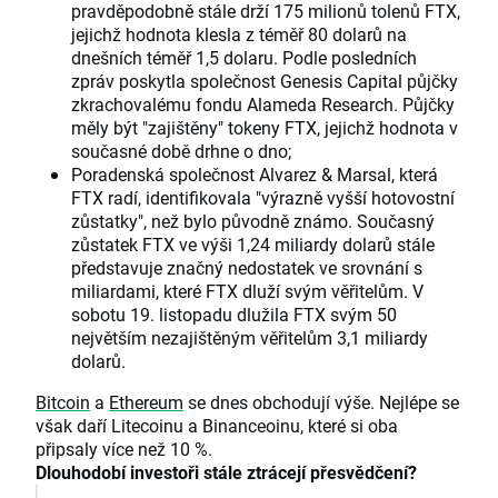
pravděpodobně stále drží 175 milionů tolenů FTX,
jejichž hodnota klesla z téměř 80 dolarů na
dnešních téměř 1,5 dolaru. Podle posledních
zpráv poskytla společnost Genesis Capital půjčky
zkrachovalému fondu Alameda Research. Půjčky
měly být "zajištěny" tokeny FTX, jejichž hodnota v
současné době drhne o dno;
Poradenská společnost Alvarez & Marsal, která
FTX radí, identifikovala "výrazně vyšší hotovostní
zůstatky", než bylo původně známo. Současný
zůstatek FTX ve výši 1,24 miliardy dolarů stále
představuje značný nedostatek ve srovnání s
miliardami, které FTX dluží svým věřitelům. V
sobotu 19. listopadu dlužila FTX svým 50
největším nezajištěným věřitelům 3,1 miliardy
dolarů.
Bitcoin
a
Ethereum
se dnes obchodují výše. Nejlépe se
však daří Litecoinu a Binanceoinu, které si oba
připsaly více než 10 %.
Dlouhodobí investoři stále ztrácejí přesvědčení?