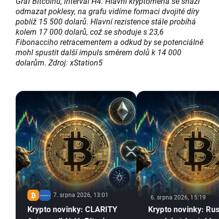
Graf Bitcoinu, interval H4. Hlavní kryptoměna se snaží
odmazat poklesy, na grafu vidíme formaci dvojité díry
poblíž 15 500 dolarů. Hlavní rezistence stále probíhá
kolem 17 000 dolarů, což se shoduje s 23,6
Fibonacciho retracementem a odkud by se potenciálně
mohl spustit další impuls směrem dolů k 14 000
dolarům. Zdroj: xStation5
7. srpna 2026, 13:01
6. srpna 2026, 15:19
Krypto novinky: CLARITY
Krypto novinky: Ru