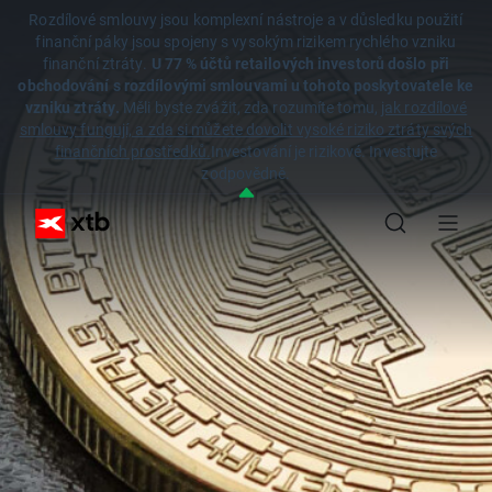
Rozdílové smlouvy jsou komplexní nástroje a v důsledku použití
finanční páky jsou spojeny s vysokým rizikem rychlého vzniku
finanční ztráty.
U 77 % účtů retailových investorů došlo při
obchodování s rozdílovými smlouvami u tohoto poskytovatele ke
vzniku ztráty.
Měli byste zvážit, zda rozumíte tomu,
jak rozdílové
smlouvy fungují, a zda si můžete dovolit vysoké riziko ztráty svých
finančních prostředků.
Investování je rizikové. Investujte
zodpovědně.