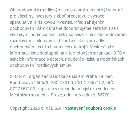
Obchodování s rozdílovými smlouvami nemusí být vhodné
pro všechny investory, neboť představuje vysoce
spekulativní a rizikovou investici. Před zahájením
obchodování Vám důrazně doporučujeme seznámit se s
veškerými potenciálními riziky souvisejícími s obchodováním
rozdílovými smlouvami, stejně tak jako s pravidly
obchodování těchto finančních nástrojů. Veškeré tyto
informace jsou dostupné na internetových stránkách XTB v
sekcích Informace o účtech, Poučení o riziku a Podmínkách
obchodování rozdílových smluv.
XTB S.A., organizační složka se sídlem Praha 8-Libeň,
Boudníkova 2506/3, PSČ 180 00, IČO: 27867102, DIČ:
CZ27867102, zapsána v obchodním rejstříku vedeném
Městským soudem v Praze, oddíl A, vložka č. 56720.
Copyright 2026 © XTB S.A.
•
Nastavení souborů cookie