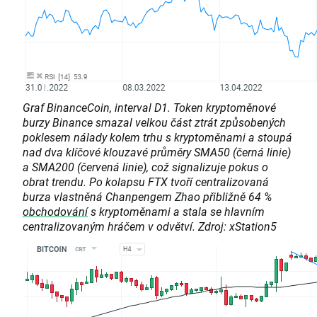
Graf BinanceCoin, interval D1. Token kryptoměnové
burzy Binance smazal velkou část ztrát způsobených
poklesem nálady kolem trhu s kryptoměnami a stoupá
nad dva klíčové klouzavé průměry SMA50 (černá linie)
a SMA200 (červená linie), což signalizuje pokus o
obrat trendu. Po kolapsu FTX tvoří centralizovaná
burza vlastněná Chanpengem Zhao přibližně 64 %
obchodování
s kryptoměnami a stala se hlavním
centralizovaným hráčem v odvětví. Zdroj: xStation5