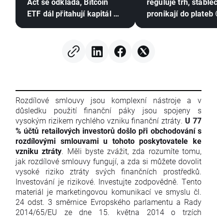
Act se odkládá, Bitcoin
reguluje trh, stable
ETF dál přitahují kapitál a
pronikají do plateb 
Stripe posiluje pozici v
Evropě
Rozdílové smlouvy jsou komplexní nástroje a v
důsledku použití finanční páky jsou spojeny s
vysokým rizikem rychlého vzniku finanční ztráty.
U 77
% účtů retailových investorů došlo při obchodování s
rozdílovými smlouvami u tohoto poskytovatele ke
vzniku ztráty
. Měli byste zvážit, zda rozumíte tomu,
jak rozdílové smlouvy fungují, a zda si můžete dovolit
vysoké riziko ztráty svých finančních prostředků.
Investování je rizikové. Investujte zodpovědně. Tento
materiál je marketingovou komunikací ve smyslu čl.
24 odst. 3 směrnice Evropského parlamentu a Rady
2014/65/EU ze dne 15. května 2014 o trzích