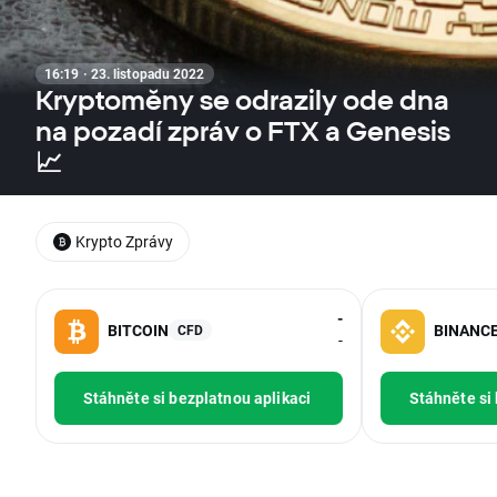
16:19 · 23. listopadu 2022
Kryptoměny se odrazily ode dna
na pozadí zpráv o FTX a Genesis
📈
Krypto Zprávy
-
BITCOIN
BINANC
CFD
-
Stáhněte si bezplatnou aplikaci
Stáhněte si