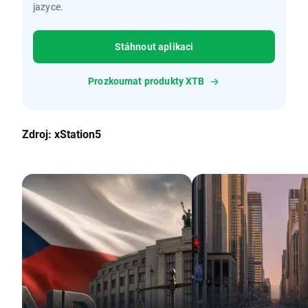
jazyce.
Stáhnout aplikaci
Prozkoumat produkty XTB
Zdroj: xStation5