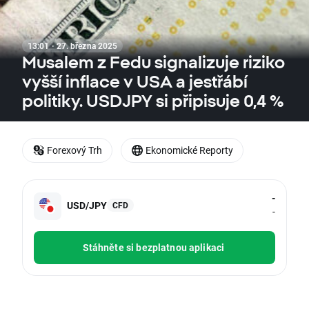
13:01 · 27. března 2025
Musalem z Fedu signalizuje riziko
vyšší inflace v USA a jestřábí
politiky. USDJPY si připisuje 0,4 %
Forexový Trh
Ekonomické Reporty
-
USD/JPY
CFD
-
Stáhněte si bezplatnou aplikaci