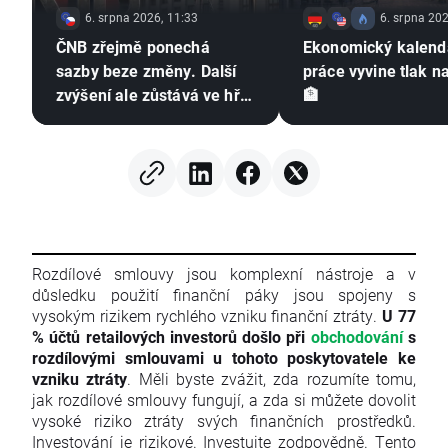
6. srpna 2026, 11:33
6. srpna 202
ČNB zřejmě ponechá
Ekonomický kalendá
sazby beze změny. Další
práce vyvine tlak n
zvýšení ale zůstává ve hře
🏦
⚠️
Rozdílové smlouvy jsou komplexní nástroje a v
důsledku použití finanční páky jsou spojeny s
vysokým rizikem rychlého vzniku finanční ztráty.
U 77
% účtů retailových investorů došlo při
obchodování
s
rozdílovými smlouvami u tohoto poskytovatele ke
vzniku ztráty
. Měli byste zvážit, zda rozumíte tomu,
jak rozdílové smlouvy fungují, a zda si můžete dovolit
vysoké riziko ztráty svých finančních prostředků.
Investování je rizikové. Investujte zodpovědně. Tento