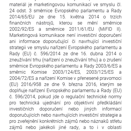
materiál je marketingovou komunikací ve smyslu čl.
24 odst. 3 směrnice Evropského parlamentu a Rady
2014/65/EU ze dne 15. května 2014 o trzích
finančních nástrojů, kterou se mění směrnice
2002/92/ES a směrnice 2011/61/EU (MiFID II).
Marketingová komunikace není investiční doporučení
ani informace doporučující či navrhující investiční
strategii ve smyslu nařízení Evropského parlamentu a
Rady (EU) č. 596/2014 ze dne 16. dubna 2014 o
zneužívání trhu (nařízení o zneužívání trhu) a o zrušení
směrnice Evropského parlamentu a Rady 2003/6/ES a
směrnic Komise 2003/124/ES, 2003/125/ES a
2004/72/ES a nařízení Komise v přenesené pravomoci
(EU) 2016/958 ze dne 9. března 2016, kterým se
doplňuje nařízení Evropského parlamentu a Rady (EU)
č. 596/2014, pokud jde o regulační technické normy
pro technická ujednání pro objektivní předkládání
investičních doporučení nebo jiných informací
doporučujících nebo navrhujících investiční strategie a
pro zveřejnění konkrétních zájmů nebo náznaků střetu
zájmů nebo jakékoli jiné rady, a to i v oblasti