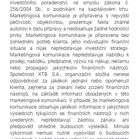
investičního poradenství, ve smyslu zákona č.
256/2004 Sb., o podnikání na kapitálovém trhu.
Marketingová komunikace je připravena s nejvyšší
pečlivostí, objektivitou, prezentuje fakta známé
autorovi k datu přípravy a neobsahuje žádné hodnotící
prvky. Marketingová komunikace je připravena bez
zohlednění potřeb klienta, jeho individuální finanční
situace a nijak nepředstavuje investiční strategii.
Marketingová komunikace nepředstavuje nabídku k
prodeji, nabídku, předplatné, výzvu na nákup, reklamu
nebo propagaci jakýchkoliv finančních nástrojů.
Společnost XTB S.A., organizační složka nenese
odpovědnost za jakékoli jednání nebo opomenutí
klienta, zejména za získání nebo zcizení finančních
nástrojů, na základě informací obsažených v této
marketingové komunikaci. V případě, že marketingová
komunikace obsahuje jakékoli informace o jakýchkoli
výsledcích týkajících se finančních nástrojů v nich
uvedených, nepředstavují žádnou záruku ani
předpověď ohledně budoucích výsledků. Minulá
výkonnost nemusí nutně vypovídat o budoucích