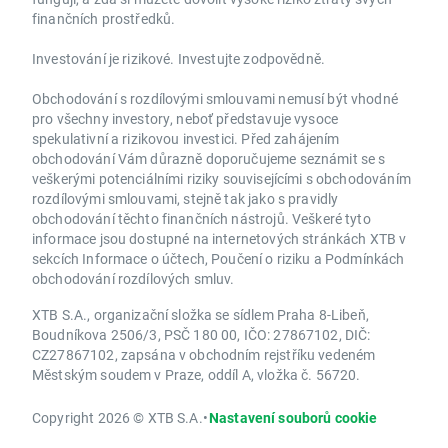
finančních prostředků.
Investování je rizikové. Investujte zodpovědně.
Obchodování s rozdílovými smlouvami nemusí být vhodné
pro všechny investory, neboť představuje vysoce
spekulativní a rizikovou investici. Před zahájením
obchodování Vám důrazně doporučujeme seznámit se s
veškerými potenciálními riziky souvisejícími s obchodováním
rozdílovými smlouvami, stejně tak jako s pravidly
obchodování těchto finančních nástrojů. Veškeré tyto
informace jsou dostupné na internetových stránkách XTB v
sekcích Informace o účtech, Poučení o riziku a Podmínkách
obchodování rozdílových smluv.
XTB S.A., organizační složka se sídlem Praha 8-Libeň,
Boudníkova 2506/3, PSČ 180 00, IČO: 27867102, DIČ:
CZ27867102, zapsána v obchodním rejstříku vedeném
Městským soudem v Praze, oddíl A, vložka č. 56720.
Copyright 2026 © XTB S.A.
•
Nastavení souborů cookie