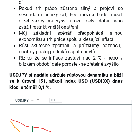
cíli
Pokud trh práce zůstane silný a projeví se
sekundární účinky cel, Fed možná bude muset
držet sazby na vyšší úrovni delší dobu nebo
zvážit restriktivnější opatření
Můj základní scénář předpokládá silnou
ekonomiku a trh práce spolu s klesající inflací
Růst skutečně zpomalil a průzkumy naznačují
opatrný postoj podniků i spotřebitelů
Riziko, že se inflace zastaví nad 2 % - nebo v
blízkém období dále poroste - se zřetelně zvýšilo
USDJPY si nadále udržuje růstovou dynamiku a blíží
se k úrovni 151, ačkoli index USD (USDIDX) dnes
klesl o téměř 0,1 %.