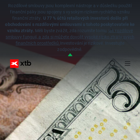
Rozdílové smlouvy jsou komplexní nástroje a v důsledku použití
finanční páky jsou spojeny s vysokým rizikem rychlého vzniku
finanční ztráty.
U 77 % účtů retailových investorů došlo při
obchodování s rozdílovými smlouvami u tohoto poskytovatele ke
vzniku ztráty.
Měli byste zvážit, zda rozumíte tomu,
jak rozdílové
smlouvy fungují, a zda si můžete dovolit vysoké riziko ztráty svých
finančních prostředků.
Investování je rizikové. Investujte
zodpovědně.