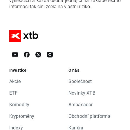
výsledcích a každá osoba jednající na základě těchto
informací tak činí zcela na vlastní riziko.
Investice
O nás
Akcie
Společnost
ETF
Novinky XTB
Komodity
Ambasador
Kryptoměny
Obchodní platforma
Indexy
Kariéra