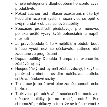
umělé inteligenci v dlouhodobém horizontu zvýší
produktivitu.
Pokud začnou růst inflační očekávání, může být
Federální rezervní systém nucen více se opřít o
svůj mandát v oblasti cenové stability
Současné prostředí představuje pro měnovou
politiku určité výzvy kvůli potenciálnímu napětí
mezi cíli
Je pravděpodobné, že v nejbližším období bude
inflace vyšší, než se očekávalo, zatímco růst
zaostane za prognózami
Dopad politiky Donalda Trumpa na ekonomiku
zůstává nejistý
Hospodářský růst by měl zůstat zdravý, i když se
poněkud zmírní - nevidím naléhavou potřebu
snižovat úrokové sazby
Trh práce je na úrovni plné zaměstnanosti nebo
blízko ní
Trpělivost při udržování současného nastavení
měnové politiky je na místě, protože Fed
shromažďuje důkazy o tom, že se inflace vrací k