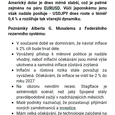
Americký dolar je dnes mírně slabší, což je patrné
zejména na páru
EURUSD
.
Vůči japonskému jenu
však nadále posiluje - USDJPY dnes roste o téměř
0,4 % a rozšiřuje tak včerejší dynamiku.
Poznámky Alberta G. Musalema z Federálního
rezervního systému:
V současné době se domnívám, že návrat inflace
k 2% cíli bude trvat déle.
Vyvážený přístup k měnové politice je nadále
vhodný, neboť inflační očekávání jsou mírně výše
ukotvena a samotná inflace zůstává zvýšená
Inflační a růstová rizika stále považuji za
vyvážená. Očekávám, že inflace se vrátí ke 2 % do
roku 2027
Na obzoru nevidím recesi. Stagflace je
extrémnější scénář, než jaký Spojené státy
pravděpodobně zažijí v nadcházejících měsících
Malé podniky naznačují, že pozastavují přijímání
nových zaměstnanců a
investice
.
Mám velká očekávání, že technologie založené na