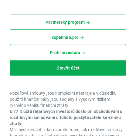
Partnerský program
xopenhub.pro
Profil investora
Otevřít účet
Rozdílové smlouvy jsou komplexní nástroje a v důsledku
použití finanční páky jsou spojeny s vysokým rizikem
rychlého vzniku finanční ztráty.
U 77 % účtů retailových investorů došlo při obchodování s
rozdílovými smlouvami u tohoto poskytovatele ke vzniku
ztráty.
Měli byste zvážit, zda rozumíte tomu, jak rozdílové smlouvy
fungují, a zda si můžete dovolit vysoké riziko ztráty svých