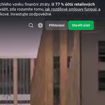
hlého vzniku finanční ztráty.
U 77 % účtů retailových
vážit, zda rozumíte tomu,
jak rozdílové smlouvy fungují, a
zikové. Investujte zodpovědně.
Přihlášení
Otevřít účet