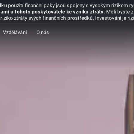
ku použití finanční páky jsou spojeny s vysokým rizikem ryc
ami u tohoto poskytovatele ke vzniku ztráty.
Měli byste z
riziko ztráty svých finančních prostředků.
Investování je ri
Vzdělávání
O nás