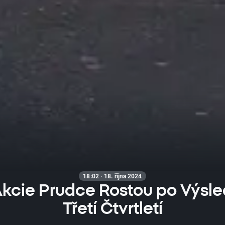
18:02 · 18. října 2024
 Akcie Prudce Rostou po Výsle
Třetí Čtvrtletí