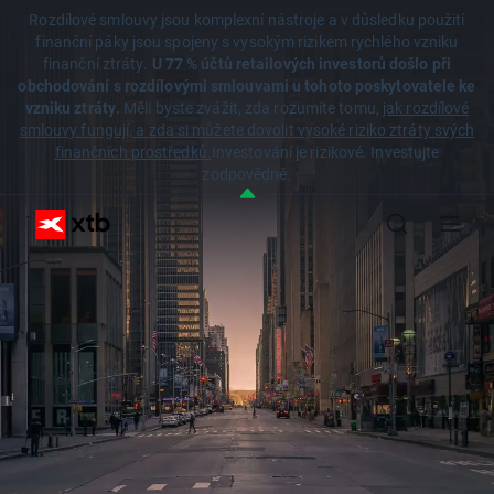
Rozdílové smlouvy jsou komplexní nástroje a v důsledku použití
finanční páky jsou spojeny s vysokým rizikem rychlého vzniku
finanční ztráty.
U 77 % účtů retailových investorů došlo při
obchodování s rozdílovými smlouvami u tohoto poskytovatele ke
vzniku ztráty.
Měli byste zvážit, zda rozumíte tomu,
jak rozdílové
smlouvy fungují, a zda si můžete dovolit vysoké riziko ztráty svých
finančních prostředků.
Investování je rizikové. Investujte
zodpovědně.