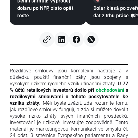
Denní shrnutí: Výprodej
dolaru po NFP, zlato opět
Dolar klesá po zveř
roste
dat z trhu práce 💲
Rozdílové smlouvy jsou komplexní nástroje a v
důsledku použití finanční páky jsou spojeny s
vysokým rizikem rychlého vzniku finanční ztráty.
U 77
% účtů retailových investorů došlo při
obchodování
s
rozdílovými smlouvami u tohoto poskytovatele ke
vzniku ztráty
. Měli byste zvážit, zda rozumíte tomu,
jak rozdílové smlouvy fungují, a zda si můžete dovolit
vysoké riziko ztráty svých finančních prostředků.
Investování je rizikové. Investujte zodpovědně. Tento
materiál je marketingovou komunikací ve smyslu čl.
24 odst. 3 směrnice Evropského parlamentu a Rady