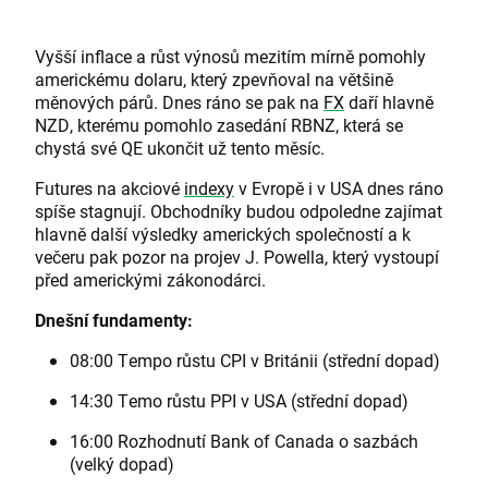
Vyšší inflace a růst výnosů mezitím mírně pomohly
americkému dolaru, který zpevňoval na většině
měnových párů. Dnes ráno se pak na
FX
daří hlavně
NZD, kterému pomohlo zasedání RBNZ, která se
chystá své QE ukončit už tento měsíc.
Futures na akciové
indexy
v Evropě i v USA dnes ráno
spíše stagnují. Obchodníky budou odpoledne zajímat
hlavně další výsledky amerických společností a k
večeru pak pozor na projev J. Powella, který vystoupí
před americkými zákonodárci.
Dnešní fundamenty:
08:00 Tempo růstu CPI v Británii (střední dopad)
14:30 Temo růstu PPI v USA (střední dopad)
16:00 Rozhodnutí Bank of Canada o sazbách
(velký dopad)