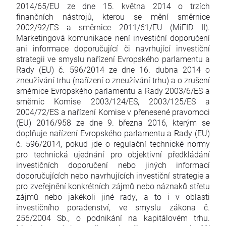
2014/65/EU ze dne 15. května 2014 o trzích
finančních nástrojů, kterou se mění směrnice
2002/92/ES a směrnice 2011/61/EU (MiFID II).
Marketingová komunikace není investiční doporučení
ani informace doporučující či navrhující investiční
strategii ve smyslu nařízení Evropského parlamentu a
Rady (EU) č. 596/2014 ze dne 16. dubna 2014 o
zneužívání trhu (nařízení o zneužívání trhu) a o zrušení
směrnice Evropského parlamentu a Rady 2003/6/ES a
směrnic Komise 2003/124/ES, 2003/125/ES a
2004/72/ES a nařízení Komise v přenesené pravomoci
(EU) 2016/958 ze dne 9. března 2016, kterým se
doplňuje nařízení Evropského parlamentu a Rady (EU)
č. 596/2014, pokud jde o regulační technické normy
pro technická ujednání pro objektivní předkládání
investičních doporučení nebo jiných informací
doporučujících nebo navrhujících investiční strategie a
pro zveřejnění konkrétních zájmů nebo náznaků střetu
zájmů nebo jakékoli jiné rady, a to i v oblasti
investičního poradenství, ve smyslu zákona č.
256/2004 Sb., o podnikání na kapitálovém trhu.