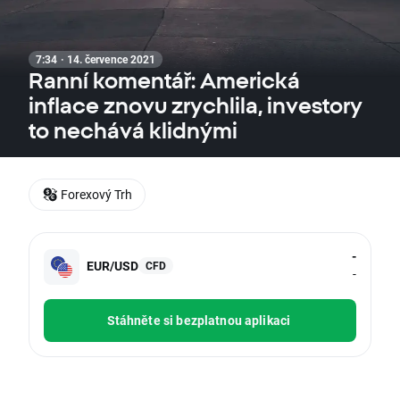
7:34 · 14. července 2021
Ranní komentář: Americká
inflace znovu zrychlila, investory
to nechává klidnými
Forexový Trh
-
EUR/USD
CFD
-
Stáhněte si bezplatnou aplikaci