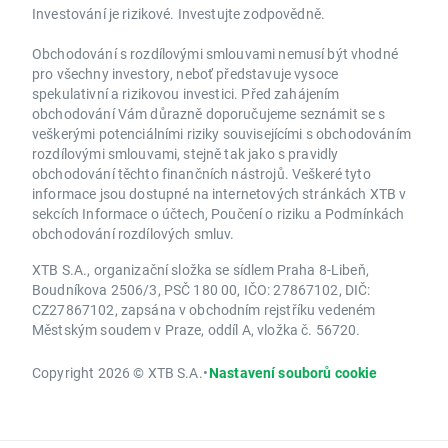
Investování je rizikové. Investujte zodpovědně.
Obchodování s rozdílovými smlouvami nemusí být vhodné
pro všechny investory, neboť představuje vysoce
spekulativní a rizikovou investici. Před zahájením
obchodování Vám důrazně doporučujeme seznámit se s
veškerými potenciálními riziky souvisejícími s obchodováním
rozdílovými smlouvami, stejně tak jako s pravidly
obchodování těchto finančních nástrojů. Veškeré tyto
informace jsou dostupné na internetových stránkách XTB v
sekcích Informace o účtech, Poučení o riziku a Podmínkách
obchodování rozdílových smluv.
XTB S.A., organizační složka se sídlem Praha 8-Libeň,
Boudníkova 2506/3, PSČ 180 00, IČO: 27867102, DIČ:
CZ27867102, zapsána v obchodním rejstříku vedeném
Městským soudem v Praze, oddíl A, vložka č. 56720.
Copyright 2026 © XTB S.A.
•
Nastavení souborů cookie