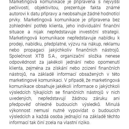
Marketingová komunikace je připravena s nejvyšší
pečlivostí, objektivitou, prezentuje fakta známé
autorovi k datu přípravy a neobsahuje žádné hodnotící
prvky. Marketingová komunikace je připravena bez
zohlednění potřeb klienta, jeho individuální finanční
situace a nijak nepředstavuje investiční strategii.
Marketingová komunikace nepředstavuje nabídku k
prodeji, nabídku, předplatné, výzvu na nákup, reklamu
nebo propagaci jakýchkoliv finančních nástrojů.
Společnost XTB S.A., organizační složka nenese
odpovědnost za jakékoli jednání nebo opomenutí
klienta, zejména za získání nebo zcizení finančních
nástrojů, na základě informací obsažených v této
marketingové komunikaci. V případě, že marketingová
komunikace obsahuje jakékoli informace o jakýchkoli
výsledcích týkajících se finančních nástrojů v nich
uvedených, nepředstavují žádnou záruku ani
předpověď ohledně budoucích výsledků. Minulá
výkonnost nemusí nutně vypovídat o budoucích
výsledcích a každá osoba jednající na základě těchto
informací tak činí zcela na vlastní riziko.