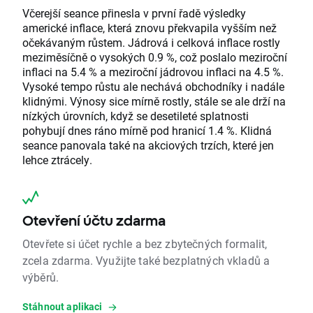
Včerejší seance přinesla v první řadě výsledky
americké inflace, která znovu překvapila vyšším než
očekávaným růstem. Jádrová i celková inflace rostly
meziměsíčně o vysokých 0.9 %, což poslalo meziroční
inflaci na 5.4 % a meziroční jádrovou inflaci na 4.5 %.
Vysoké tempo růstu ale nechává obchodníky i nadále
klidnými. Výnosy sice mírně rostly, stále se ale drží na
nízkých úrovních, když se desetileté splatnosti
pohybují dnes ráno mírně pod hranicí 1.4 %. Klidná
seance panovala také na akciových trzích, které jen
lehce ztrácely.
Otevření účtu zdarma
Otevřete si účet rychle a bez zbytečných formalit,
zcela zdarma. Využijte také bezplatných vkladů a
výběrů.
Stáhnout aplikaci