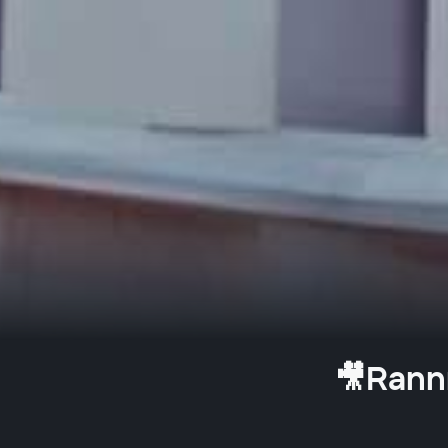
🎥Ranní