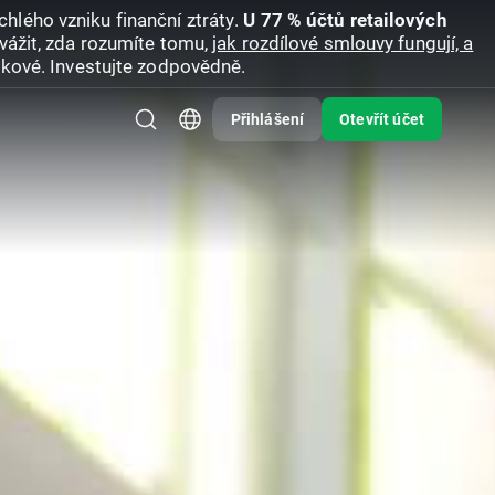
hlého vzniku finanční ztráty.
U 77 % účtů retailových
vážit, zda rozumíte tomu,
jak rozdílové smlouvy fungují, a
zikové. Investujte zodpovědně.
Přihlášení
Otevřít účet