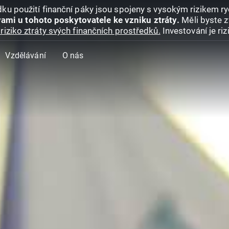
ku použití finanční páky jsou spojeny s vysokým rizikem ryc
ami u tohoto poskytovatele ke vzniku ztráty.
Měli byste z
riziko ztráty svých finančních prostředků.
Investování je ri
Vzdělávání
O nás