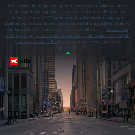
Rozdílové smlouvy jsou komplexní nástroje a v důsledku použití
finanční páky jsou spojeny s vysokým rizikem rychlého vzniku
finanční ztráty.
U 77 % účtů retailových investorů došlo při
obchodování s rozdílovými smlouvami u tohoto poskytovatele ke
vzniku ztráty.
Měli byste zvážit, zda rozumíte tomu,
jak rozdílové
smlouvy fungují, a zda si můžete dovolit vysoké riziko ztráty svých
finančních prostředků.
Investování je rizikové. Investujte
zodpovědně.