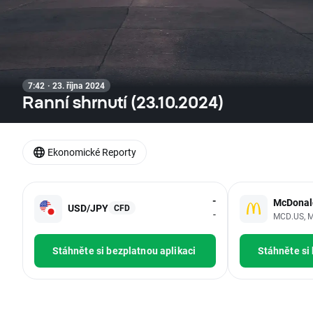
7:42 · 23. října 2024
Ranní shrnutí (23.10.2024)
Ekonomické Reporty
-
McDonal
USD/JPY
CFD
-
MCD.US, M
Stáhněte si bezplatnou aplikaci
Stáhněte si