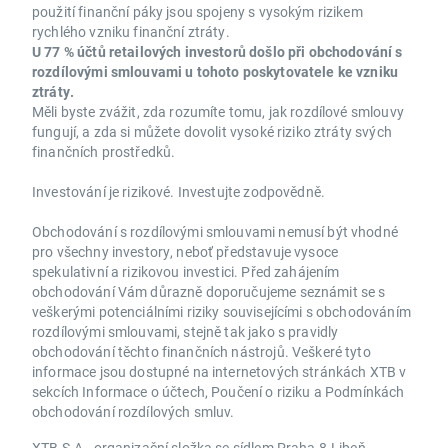
použití finanční páky jsou spojeny s vysokým rizikem
rychlého vzniku finanční ztráty.
U 77 % účtů retailových investorů došlo při obchodování s
rozdílovými smlouvami u tohoto poskytovatele ke vzniku
ztráty.
Měli byste zvážit, zda rozumíte tomu, jak rozdílové smlouvy
fungují, a zda si můžete dovolit vysoké riziko ztráty svých
finančních prostředků.
Investování je rizikové. Investujte zodpovědně.
Obchodování s rozdílovými smlouvami nemusí být vhodné
pro všechny investory, neboť představuje vysoce
spekulativní a rizikovou investici. Před zahájením
obchodování Vám důrazně doporučujeme seznámit se s
veškerými potenciálními riziky souvisejícími s obchodováním
rozdílovými smlouvami, stejně tak jako s pravidly
obchodování těchto finančních nástrojů. Veškeré tyto
informace jsou dostupné na internetových stránkách XTB v
sekcích Informace o účtech, Poučení o riziku a Podmínkách
obchodování rozdílových smluv.
XTB S.A., organizační složka se sídlem Praha 8-Libeň,