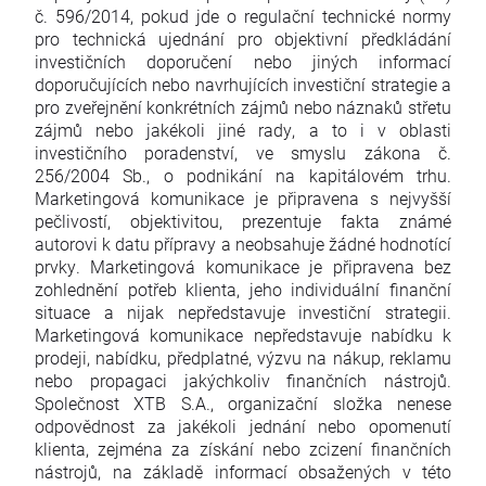
č. 596/2014, pokud jde o regulační technické normy
pro technická ujednání pro objektivní předkládání
investičních doporučení nebo jiných informací
doporučujících nebo navrhujících investiční strategie a
pro zveřejnění konkrétních zájmů nebo náznaků střetu
zájmů nebo jakékoli jiné rady, a to i v oblasti
investičního poradenství, ve smyslu zákona č.
256/2004 Sb., o podnikání na kapitálovém trhu.
Marketingová komunikace je připravena s nejvyšší
pečlivostí, objektivitou, prezentuje fakta známé
autorovi k datu přípravy a neobsahuje žádné hodnotící
prvky. Marketingová komunikace je připravena bez
zohlednění potřeb klienta, jeho individuální finanční
situace a nijak nepředstavuje investiční strategii.
Marketingová komunikace nepředstavuje nabídku k
prodeji, nabídku, předplatné, výzvu na nákup, reklamu
nebo propagaci jakýchkoliv finančních nástrojů.
Společnost XTB S.A., organizační složka nenese
odpovědnost za jakékoli jednání nebo opomenutí
klienta, zejména za získání nebo zcizení finančních
nástrojů, na základě informací obsažených v této