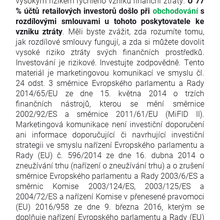
vysokým rizikem rychlého vzniku finanční ztráty.
U 77
% účtů retailových investorů došlo při
obchodování
s
rozdílovými smlouvami u tohoto poskytovatele ke
vzniku ztráty
. Měli byste zvážit, zda rozumíte tomu,
jak rozdílové smlouvy fungují, a zda si můžete dovolit
vysoké riziko ztráty svých finančních prostředků.
Investování je rizikové. Investujte zodpovědně. Tento
materiál je marketingovou komunikací ve smyslu čl.
24 odst. 3 směrnice Evropského parlamentu a Rady
2014/65/EU ze dne 15. května 2014 o trzích
finančních nástrojů, kterou se mění směrnice
2002/92/ES a směrnice 2011/61/EU (MiFID II).
Marketingová komunikace není investiční doporučení
ani informace doporučující či navrhující investiční
strategii ve smyslu nařízení Evropského parlamentu a
Rady (EU) č. 596/2014 ze dne 16. dubna 2014 o
zneužívání trhu (nařízení o zneužívání trhu) a o zrušení
směrnice Evropského parlamentu a Rady 2003/6/ES a
směrnic Komise 2003/124/ES, 2003/125/ES a
2004/72/ES a nařízení Komise v přenesené pravomoci
(EU) 2016/958 ze dne 9. března 2016, kterým se
doplňuje nařízení Evropského parlamentu a Rady (EU)