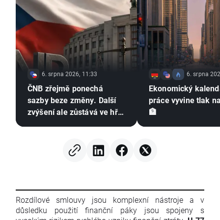
6. srpna 2026, 11:33
6. srpna 202
ČNB zřejmě ponechá
Ekonomický kalendá
sazby beze změny. Další
práce vyvine tlak n
zvýšení ale zůstává ve hře
🏦
⚠️
Rozdílové smlouvy jsou komplexní nástroje a v
důsledku použití finanční páky jsou spojeny s