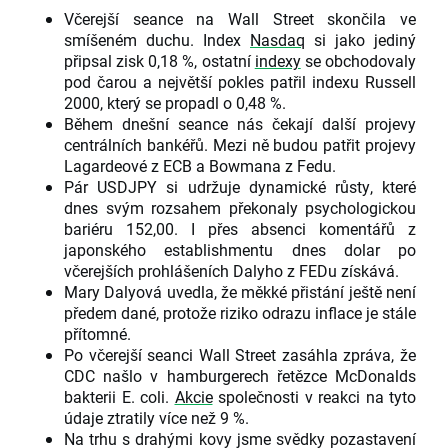
Včerejší seance na Wall Street skončila ve
smíšeném duchu. Index
Nasdaq
si jako jediný
připsal zisk 0,18 %, ostatní
indexy
se obchodovaly
pod čarou a největší pokles patřil indexu Russell
2000, který se propadl o 0,48 %.
Během dnešní seance nás čekají další projevy
centrálních bankéřů. Mezi ně budou patřit projevy
Lagardeové z ECB a Bowmana z Fedu.
Pár USDJPY si udržuje dynamické růsty, které
dnes svým rozsahem překonaly psychologickou
bariéru 152,00. I přes absenci komentářů z
japonského establishmentu dnes dolar po
včerejších prohlášeních Dalyho z FEDu získává.
Mary Dalyová uvedla, že měkké přistání ještě není
předem dané, protože riziko odrazu inflace je stále
přítomné.
Po včerejší seanci Wall Street zasáhla zpráva, že
CDC našlo v hamburgerech řetězce McDonalds
bakterii E. coli.
Akcie
společnosti v reakci na tyto
údaje ztratily více než 9 %.
Na trhu s drahými kovy jsme svědky pozastavení