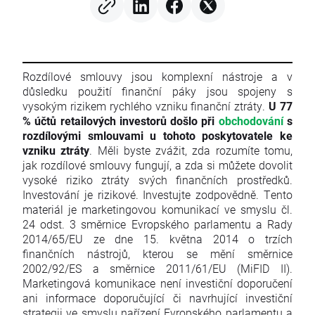
Rozdílové smlouvy jsou komplexní nástroje a v
důsledku použití finanční páky jsou spojeny s
vysokým rizikem rychlého vzniku finanční ztráty.
U 77
% účtů retailových investorů došlo při
obchodování
s
rozdílovými smlouvami u tohoto poskytovatele ke
vzniku ztráty
. Měli byste zvážit, zda rozumíte tomu,
jak rozdílové smlouvy fungují, a zda si můžete dovolit
vysoké riziko ztráty svých finančních prostředků.
Investování je rizikové. Investujte zodpovědně. Tento
materiál je marketingovou komunikací ve smyslu čl.
24 odst. 3 směrnice Evropského parlamentu a Rady
2014/65/EU ze dne 15. května 2014 o trzích
finančních nástrojů, kterou se mění směrnice
2002/92/ES a směrnice 2011/61/EU (MiFID II).
Marketingová komunikace není investiční doporučení
ani informace doporučující či navrhující investiční
strategii ve smyslu nařízení Evropského parlamentu a