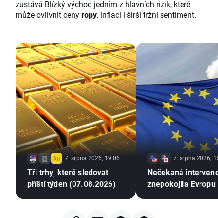
zůstává Blízký východ jedním z hlavních rizik, které
může ovlivnit ceny
ropy
, inflaci i širší tržní sentiment.
7. srpna 2026, 19:06
7. srpna 2026, 1
Tři trhy, které sledovat
Nečekaná interven
příští týden (07.08.2026)
znepokojila Evropu 