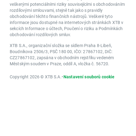
veškerými potenciálními riziky souvisejícími s obchodováním
rozdílovými smlouvami, stejně tak jako s pravidly
obchodování těchto finančních nástrojů. Veškeré tyto
informace jsou dostupné na internetových stránkách XTB v
sekcích Informace o účtech, Poučení o riziku a Podmínkách
obchodování rozdílových smluv.
XTB S.A., organizační složka se sídlem Praha 8-Libeň,
Boudníkova 2506/3, PSČ 180 00, IČO: 27867102, DIČ:
CZ27867102, zapsána v obchodním rejstříku vedeném
Městským soudem v Praze, oddíl A, vložka č. 56720.
Copyright 2026 © XTB S.A.
•
Nastavení souborů cookie