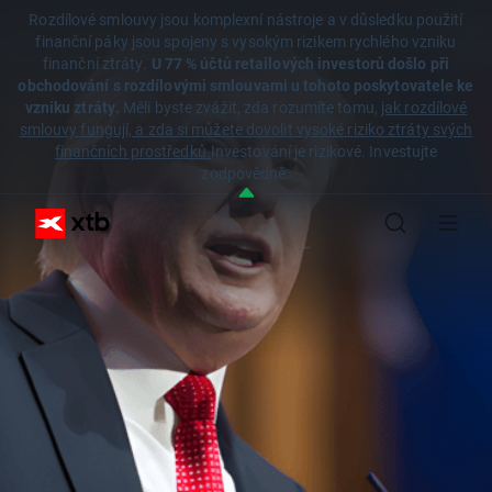
Rozdílové smlouvy jsou komplexní nástroje a v důsledku použití
finanční páky jsou spojeny s vysokým rizikem rychlého vzniku
finanční ztráty.
U 77 % účtů retailových investorů došlo při
obchodování s rozdílovými smlouvami u tohoto poskytovatele ke
vzniku ztráty.
Měli byste zvážit, zda rozumíte tomu,
jak rozdílové
smlouvy fungují, a zda si můžete dovolit vysoké riziko ztráty svých
finančních prostředků.
Investování je rizikové. Investujte
zodpovědně.