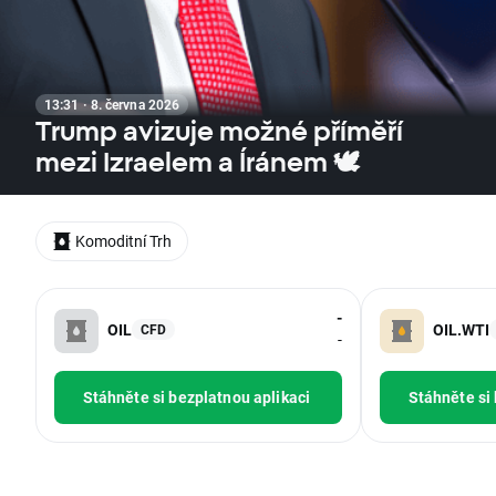
13:31 · 8. června 2026
Trump avizuje možné příměří
mezi Izraelem a Íránem 🕊️
Komoditní Trh
-
OIL
OIL.WTI
CFD
-
Stáhněte si bezplatnou aplikaci
Stáhněte si