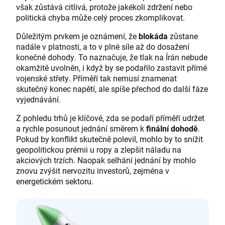
však zůstává citlivá, protože jakékoli zdržení nebo
politická chyba může celý proces zkomplikovat.
Důležitým prvkem je oznámení, že
blokáda
zůstane
nadále v platnosti, a to v plné síle až do dosažení
konečné dohody. To naznačuje, že tlak na Írán nebude
okamžitě uvolněn, i když by se podařilo zastavit přímé
vojenské střety. Příměří tak nemusí znamenat
skutečný konec napětí, ale spíše přechod do další fáze
vyjednávání.
Z pohledu trhů je klíčové, zda se podaří příměří udržet
a rychle posunout jednání směrem k
finální dohodě
.
Pokud by konflikt skutečně polevil, mohlo by to snížit
geopolitickou prémii u ropy a zlepšit náladu na
akciových trzích. Naopak selhání jednání by mohlo
znovu zvýšit nervozitu investorů, zejména v
energetickém sektoru.