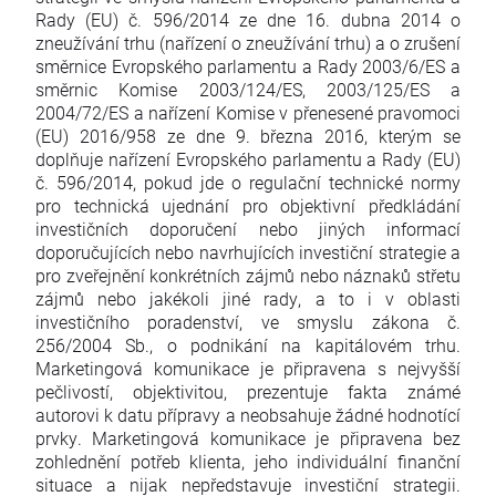
Rady (EU) č. 596/2014 ze dne 16. dubna 2014 o
zneužívání trhu (nařízení o zneužívání trhu) a o zrušení
směrnice Evropského parlamentu a Rady 2003/6/ES a
směrnic Komise 2003/124/ES, 2003/125/ES a
2004/72/ES a nařízení Komise v přenesené pravomoci
(EU) 2016/958 ze dne 9. března 2016, kterým se
doplňuje nařízení Evropského parlamentu a Rady (EU)
č. 596/2014, pokud jde o regulační technické normy
pro technická ujednání pro objektivní předkládání
investičních doporučení nebo jiných informací
doporučujících nebo navrhujících investiční strategie a
pro zveřejnění konkrétních zájmů nebo náznaků střetu
zájmů nebo jakékoli jiné rady, a to i v oblasti
investičního poradenství, ve smyslu zákona č.
256/2004 Sb., o podnikání na kapitálovém trhu.
Marketingová komunikace je připravena s nejvyšší
pečlivostí, objektivitou, prezentuje fakta známé
autorovi k datu přípravy a neobsahuje žádné hodnotící
prvky. Marketingová komunikace je připravena bez
zohlednění potřeb klienta, jeho individuální finanční
situace a nijak nepředstavuje investiční strategii.