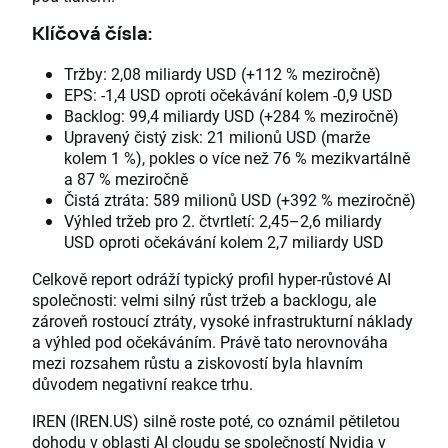
Klíčová čísla:
Tržby: 2,08 miliardy USD (+112 % meziročně)
EPS: -1,4 USD oproti očekávání kolem -0,9 USD
Backlog: 99,4 miliardy USD (+284 % meziročně)
Upravený čistý zisk: 21 milionů USD (marže
kolem 1 %), pokles o více než 76 % mezikvartálně
a 87 % meziročně
Čistá ztráta: 589 milionů USD (+392 % meziročně)
Výhled tržeb pro 2. čtvrtletí: 2,45–2,6 miliardy
USD oproti očekávání kolem 2,7 miliardy USD
Celkově report odráží typický profil hyper-růstové AI
společnosti: velmi silný růst tržeb a backlogu, ale
zároveň rostoucí ztráty, vysoké infrastrukturní náklady
a výhled pod očekáváním. Právě tato nerovnováha
mezi rozsahem růstu a ziskovostí byla hlavním
důvodem negativní reakce trhu.
IREN (IREN.US) silně roste poté, co oznámil pětiletou
dohodu v oblasti AI cloudu se společností Nvidia v