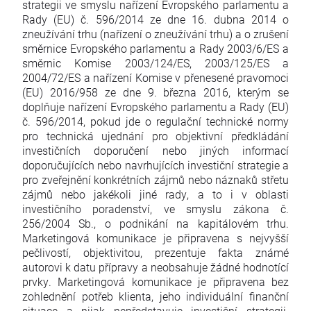
strategii ve smyslu nařízení Evropského parlamentu a
Rady (EU) č. 596/2014 ze dne 16. dubna 2014 o
zneužívání trhu (nařízení o zneužívání trhu) a o zrušení
směrnice Evropského parlamentu a Rady 2003/6/ES a
směrnic Komise 2003/124/ES, 2003/125/ES a
2004/72/ES a nařízení Komise v přenesené pravomoci
(EU) 2016/958 ze dne 9. března 2016, kterým se
doplňuje nařízení Evropského parlamentu a Rady (EU)
č. 596/2014, pokud jde o regulační technické normy
pro technická ujednání pro objektivní předkládání
investičních doporučení nebo jiných informací
doporučujících nebo navrhujících investiční strategie a
pro zveřejnění konkrétních zájmů nebo náznaků střetu
zájmů nebo jakékoli jiné rady, a to i v oblasti
investičního poradenství, ve smyslu zákona č.
256/2004 Sb., o podnikání na kapitálovém trhu.
Marketingová komunikace je připravena s nejvyšší
pečlivostí, objektivitou, prezentuje fakta známé
autorovi k datu přípravy a neobsahuje žádné hodnotící
prvky. Marketingová komunikace je připravena bez
zohlednění potřeb klienta, jeho individuální finanční
situace a nijak nepředstavuje investiční strategii.