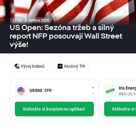
17:08 · 8. května 2026
US Open: Sezóna tržeb a silný
report NFP posouvají Wall Street
výše!
Vývoj Indexů
Akciový Trh
-
Iris Ener
US500
CFD
-
IREN.US, I
Stáhněte si bezplatnou aplikaci
Stáhněte si