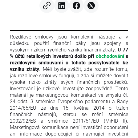
Rozdílové smlouvy jsou komplexní nástroje a v
důsledku použití finanční páky jsou spojeny s
vysokým rizikem rychlého vzniku finanční ztráty.
U 77
% účtů retailových investorů došlo při
obchodování
s
rozdílovými smlouvami u tohoto poskytovatele ke
vzniku ztráty
. Měli byste zvážit, zda rozumíte tomu,
jak rozdílové smlouvy fungují, a zda si můžete dovolit
vysoké riziko ztráty svých finančních prostředků.
Investování je rizikové. Investujte zodpovědně. Tento
materiál je marketingovou komunikací ve smyslu čl.
24 odst. 3 směrnice Evropského parlamentu a Rady
2014/65/EU ze dne 15. května 2014 o trzích
finančních nástrojů, kterou se mění směrnice
2002/92/ES a směrnice 2011/61/EU (MiFID II).
Marketingová komunikace není investiční doporučení
ani informace doporučující či navrhující investiční