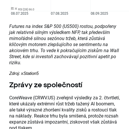
Futures na index S&P 500 (US500) rostou, podpořeny
jak relativně silným výsledkem NFP, tak především
mimořádně silnou sezónou tržeb, která zůstává
klíčovým motorem zlepšujícího se sentimentu na
akciovém trhu. To vede k pokračujícím ziskům na Wall
Street, kde si investoři zachovávají pozitivní apetit po
riziku.
Zdroj: xStation5
Zprávy ze společností
CoreWeave (CRWV.US) zveřejnil výsledky za 2. čtvrtletí,
které ukázaly extrémní růst tržeb tažený AI boomem,
ale také výrazné zhoršení kvality zisků a rostoucí tlak
na náklady. Reakce trhu byla smíšená, protože rozsah
expanze zůstává impozantní, ziskovost však zůstává
pod tlakem.