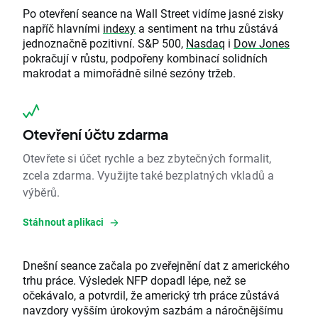
Po otevření seance na Wall Street vidíme jasné zisky
napříč hlavními
indexy
a sentiment na trhu zůstává
jednoznačně pozitivní. S&P 500,
Nasdaq
i
Dow Jones
pokračují v růstu, podpořeny kombinací solidních
makrodat a mimořádně silné sezóny tržeb.
Otevření účtu zdarma
Otevřete si účet rychle a bez zbytečných formalit,
zcela zdarma. Využijte také bezplatných vkladů a
výběrů.
Stáhnout aplikaci
Dnešní seance začala po zveřejnění dat z amerického
trhu práce. Výsledek NFP dopadl lépe, než se
očekávalo, a potvrdil, že americký trh práce zůstává
navzdory vyšším úrokovým sazbám a náročnějšímu