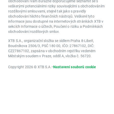
obchodování Vám důrazně doporučujeme seznámit se s
veškerými potenciálními riziky souvisejícími s obchodováním
rozdílovými smlouvami, stejně tak jako s pravidly
obchodování těchto finančních nástrojů. Veškeré tyto
informace jsou dostupné na internetových stránkách XTB v
sekcích Informace o účtech, Poučení o riziku a Podmínkách
obchodování rozdílových smluv.
XTB S.A., organizační složka se sídlem Praha 8-Libeň,
Boudníkova 2506/3, PSČ 180 00, IČO: 27867102, DIČ:
CZ27867102, zapsána v obchodním rejstříku vedeném
Městským soudem v Praze, oddíl A, vložka č. 56720.
Copyright 2026 © XTB S.A.
•
Nastavení souborů cookie