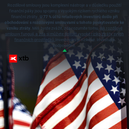
Rozdílové smlouvy jsou komplexní nástroje a v důsledku použití
finanční páky jsou spojeny s vysokým rizikem rychlého vzniku
finanční ztráty.
U 77 % účtů retailových investorů došlo při
obchodování s rozdílovými smlouvami u tohoto poskytovatele ke
vzniku ztráty.
Měli byste zvážit, zda rozumíte tomu,
jak rozdílové
smlouvy fungují, a zda si můžete dovolit vysoké riziko ztráty svých
finančních prostředků.
Investování je rizikové. Investujte
zodpovědně.