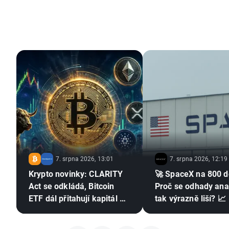
7. srpna 2026, 13:01
7. srpna 2026, 12:19
Krypto novinky: CLARITY
🚀 SpaceX na 800 d
Act se odkládá, Bitcoin
Proč se odhady ana
ETF dál přitahují kapitál a
tak výrazně liší? 📈
Stripe posiluje pozici v
Evropě