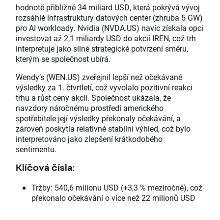
hodnotě přibližně 34 miliard USD, která pokrývá vývoj
rozsáhlé infrastruktury datových center (zhruba 5 GW)
pro AI workloady. Nvidia (NVDA.US) navíc získala opci
investovat až 2,1 miliardy USD do akcií IREN, což trh
interpretuje jako silné strategické potvrzení směru,
kterým se společnost ubírá.
Wendy’s (WEN.US) zveřejnil lepší než očekávané
výsledky za 1. čtvrtletí, což vyvolalo pozitivní reakci
trhu a růst ceny akcií. Společnost ukázala, že
navzdory náročnému prostředí amerického
spotřebitele její výsledky překonaly očekávání, a
zároveň poskytla relativně stabilní výhled, což bylo
interpretováno jako zlepšení krátkodobého
sentimentu.
Klíčová čísla:
Tržby: 540,6 milionu USD (+3,3 % meziročně), což
překonalo očekávání o více než 22 milionů USD