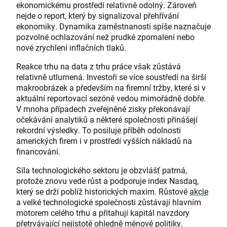
ekonomickému prostředí relativně odolný. Zároveň
nejde o report, který by signalizoval přehřívání
ekonomiky. Dynamika zaměstnanosti spíše naznačuje
pozvolné ochlazování než prudké zpomalení nebo
nové zrychlení inflačních tlaků.
Reakce trhu na data z trhu práce však zůstává
relativně utlumená. Investoři se více soustředí na širší
makroobrázek a především na firemní tržby, které si v
aktuální reportovací sezóně vedou mimořádně dobře.
V mnoha případech zveřejněné zisky překonávají
očekávání analytiků a některé společnosti přinášejí
rekordní výsledky. To posiluje příběh odolnosti
amerických firem i v prostředí vyšších nákladů na
financování.
Síla technologického sektoru je obzvlášť patrná,
protože znovu vede růst a podporuje index Nasdaq,
který se drží poblíž historických maxim. Růstové
akcie
a velké technologické společnosti zůstávají hlavním
motorem celého trhu a přitahují kapitál navzdory
přetrvávající nejistotě ohledně měnové politiky.