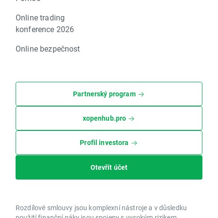
Online trading
konference 2026
Online bezpečnost
Partnerský program
xopenhub.pro
Profil investora
Otevřít účet
Rozdílové smlouvy jsou komplexní nástroje a v důsledku
použití finanční páky jsou spojeny s vysokým rizikem