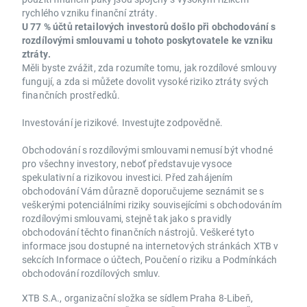
rychlého vzniku finanční ztráty.
U 77 % účtů retailových investorů došlo při obchodování s
rozdílovými smlouvami u tohoto poskytovatele ke vzniku
ztráty.
Měli byste zvážit, zda rozumíte tomu, jak rozdílové smlouvy
fungují, a zda si můžete dovolit vysoké riziko ztráty svých
finančních prostředků.
Investování je rizikové. Investujte zodpovědně.
Obchodování s rozdílovými smlouvami nemusí být vhodné
pro všechny investory, neboť představuje vysoce
spekulativní a rizikovou investici. Před zahájením
obchodování Vám důrazně doporučujeme seznámit se s
veškerými potenciálními riziky souvisejícími s obchodováním
rozdílovými smlouvami, stejně tak jako s pravidly
obchodování těchto finančních nástrojů. Veškeré tyto
informace jsou dostupné na internetových stránkách XTB v
sekcích Informace o účtech, Poučení o riziku a Podmínkách
obchodování rozdílových smluv.
XTB S.A., organizační složka se sídlem Praha 8-Libeň,