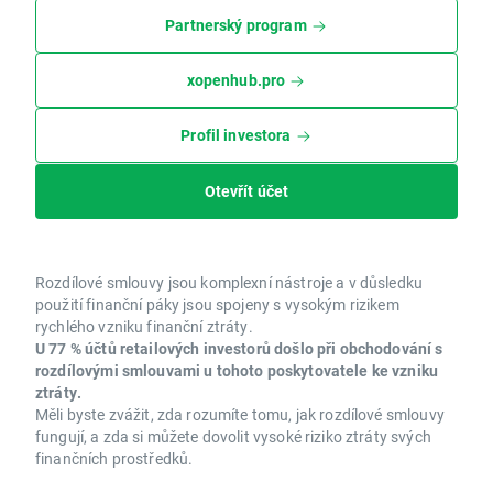
Partnerský program
xopenhub.pro
Profil investora
Otevřít účet
Rozdílové smlouvy jsou komplexní nástroje a v důsledku
použití finanční páky jsou spojeny s vysokým rizikem
rychlého vzniku finanční ztráty.
U 77 % účtů retailových investorů došlo při obchodování s
rozdílovými smlouvami u tohoto poskytovatele ke vzniku
ztráty.
Měli byste zvážit, zda rozumíte tomu, jak rozdílové smlouvy
fungují, a zda si můžete dovolit vysoké riziko ztráty svých
finančních prostředků.