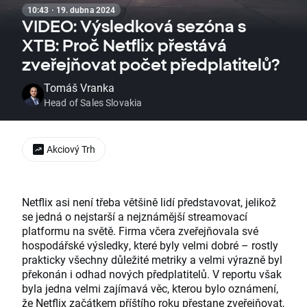
10:43 · 19. dubna 2024
VIDEO: Výsledková sezóna s
XTB: Proč Netflix přestává
zveřejňovat počet předplatitelů?
Tomáš Vranka
Head of Sales Slovakia
Akciový Trh
Netflix asi není třeba většině lidí představovat, jelikož
se jedná o nejstarší a nejznámější streamovací
platformu na světě. Firma včera zveřejňovala své
hospodářské výsledky, které byly velmi dobré – rostly
prakticky všechny důležité metriky a velmi výrazně byl
překonán i odhad nových předplatitelů. V reportu však
byla jedna velmi zajímavá věc, kterou bylo oznámení,
že Netflix začátkem příštího roku přestane zveřejňovat,