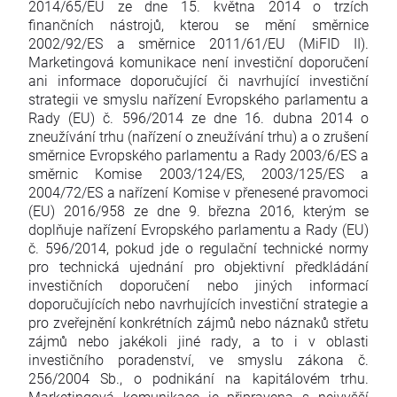
2014/65/EU ze dne 15. května 2014 o trzích
finančních nástrojů, kterou se mění směrnice
2002/92/ES a směrnice 2011/61/EU (MiFID II).
Marketingová komunikace není investiční doporučení
ani informace doporučující či navrhující investiční
strategii ve smyslu nařízení Evropského parlamentu a
Rady (EU) č. 596/2014 ze dne 16. dubna 2014 o
zneužívání trhu (nařízení o zneužívání trhu) a o zrušení
směrnice Evropského parlamentu a Rady 2003/6/ES a
směrnic Komise 2003/124/ES, 2003/125/ES a
2004/72/ES a nařízení Komise v přenesené pravomoci
(EU) 2016/958 ze dne 9. března 2016, kterým se
doplňuje nařízení Evropského parlamentu a Rady (EU)
č. 596/2014, pokud jde o regulační technické normy
pro technická ujednání pro objektivní předkládání
investičních doporučení nebo jiných informací
doporučujících nebo navrhujících investiční strategie a
pro zveřejnění konkrétních zájmů nebo náznaků střetu
zájmů nebo jakékoli jiné rady, a to i v oblasti
investičního poradenství, ve smyslu zákona č.
256/2004 Sb., o podnikání na kapitálovém trhu.
Marketingová komunikace je připravena s nejvyšší