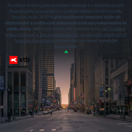
Rozdílové smlouvy jsou komplexní nástroje a v důsledku použití
finanční páky jsou spojeny s vysokým rizikem rychlého vzniku
finanční ztráty.
U 77 % účtů retailových investorů došlo při
obchodování s rozdílovými smlouvami u tohoto poskytovatele ke
vzniku ztráty.
Měli byste zvážit, zda rozumíte tomu,
jak rozdílové
smlouvy fungují, a zda si můžete dovolit vysoké riziko ztráty svých
finančních prostředků.
Investování je rizikové. Investujte
zodpovědně.