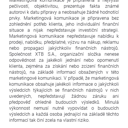
pečlivostí, objektivitou, prezentuje fakta známé
autorovi k datu přípravy a neobsahuje žádné hodnotící
prvky. Marketingová komunikace je připravena bez
zohlednění potřeb klienta, jeho individuální finanční
situace a nijak nepředstavuje investiční strategii.
Marketingová komunikace nepředstavuje nabídku k
prodeji, nabídku, předplatné, výzvu na nákup, reklamu
nebo propagaci jakýchkoliv finančních nástrojů.
Společnost XTB S.A., organizační složka nenese
odpovědnost za jakékoli jednání nebo opomenutí
klienta, zejména za získání nebo zcizení finančních
nástrojů, na základě informací obsažených v této
marketingové komunikaci. V případě, že marketingová
komunikace obsahuje jakékoli informace o jakýchkoli
výsledcích týkajících se finančních nástrojů v nich
uvedených, nepředstavují žádnou záruku ani
předpověď ohledně budoucích výsledků. Minulá
výkonnost nemusí nutně vypovídat o budoucích
výsledcích a každá osoba jednající na základě těchto
informací tak činí zcela na vlastní riziko.