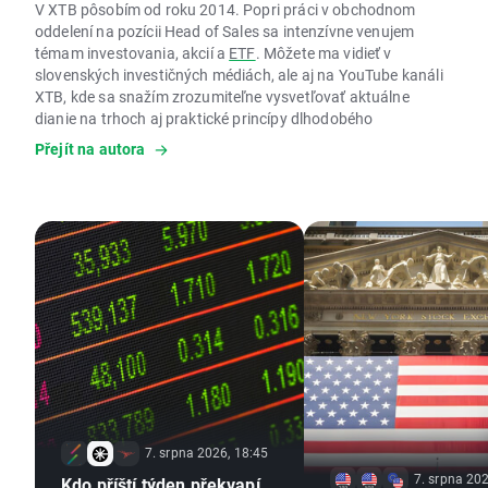
V XTB pôsobím od roku 2014. Popri práci v obchodnom
oddelení na pozícii Head of Sales sa intenzívne venujem
témam investovania, akcií a
ETF
. Môžete ma vidieť v
slovenských investičných médiách, ale aj na YouTube kanáli
XTB, kde sa snažím zrozumiteľne vysvetľovať aktuálne
dianie na trhoch aj praktické princípy dlhodobého
investovania.
Přejít na autora
Pri vlastnom investovaní sa zameriavam najmä na veľké
technologické spoločnosti, no rovnako dôležitá je pre mňa
osveta v investičných témach a popularizácia ETF ako
nástroja, ktorý vie ľuďom pomôcť budovať majetok
systematicky a s rozumným rizikom. Verím, že investovanie
by nemalo byť niečím výnimočným, ale skôr bežnou
súčasťou života väčšiny ľudí.
Jedna z myšlienok, ku ktorej sa často vraciam, je citát Petera
Lyncha: „Oveľa viac peňazí investori stratili čakaním na
korekcie mimo trhu, ako ich stratili v samotných korekciách.“
7. srpna 2026, 18:45
7. srpna 202
Kdo příští týden překvapí