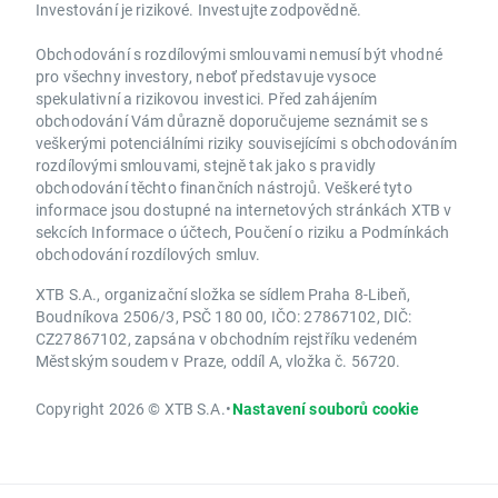
Investování je rizikové. Investujte zodpovědně.
Obchodování s rozdílovými smlouvami nemusí být vhodné
pro všechny investory, neboť představuje vysoce
spekulativní a rizikovou investici. Před zahájením
obchodování Vám důrazně doporučujeme seznámit se s
veškerými potenciálními riziky souvisejícími s obchodováním
rozdílovými smlouvami, stejně tak jako s pravidly
obchodování těchto finančních nástrojů. Veškeré tyto
informace jsou dostupné na internetových stránkách XTB v
sekcích Informace o účtech, Poučení o riziku a Podmínkách
obchodování rozdílových smluv.
XTB S.A., organizační složka se sídlem Praha 8-Libeň,
Boudníkova 2506/3, PSČ 180 00, IČO: 27867102, DIČ:
CZ27867102, zapsána v obchodním rejstříku vedeném
Městským soudem v Praze, oddíl A, vložka č. 56720.
Copyright 2026 © XTB S.A.
•
Nastavení souborů cookie