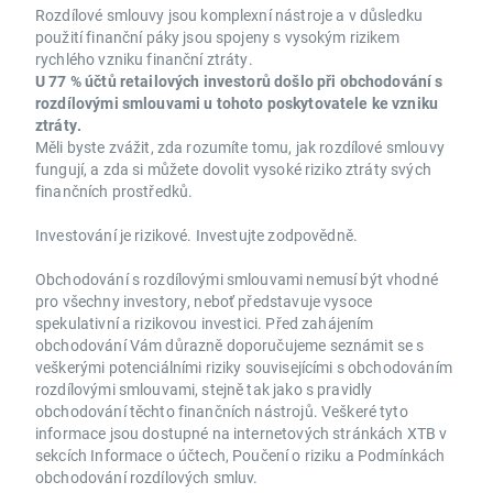
Rozdílové smlouvy jsou komplexní nástroje a v důsledku
použití finanční páky jsou spojeny s vysokým rizikem
rychlého vzniku finanční ztráty.
U 77 % účtů retailových investorů došlo při obchodování s
rozdílovými smlouvami u tohoto poskytovatele ke vzniku
ztráty.
Měli byste zvážit, zda rozumíte tomu, jak rozdílové smlouvy
fungují, a zda si můžete dovolit vysoké riziko ztráty svých
finančních prostředků.
Investování je rizikové. Investujte zodpovědně.
Obchodování s rozdílovými smlouvami nemusí být vhodné
pro všechny investory, neboť představuje vysoce
spekulativní a rizikovou investici. Před zahájením
obchodování Vám důrazně doporučujeme seznámit se s
veškerými potenciálními riziky souvisejícími s obchodováním
rozdílovými smlouvami, stejně tak jako s pravidly
obchodování těchto finančních nástrojů. Veškeré tyto
informace jsou dostupné na internetových stránkách XTB v
sekcích Informace o účtech, Poučení o riziku a Podmínkách
obchodování rozdílových smluv.