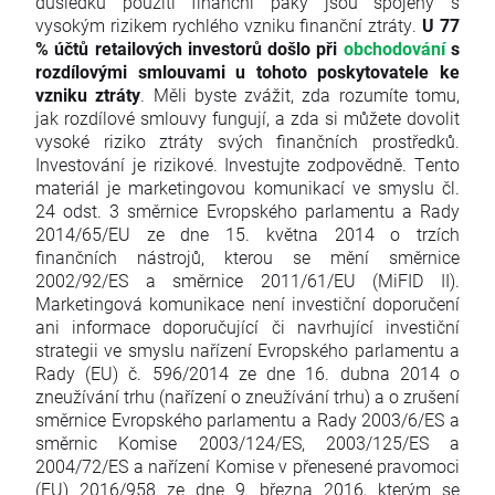
důsledku použití finanční páky jsou spojeny s
vysokým rizikem rychlého vzniku finanční ztráty.
U 77
% účtů retailových investorů došlo při
obchodování
s
rozdílovými smlouvami u tohoto poskytovatele ke
vzniku ztráty
. Měli byste zvážit, zda rozumíte tomu,
jak rozdílové smlouvy fungují, a zda si můžete dovolit
vysoké riziko ztráty svých finančních prostředků.
Investování je rizikové. Investujte zodpovědně. Tento
materiál je marketingovou komunikací ve smyslu čl.
24 odst. 3 směrnice Evropského parlamentu a Rady
2014/65/EU ze dne 15. května 2014 o trzích
finančních nástrojů, kterou se mění směrnice
2002/92/ES a směrnice 2011/61/EU (MiFID II).
Marketingová komunikace není investiční doporučení
ani informace doporučující či navrhující investiční
strategii ve smyslu nařízení Evropského parlamentu a
Rady (EU) č. 596/2014 ze dne 16. dubna 2014 o
zneužívání trhu (nařízení o zneužívání trhu) a o zrušení
směrnice Evropského parlamentu a Rady 2003/6/ES a
směrnic Komise 2003/124/ES, 2003/125/ES a
2004/72/ES a nařízení Komise v přenesené pravomoci
(EU) 2016/958 ze dne 9. března 2016, kterým se