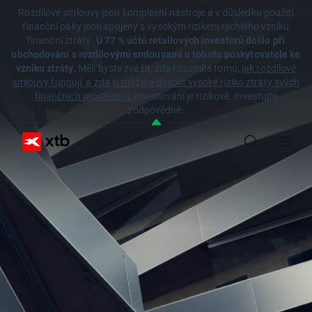
Rozdílové smlouvy jsou komplexní nástroje a v důsledku použití
finanční páky jsou spojeny s vysokým rizikem rychlého vzniku
finanční ztráty.
U 77 % účtů retailových investorů došlo při
obchodování s rozdílovými smlouvami u tohoto poskytovatele ke
vzniku ztráty.
Měli byste zvážit, zda rozumíte tomu,
jak rozdílové
smlouvy fungují, a zda si můžete dovolit vysoké riziko ztráty svých
finančních prostředků.
Investování je rizikové. Investujte
zodpovědně.