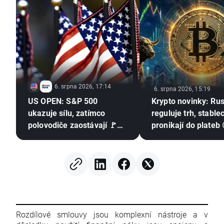
6. srpna 2026, 17:14
6. srpna 2026, 15:19
US OPEN: S&P 500
Krypto novinky: Ru
ukazuje sílu, zatímco
reguluje trh, stable
polovodiče zaostávají 🚩
pronikají do plateb 
Western Digital klesá o 12
%
Rozdílové smlouvy jsou komplexní nástroje a v