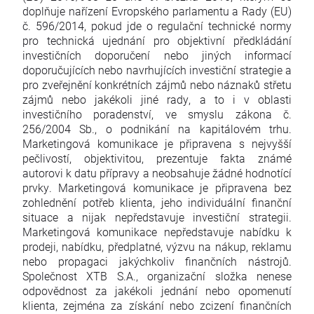
doplňuje nařízení Evropského parlamentu a Rady (EU)
č. 596/2014, pokud jde o regulační technické normy
pro technická ujednání pro objektivní předkládání
investičních doporučení nebo jiných informací
doporučujících nebo navrhujících investiční strategie a
pro zveřejnění konkrétních zájmů nebo náznaků střetu
zájmů nebo jakékoli jiné rady, a to i v oblasti
investičního poradenství, ve smyslu zákona č.
256/2004 Sb., o podnikání na kapitálovém trhu.
Marketingová komunikace je připravena s nejvyšší
pečlivostí, objektivitou, prezentuje fakta známé
autorovi k datu přípravy a neobsahuje žádné hodnotící
prvky. Marketingová komunikace je připravena bez
zohlednění potřeb klienta, jeho individuální finanční
situace a nijak nepředstavuje investiční strategii.
Marketingová komunikace nepředstavuje nabídku k
prodeji, nabídku, předplatné, výzvu na nákup, reklamu
nebo propagaci jakýchkoliv finančních nástrojů.
Společnost XTB S.A., organizační složka nenese
odpovědnost za jakékoli jednání nebo opomenutí
klienta, zejména za získání nebo zcizení finančních