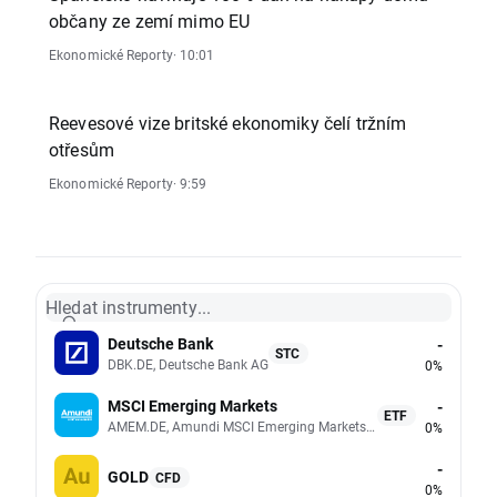
občany ze zemí mimo EU
Ekonomické Reporty
· 10:01
Reevesové vize britské ekonomiky čelí tržním
otřesům
Ekonomické Reporty
· 9:59
Hledat instrumenty...
Deutsche Bank
-
STC
DBK.DE, Deutsche Bank AG
0%
MSCI Emerging Markets
-
ETF
AMEM.DE, Amundi MSCI Emerging Markets UCITS (Acc EUR)
0%
-
GOLD
CFD
0%