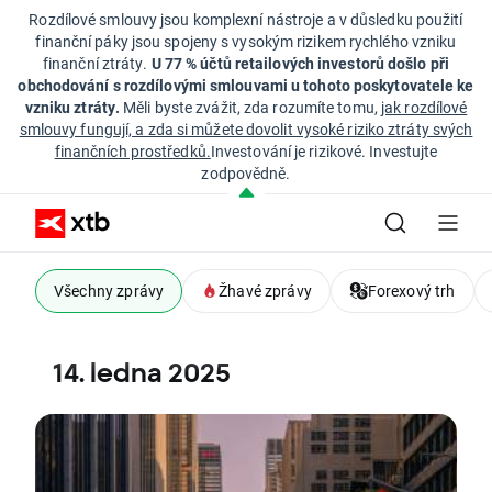
Rozdílové smlouvy jsou komplexní nástroje a v důsledku použití
finanční páky jsou spojeny s vysokým rizikem rychlého vzniku
finanční ztráty.
U 77 % účtů retailových investorů došlo při
obchodování s rozdílovými smlouvami u tohoto poskytovatele ke
vzniku ztráty.
Měli byste zvážit, zda rozumíte tomu,
jak rozdílové
smlouvy fungují, a zda si můžete dovolit vysoké riziko ztráty svých
finančních prostředků.
Investování je rizikové. Investujte
zodpovědně.
Všechny zprávy
Žhavé zprávy
Forexový trh
14. ledna 2025