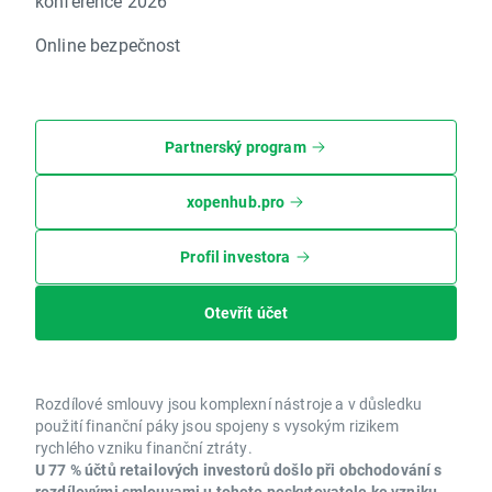
konference 2026
Online bezpečnost
Partnerský program
xopenhub.pro
Profil investora
Otevřít účet
Rozdílové smlouvy jsou komplexní nástroje a v důsledku
použití finanční páky jsou spojeny s vysokým rizikem
rychlého vzniku finanční ztráty.
U 77 % účtů retailových investorů došlo při obchodování s
rozdílovými smlouvami u tohoto poskytovatele ke vzniku