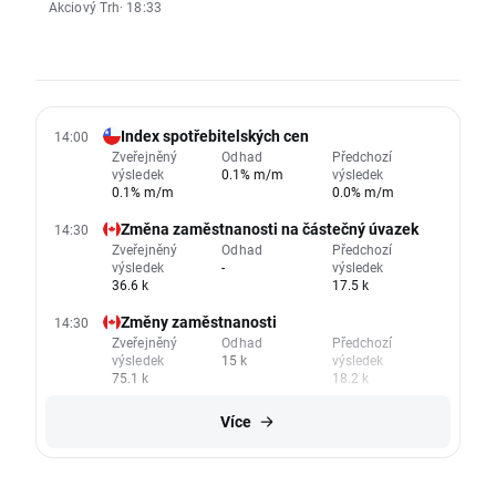
Akciový Trh
· 18:33
Index spotřebitelských cen
14:00
Zveřejněný
Odhad
Předchozí
výsledek
0.1% m/m
výsledek
0.1% m/m
0.0% m/m
Změna zaměstnanosti na částečný úvazek
14:30
Zveřejněný
Odhad
Předchozí
výsledek
-
výsledek
36.6 k
17.5 k
Změny zaměstnanosti
14:30
Zveřejněný
Odhad
Předchozí
výsledek
15 k
výsledek
75.1 k
18.2 k
Více