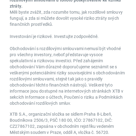
ztráty.
Měli byste zvážit, zda rozumíte tomu, jak rozdílové smlouvy
fungují, a zda si můžete dovolit vysoké riziko ztráty svých
finančních prostředků.
Investování je rizikové. Investujte zodpovědně.
Obchodování s rozdílovými smlouvami nemusí být vhodné
pro všechny investory, neboť představuje vysoce
spekulativní a rizikovou investici. Před zahájením
obchodování Vám důrazně doporučujeme seznámit se s
veškerými potenciálními riziky souvisejícími s obchodováním
rozdílovými smlouvami, stejně tak jako s pravidly
obchodování těchto finančních nástrojů. Veškeré tyto
informace jsou dostupné na internetových stránkách XTB v
sekcích Informace o účtech, Poučení o riziku a Podmínkách
obchodování rozdílových smluv.
XTB S.A., organizační složka se sídlem Praha 8-Libeň,
Boudníkova 2506/3, PSČ 180 00, IČO: 27867102, DIČ:
CZ27867102, zapsána v obchodním rejstříku vedeném
Městským soudem v Praze, oddíl A, vložka č. 56720.