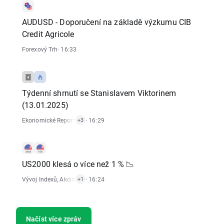
AUDUSD - Doporučení na základě výzkumu CIB
Credit Agricole
Forexový Trh
· 16:33
Týdenní shrnutí se Stanislavem Viktorinem
(13.01.2025)
Ekonomické Reporty
,
Komoditní Trh
· 16:29
,
Forexový Trh
,
Technická Analýza
+3
US2000 klesá o více než 1 % 📉
Vývoj Indexů
,
Akciový Trh
· 16:24
+1
Načíst více zpráv