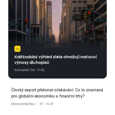
Krátkodobý výhled zlata ohrožují rostoucí
výnosy dluhopisů
Komoditní Trh
· 17:02
Čínský export překonal očekávání: Co to znamená
pro globální ekonomiku a finanční trhy?
Ekonomické Reporty
,
Komoditní Trh
· 16:47
+1