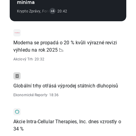
minima
Krypto Zprávy
,
Forexový Trh
· 20:42
,
Komoditní Trh
,
Vývoj Indexů
,
Akciový Trh
+4
Moderna se propadá o 20 % kvůli výrazné revizi
výhledu na rok 2025 📉
Akciový Trh
· 20:32
Globální trhy otřásá výprodej státních dluhopisů
Ekonomické Reporty
· 18:36
Akcie Intra-Cellular Therapies, Inc. dnes vzrostly o
34 %