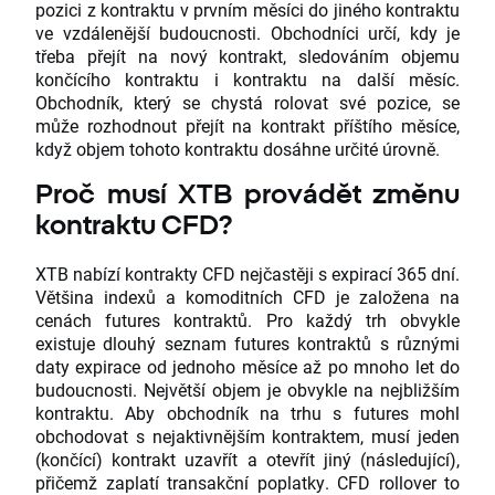
pozici z kontraktu v prvním měsíci do jiného kontraktu
ve vzdálenější budoucnosti. Obchodníci určí, kdy je
třeba přejít na nový kontrakt, sledováním objemu
končícího kontraktu i kontraktu na další měsíc.
Obchodník, který se chystá rolovat své pozice, se
může rozhodnout přejít na kontrakt příštího měsíce,
když objem tohoto kontraktu dosáhne určité úrovně.
Proč musí XTB provádět změnu
kontraktu CFD?
XTB nabízí kontrakty CFD nejčastěji s expirací 365 dní.
Většina indexů a komoditních CFD je založena na
cenách futures kontraktů. Pro každý trh obvykle
existuje dlouhý seznam futures kontraktů s různými
daty expirace od jednoho měsíce až po mnoho let do
budoucnosti. Největší objem je obvykle na nejbližším
kontraktu. Aby obchodník na trhu s futures mohl
obchodovat s nejaktivnějším kontraktem, musí jeden
(končící) kontrakt uzavřít a otevřít jiný (následující),
přičemž zaplatí transakční poplatky. CFD rollover to