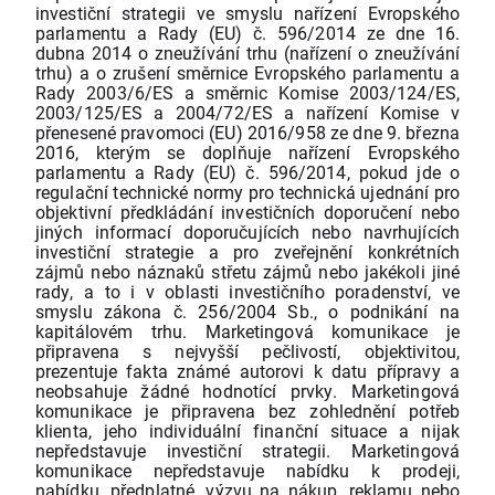
investiční strategii ve smyslu nařízení Evropského
parlamentu a Rady (EU) č. 596/2014 ze dne 16.
dubna 2014 o zneužívání trhu (nařízení o zneužívání
trhu) a o zrušení směrnice Evropského parlamentu a
Rady 2003/6/ES a směrnic Komise 2003/124/ES,
2003/125/ES a 2004/72/ES a nařízení Komise v
přenesené pravomoci (EU) 2016/958 ze dne 9. března
2016, kterým se doplňuje nařízení Evropského
parlamentu a Rady (EU) č. 596/2014, pokud jde o
regulační technické normy pro technická ujednání pro
objektivní předkládání investičních doporučení nebo
jiných informací doporučujících nebo navrhujících
investiční strategie a pro zveřejnění konkrétních
zájmů nebo náznaků střetu zájmů nebo jakékoli jiné
rady, a to i v oblasti investičního poradenství, ve
smyslu zákona č. 256/2004 Sb., o podnikání na
kapitálovém trhu. Marketingová komunikace je
připravena s nejvyšší pečlivostí, objektivitou,
prezentuje fakta známé autorovi k datu přípravy a
neobsahuje žádné hodnotící prvky. Marketingová
komunikace je připravena bez zohlednění potřeb
klienta, jeho individuální finanční situace a nijak
nepředstavuje investiční strategii. Marketingová
komunikace nepředstavuje nabídku k prodeji,
nabídku, předplatné, výzvu na nákup, reklamu nebo