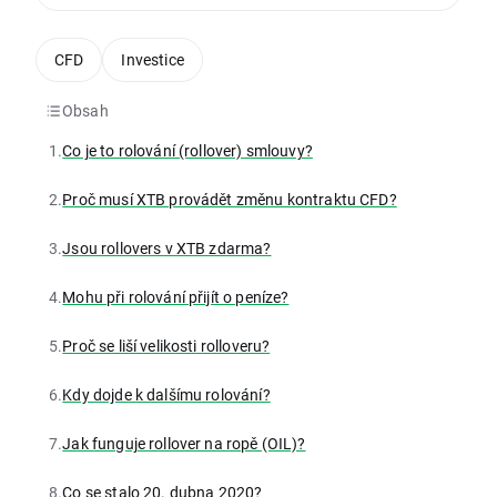
CFD
Investice
Obsah
1.
Co je to rolování (rollover) smlouvy?
2.
Proč musí XTB provádět změnu kontraktu CFD?
3.
Jsou rollovers v XTB zdarma?
4.
Mohu při rolování přijít o peníze?
5.
Proč se liší velikosti rolloveru?
6.
Kdy dojde k dalšímu rolování?
7.
Jak funguje rollover na ropě (OIL)?
8.
Co se stalo 20. dubna 2020?