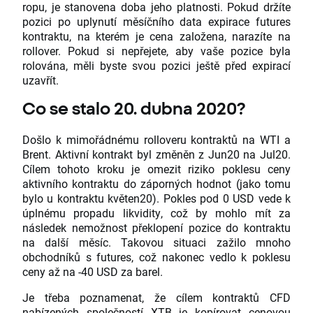
ropu, je stanovena doba jeho platnosti. Pokud držíte
pozici po uplynutí měsíčního data expirace futures
kontraktu, na kterém je cena založena, narazíte na
rollover. Pokud si nepřejete, aby vaše pozice byla
rolována, měli byste svou pozici ještě před expirací
uzavřít.
Co se stalo 20. dubna 2020?
Došlo k mimořádnému rolloveru kontraktů na WTI a
Brent. Aktivní kontrakt byl změněn z Jun20 na Jul20.
Cílem tohoto kroku je omezit riziko poklesu ceny
aktivního kontraktu do záporných hodnot (jako tomu
bylo u kontraktu květen20). Pokles pod 0 USD vede k
úplnému propadu likvidity, což by mohlo mít za
následek nemožnost překlopení pozice do kontraktu
na další měsíc. Takovou situaci zažilo mnoho
obchodníků s futures, což nakonec vedlo k poklesu
ceny až na -40 USD za barel.
Je třeba poznamenat, že cílem kontraktů CFD
nabízených společností XTB je kopírovat cenovou