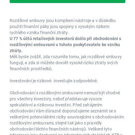
Rozdílové smlouvy jsou komplexní nástroje a v důsledku
použití finanční páky jsou spojeny s vysokým rizikem
rychlého vzniku finanční ztráty.
U 77 % účtů retailových investorů došlo při obchodování s
rozdílovými smlouvami u tohoto poskytovatele ke vzniku
ztráty.
Měli byste zvážit, zda rozumíte tomu, jak rozdílové smlouvy
fungují, a zda si můžete dovolit vysoké riziko ztráty svých
finančních prostředků.
Investování je rizikové. Investujte zodpovědně.
Obchodování s rozdílovými smlouvami nemusí být vhodné
pro všechny investory, neboť představuje vysoce
spekulativní a rizikovou investici. Před zahájením
obchodování Vám důrazně doporučujeme seznámit se s
veškerými potenciálními riziky souvisejícími s obchodováním
rozdílovými smlouvami, stejně tak jako s pravidly
obchodování těchto finančních nástrojů. Veškeré tyto
informace jsou dostupné na internetových stránkách XTB v