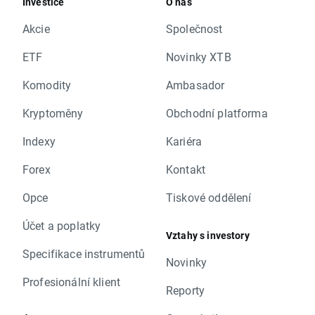
Investice
O nás
Akcie
Společnost
ETF
Novinky XTB
Komodity
Ambasador
Kryptoměny
Obchodní platforma
Indexy
Kariéra
Forex
Kontakt
Opce
Tiskové oddělení
Účet a poplatky
Vztahy s investory
Specifikace instrumentů
Novinky
Profesionální klient
Reporty