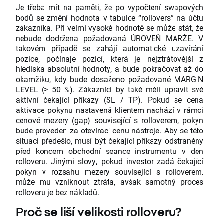
Je třeba mít na paměti, že po vypočtení swapových
bodů se změní hodnota v tabulce “rollovers” na účtu
zákazníka. Při velmi vysoké hodnotě se může stát, že
nebude dodržena požadovaná ÚROVEŇ MARŽE. V
takovém případě se zahájí automatické uzavírání
pozice, počínaje pozicí, která je nejztrátovější z
hlediska absolutní hodnoty, a bude pokračovat až do
okamžiku, kdy bude dosaženo požadované MARGIN
LEVEL (> 50 %). Zákazníci by také měli upravit své
aktivní čekající příkazy (SL / TP). Pokud se cena
aktivace pokynu nastavená klientem nachází v rámci
cenové mezery (gap) související s rolloverem, pokyn
bude proveden za otevírací cenu nástroje. Aby se této
situaci předešlo, musí být čekající příkazy odstraněny
před koncem obchodní seance instrumentu v den
rolloveru. Jinými slovy, pokud investor zadá čekající
pokyn v rozsahu mezery související s rolloverem,
může mu vzniknout ztráta, avšak samotný proces
rolloveru je bez nákladů.
Proč se liší velikosti rolloveru?