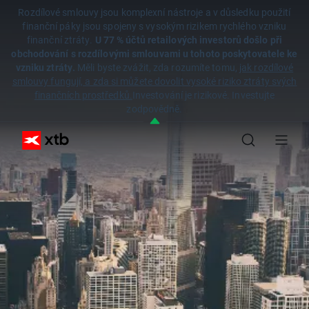
Rozdílové smlouvy jsou komplexní nástroje a v důsledku použití
finanční páky jsou spojeny s vysokým rizikem rychlého vzniku
finanční ztráty.
U 77 % účtů retailových investorů došlo při
obchodování s rozdílovými smlouvami u tohoto poskytovatele ke
vzniku ztráty.
Měli byste zvážit, zda rozumíte tomu,
jak rozdílové
smlouvy fungují, a zda si můžete dovolit vysoké riziko ztráty svých
finančních prostředků.
Investování je rizikové. Investujte
zodpovědně.