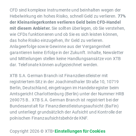
CFD sind komplexe Instrumente und beinhalten wegen der
Hebelwirkung ein hohes Risiko, schnell Geld zu verlieren.
77%
der Kleinanlegerkonten verlieren Geld beim CFD-Handel
mit diesem Anbieter.
Sie sollten überlegen, ob Sie verstehen,
wie CFDs funktionieren und ob Sie es sich leisten können,
das hohe Risiko einzugehen, Ihr Geld zu verlieren.
Anlageerfolge sowie Gewinne aus der Vergangenheit
garantieren keine Erfolge in der Zukunft. Inhalte, Newsletter
und Mitteilungen stellen keine Handlungsansätze von XTB
dar. Telefonate können aufgezeichnet werden.
XTB S.A. German Branch ist Finanzdienstleister mit
registriertem Sitz in der Joachimsthaler Straße 10, 10719
Berlin, Deutschland, eingetragen im Handelsregister beim
Amtsgericht Charlottenburg (Berlin) unter der Nummer HRB
269075 B.. XTB S.A. German Branch ist registriert bei der
Bundesanstalt für Finanzdienstleistungsaufsicht (BaFin)
und unterliegt grundsätzlich der Aufsicht und Kontrolle der
polnischen Finanzaufsichtsbehörde KNF.
Copyright 2026 © XTB
•
Einstellungen für Cookies