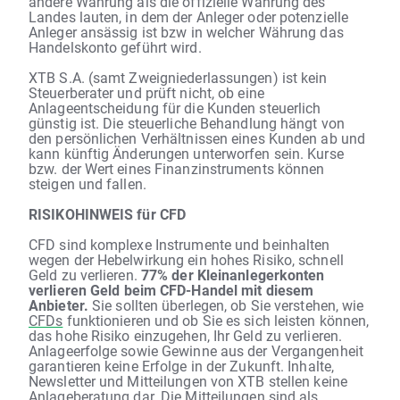
andere Währung als die offizielle Währung des
Landes lauten, in dem der Anleger oder potenzielle
Anleger ansässig ist bzw in welcher Währung das
Handelskonto geführt wird.
XTB S.A. (samt Zweigniederlassungen) ist kein
Steuerberater und prüft nicht, ob eine
Anlageentscheidung für die Kunden steuerlich
günstig ist. Die steuerliche Behandlung hängt von
den persönlichen Verhältnissen eines Kunden ab und
kann künftig Änderungen unterworfen sein. Kurse
bzw. der Wert eines Finanzinstruments können
steigen und fallen.
RISIKOHINWEIS für CFD
CFD sind komplexe Instrumente und beinhalten
wegen der Hebelwirkung ein hohes Risiko, schnell
Geld zu verlieren.
77% der Kleinanlegerkonten
verlieren Geld beim CFD-Handel mit diesem
Anbieter.
Sie sollten überlegen, ob Sie verstehen, wie
CFDs
funktionieren und ob Sie es sich leisten können,
das hohe Risiko einzugehen, Ihr Geld zu verlieren.
Anlageerfolge sowie Gewinne aus der Vergangenheit
garantieren keine Erfolge in der Zukunft. Inhalte,
Newsletter und Mitteilungen von XTB stellen keine
Anlageberatung dar. Die Mitteilungen sind als