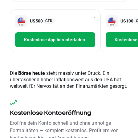
-
US500
US100
CFD
-
Kostenlose App herunterladen
Kostenlose
Die
Börse heute
steht massiv unter Druck. Ein
überraschend hoher Inflationswert aus den USA hat
weltweit für Nervosität an den Finanzmärkten gesorgt.
Kostenlose Kontoeröffnung
Eröffne dein Konto schnell und ohne unnötige
Formalitäten — komplett kostenlos. Profitiere von
kostenlosen Ein- und Auszahlungen.