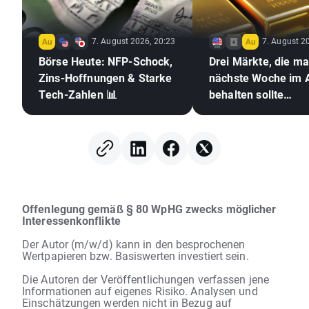
7. August 2026, 20:23
7. August 2
Börse Heute: NFP-Schock,
Drei Märkte, die m
Zins-Hoffnungen & Starke
nächste Woche im 
Tech-Zahlen 📊
behalten sollte
(07.08.2026)
Offenlegung gemäß § 80 WpHG zwecks möglicher
Interessenkonflikte
Der Autor (m/w/d) kann in den besprochenen
Wertpapieren bzw. Basiswerten investiert sein.
Die Autoren der Veröffentlichungen verfassen jene
Informationen auf eigenes Risiko. Analysen und
Einschätzungen werden nicht in Bezug auf