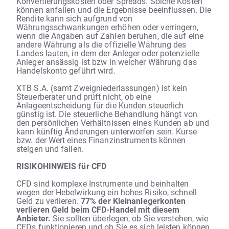
Konvertierungskosten oder Spreads. Solche Kosten
können anfallen und die Ergebnisse beeinflussen. Die
Rendite kann sich aufgrund von
Währungsschwankungen erhöhen oder verringern,
wenn die Angaben auf Zahlen beruhen, die auf eine
andere Währung als die offizielle Währung des
Landes lauten, in dem der Anleger oder potenzielle
Anleger ansässig ist bzw in welcher Währung das
Handelskonto geführt wird.
XTB S.A. (samt Zweigniederlassungen) ist kein
Steuerberater und prüft nicht, ob eine
Anlageentscheidung für die Kunden steuerlich
günstig ist. Die steuerliche Behandlung hängt von
den persönlichen Verhältnissen eines Kunden ab und
kann künftig Änderungen unterworfen sein. Kurse
bzw. der Wert eines Finanzinstruments können
steigen und fallen.
RISIKOHINWEIS für CFD
CFD sind komplexe Instrumente und beinhalten
wegen der Hebelwirkung ein hohes Risiko, schnell
Geld zu verlieren.
77% der Kleinanlegerkonten
verlieren Geld beim CFD-Handel mit diesem
Anbieter.
Sie sollten überlegen, ob Sie verstehen, wie
CFDs
funktionieren und ob Sie es sich leisten können,