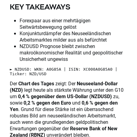
KEY TAKEAWAYS
Forexpaar aus einer mehrtägigen
Seitwärtsbewegung gelöst
Konjunkturdämpfer des Neuseeländischen
Arbeitsmarktes milder aus als befürchtet
NZDUSD Prognose bleibt zwischen
makroökonomischer Realität und geopolitischer
Unsicherheit ungewiss
► NZDUSD: WKN: A0G85A | ISIN: XC000A0G85A0 |
Ticker: NZD/USD
Der
Chart des Tages
zeigt: Der
Neuseeland-Dollar
(NZD)
legt heute als stärkste Währung unter den G10
um
0,4 % gegenüber dem US-Dollar (NZDUSD)
zu,
sowie
0,2 % gegen den Euro
und
0,6 % gegen den
Yen
. Grund für diese Stärke ist ein überraschend
robustes Bild am neuseeländischen Arbeitsmarkt,
auch wenn die grundlegenden geldpolitischen
Erwartungen gegenüber der
Reserve Bank of New
Zealand (RBNZ)
unverändert bleiben.